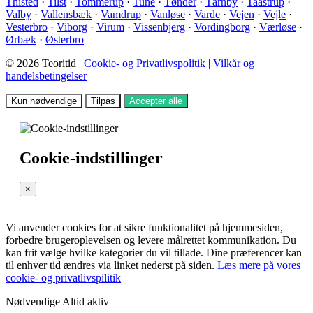
Thisted
·
Tilst
·
Tommerup
·
Tune
·
Tønder
·
Tårnby
·
Taastrup
·
Valby
·
Vallensbæk
·
Vamdrup
·
Vanløse
·
Varde
·
Vejen
·
Vejle
·
Vesterbro
·
Viborg
·
Virum
·
Vissenbjerg
·
Vordingborg
·
Værløse
·
Ørbæk
·
Østerbro
© 2026 Teoritid |
Cookie- og Privatlivspolitik
|
Vilkår og
handelsbetingelser
Kun nødvendige
Tilpas
Accepter alle
Cookie-indstillinger
×
Vi anvender cookies for at sikre funktionalitet på hjemmesiden,
forbedre brugeroplevelsen og levere målrettet kommunikation. Du
kan frit vælge hvilke kategorier du vil tillade. Dine præferencer kan
til enhver tid ændres via linket nederst på siden.
Læs mere på vores
cookie- og privatlivspilitik
Nødvendige
Altid aktiv