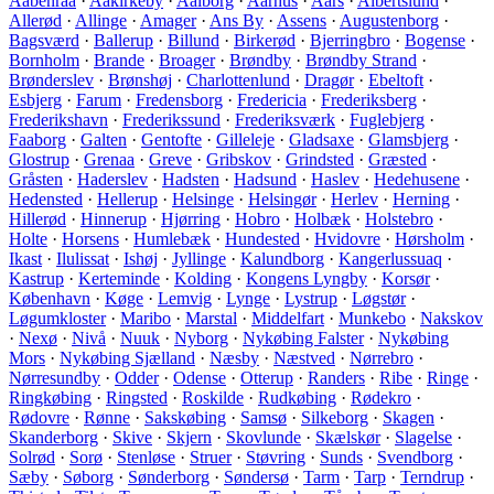
Aabenraa
·
Aakirkeby
·
Aalborg
·
Aarhus
·
Aars
·
Albertslund
·
Allerød
·
Allinge
·
Amager
·
Ans By
·
Assens
·
Augustenborg
·
Bagsværd
·
Ballerup
·
Billund
·
Birkerød
·
Bjerringbro
·
Bogense
·
Bornholm
·
Brande
·
Broager
·
Brøndby
·
Brøndby Strand
·
Brønderslev
·
Brønshøj
·
Charlottenlund
·
Dragør
·
Ebeltoft
·
Esbjerg
·
Farum
·
Fredensborg
·
Fredericia
·
Frederiksberg
·
Frederikshavn
·
Frederikssund
·
Frederiksværk
·
Fuglebjerg
·
Faaborg
·
Galten
·
Gentofte
·
Gilleleje
·
Gladsaxe
·
Glamsbjerg
·
Glostrup
·
Grenaa
·
Greve
·
Gribskov
·
Grindsted
·
Græsted
·
Gråsten
·
Haderslev
·
Hadsten
·
Hadsund
·
Haslev
·
Hedehusene
·
Hedensted
·
Hellerup
·
Helsinge
·
Helsingør
·
Herlev
·
Herning
·
Hillerød
·
Hinnerup
·
Hjørring
·
Hobro
·
Holbæk
·
Holstebro
·
Holte
·
Horsens
·
Humlebæk
·
Hundested
·
Hvidovre
·
Hørsholm
·
Ikast
·
Ilulissat
·
Ishøj
·
Jyllinge
·
Kalundborg
·
Kangerlussuaq
·
Kastrup
·
Kerteminde
·
Kolding
·
Kongens Lyngby
·
Korsør
·
København
·
Køge
·
Lemvig
·
Lynge
·
Lystrup
·
Løgstør
·
Løgumkloster
·
Maribo
·
Marstal
·
Middelfart
·
Munkebo
·
Nakskov
·
Nexø
·
Nivå
·
Nuuk
·
Nyborg
·
Nykøbing Falster
·
Nykøbing
Mors
·
Nykøbing Sjælland
·
Næsby
·
Næstved
·
Nørrebro
·
Nørresundby
·
Odder
·
Odense
·
Otterup
·
Randers
·
Ribe
·
Ringe
·
Ringkøbing
·
Ringsted
·
Roskilde
·
Rudkøbing
·
Rødekro
·
Rødovre
·
Rønne
·
Sakskøbing
·
Samsø
·
Silkeborg
·
Skagen
·
Skanderborg
·
Skive
·
Skjern
·
Skovlunde
·
Skælskør
·
Slagelse
·
Solrød
·
Sorø
·
Stenløse
·
Struer
·
Støvring
·
Sunds
·
Svendborg
·
Sæby
·
Søborg
·
Sønderborg
·
Søndersø
·
Tarm
·
Tarp
·
Terndrup
·