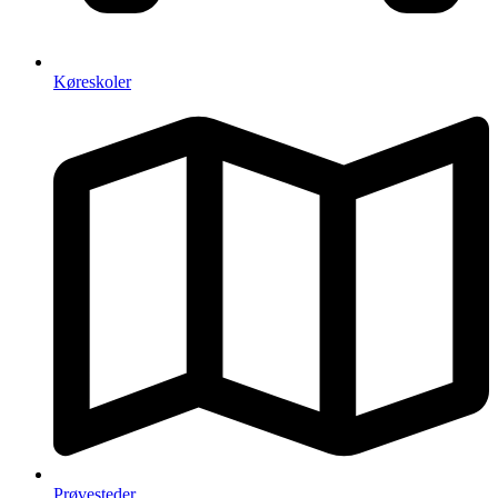
Køreskoler
Prøvesteder