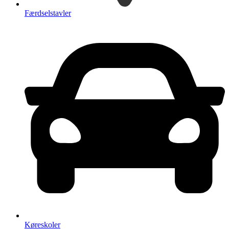
Færdselstavler
Køreskoler