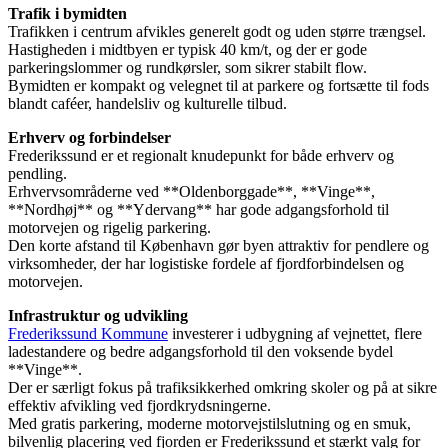
Trafik i bymidten
Trafikken i centrum afvikles generelt godt og uden større trængsel.
Hastigheden i midtbyen er typisk 40 km/t, og der er gode
parkeringslommer og rundkørsler, som sikrer stabilt flow.
Bymidten er kompakt og velegnet til at parkere og fortsætte til fods
blandt caféer, handelsliv og kulturelle tilbud.
Erhverv og forbindelser
Frederikssund er et regionalt knudepunkt for både erhverv og
pendling.
Erhvervsområderne ved **Oldenborggade**, **Vinge**,
**Nordhøj** og **Ydervang** har gode adgangsforhold til
motorvejen og rigelig parkering.
Den korte afstand til København gør byen attraktiv for pendlere og
virksomheder, der har logistiske fordele af fjordforbindelsen og
motorvejen.
Infrastruktur og udvikling
Frederikssund Kommune
investerer i udbygning af vejnettet, flere
ladestandere og bedre adgangsforhold til den voksende bydel
**Vinge**.
Der er særligt fokus på trafiksikkerhed omkring skoler og på at sikre
effektiv afvikling ved fjordkrydsningerne.
Med gratis parkering, moderne motorvejstilslutning og en smuk,
bilvenlig placering ved fjorden er Frederikssund et stærkt valg for