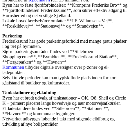
Byen har to faste fjordforbindelser: **Kronprins Frederiks Bro** og
**Fjordforbindelsen Frederikssund**, som sikrer effektiv adgang til
Hornsherred og det vestlige Sjælland.
Lokale hovedfærdselsårer omfatter **J.F. Willumsens Vej**,
**Roskildevej**, **Stationsvej** og **Strandvejen**.
Parkering
Frederikssund har gode parkeringsforhold med mange gratis pladser
i og tæt på bymidten.
Større parkeringsområder findes ved **Sillebroen
Shoppingcenter**, **Bymidten**, **Frederikssund Station**,
**Færgeparken** og **Havnen**.
Kommunen
tilbyder digitale oversigter over p-zoner og el-
ladepunkter.
Selv i travle perioder kan man typisk finde plads inden for kort
gåafstand til butikker og kultursteder.
Tankstationer og el-ladning
Byen har et bredt udvalg af tankstationer – OK, Q8, Shell og Circle
K – primært placeret langs hovedveje og nær motorvejsafkørsler.
El-ladestandere findes ved **Sillebroen**, **Stationen**,
**Havnen** og kommunale bygninger.
Netværket udbygges løbende i takt med stigende elbilbrug og
udvikling af nye boligområder.