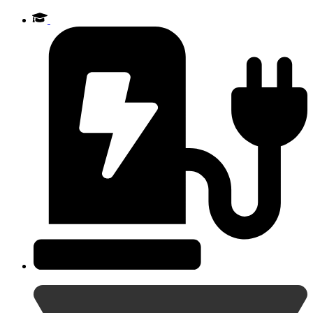
Videre
til
indhold