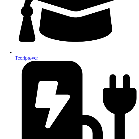
Teoriprøver