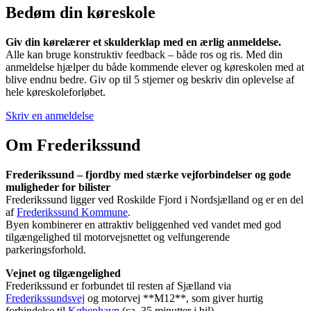
Bedøm din køreskole
Giv din kørelærer et skulderklap med en ærlig anmeldelse.
Alle kan bruge konstruktiv feedback – både ros og ris. Med din
anmeldelse hjælper du både kommende elever og køreskolen med at
blive endnu bedre. Giv op til 5 stjerner og beskriv din oplevelse af
hele køreskoleforløbet.
Skriv en anmeldelse
Om Frederikssund
Frederikssund – fjordby med stærke vejforbindelser og gode
muligheder for bilister
Frederikssund ligger ved Roskilde Fjord i Nordsjælland og er en del
af
Frederikssund Kommune
.
Byen kombinerer en attraktiv beliggenhed ved vandet med god
tilgængelighed til motorvejsnettet og velfungerende
parkeringsforhold.
Vejnet og tilgængelighed
Frederikssund er forbundet til resten af Sjælland via
Frederikssundsvej
og motorvej **M12**, som giver hurtig
forbindelse til
København
(ca. 35 minutter i bil).