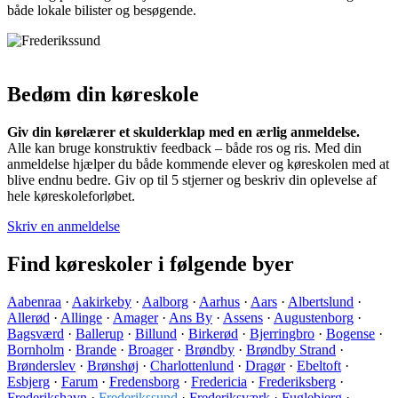
både lokale bilister og besøgende.
Bedøm din køreskole
Giv din kørelærer et skulderklap med en ærlig anmeldelse.
Alle kan bruge konstruktiv feedback – både ros og ris. Med din
anmeldelse hjælper du både kommende elever og køreskolen med at
blive endnu bedre. Giv op til 5 stjerner og beskriv din oplevelse af
hele køreskoleforløbet.
Skriv en anmeldelse
Find køreskoler i følgende byer
Aabenraa
·
Aakirkeby
·
Aalborg
·
Aarhus
·
Aars
·
Albertslund
·
Allerød
·
Allinge
·
Amager
·
Ans By
·
Assens
·
Augustenborg
·
Bagsværd
·
Ballerup
·
Billund
·
Birkerød
·
Bjerringbro
·
Bogense
·
Bornholm
·
Brande
·
Broager
·
Brøndby
·
Brøndby Strand
·
Brønderslev
·
Brønshøj
·
Charlottenlund
·
Dragør
·
Ebeltoft
·
Esbjerg
·
Farum
·
Fredensborg
·
Fredericia
·
Frederiksberg
·
Frederikshavn
·
Frederikssund
·
Frederiksværk
·
Fuglebjerg
·