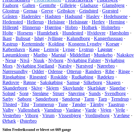
Faaborg
·
Galten
·
Gentofte
·
Gilleleje
·
Gladsaxe
·
Glamsbjerg
·
Glostrup
·
Grenaa
·
Greve
·
Gribskov
·
Grindsted
·
Græsted
·
Gråsten
·
Haderslev
·
Hadsten
·
Hadsund
·
Haslev
·
Hedehusene
·
Hedensted
·
Hellerup
·
Helsinge
·
Helsingør
·
Herlev
·
Herning
·
Hillerød
·
Hinnerup
·
Hjørring
·
Hobro
·
Holbæk
·
Holstebro
·
Holte
·
Horsens
·
Humlebæk
·
Hundested
·
Hvidovre
·
Hørsholm
·
Ikast
·
Ilulissat
·
Ishøj
·
Jyllinge
·
Kalundborg
·
Kangerlussuaq
·
Kastrup
·
Kerteminde
·
Kolding
·
Kongens Lyngby
·
Korsør
·
København
·
Køge
·
Lemvig
·
Lynge
·
Lystrup
·
Løgstør
·
Løgumkloster
·
Maribo
·
Marstal
·
Middelfart
·
Munkebo
·
Nakskov
·
Nexø
·
Nivå
·
Nuuk
·
Nyborg
·
Nykøbing Falster
·
Nykøbing
Mors
·
Nykøbing Sjælland
·
Næsby
·
Næstved
·
Nørrebro
·
Nørresundby
·
Odder
·
Odense
·
Otterup
·
Randers
·
Ribe
·
Ringe
·
Ringkøbing
·
Ringsted
·
Roskilde
·
Rudkøbing
·
Rødekro
·
Rødovre
·
Rønne
·
Sakskøbing
·
Samsø
·
Silkeborg
·
Skagen
·
Skanderborg
·
Skive
·
Skjern
·
Skovlunde
·
Skælskør
·
Slagelse
·
Solrød
·
Sorø
·
Stenløse
·
Struer
·
Støvring
·
Sunds
·
Svendborg
·
Sæby
·
Søborg
·
Sønderborg
·
Søndersø
·
Tarm
·
Tarp
·
Terndrup
·
Thisted
·
Tilst
·
Tommerup
·
Tune
·
Tønder
·
Tårnby
·
Taastrup
·
Valby
·
Vallensbæk
·
Vamdrup
·
Vanløse
·
Varde
·
Vejen
·
Vejle
·
Vesterbro
·
Viborg
·
Virum
·
Vissenbjerg
·
Vordingborg
·
Værløse
·
Ørbæk
·
Østerbro
Siden Frederikssund er blevet set 669 gange