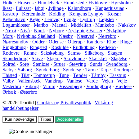
Holte
·
Horsens
·
Humlebæk
·
Hundested
·
Hvidovre
·
Hørsholm
·
Ikast
·
Ilulissat
·
Ishøj
·
Jyllinge
·
Kalundborg
·
Kangerlussuaq
·
Kastrup
·
Kerteminde
·
Kolding
·
Kongens Lyngby
·
Korsør
·
København
·
Køge
·
Lemvig
·
Lynge
·
Lystrup
·
Løgstør
·
Løgumkloster
·
Maribo
·
Marstal
·
Middelfart
·
Munkebo
·
Nakskov
·
Nexø
·
Nivå
·
Nuuk
·
Nyborg
·
Nykøbing Falster
·
Nykøbing
Mors
·
Nykøbing Sjælland
·
Næsby
·
Næstved
·
Nørrebro
·
Nørresundby
·
Odder
·
Odense
·
Otterup
·
Randers
·
Ribe
·
Ringe
·
Ringkøbing
·
Ringsted
·
Roskilde
·
Rudkøbing
·
Rødekro
·
Rødovre
·
Rønne
·
Sakskøbing
·
Samsø
·
Silkeborg
·
Skagen
·
Skanderborg
·
Skive
·
Skjern
·
Skovlunde
·
Skælskør
·
Slagelse
·
Solrød
·
Sorø
·
Stenløse
·
Struer
·
Støvring
·
Sunds
·
Svendborg
·
Sæby
·
Søborg
·
Sønderborg
·
Søndersø
·
Tarm
·
Tarp
·
Terndrup
·
Thisted
·
Tilst
·
Tommerup
·
Tune
·
Tønder
·
Tårnby
·
Taastrup
·
Valby
·
Vallensbæk
·
Vamdrup
·
Vanløse
·
Varde
·
Vejen
·
Vejle
·
Vesterbro
·
Viborg
·
Virum
·
Vissenbjerg
·
Vordingborg
·
Værløse
·
Ørbæk
·
Østerbro
© 2026 Teoritid |
Cookie- og Privatlivspolitik
|
Vilkår og
handelsbetingelser
Kun nødvendige
Tilpas
Accepter alle