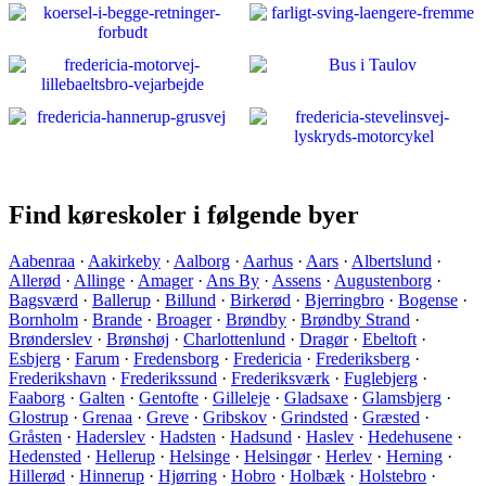
Find køreskoler i følgende byer
Aabenraa
·
Aakirkeby
·
Aalborg
·
Aarhus
·
Aars
·
Albertslund
·
Allerød
·
Allinge
·
Amager
·
Ans By
·
Assens
·
Augustenborg
·
Bagsværd
·
Ballerup
·
Billund
·
Birkerød
·
Bjerringbro
·
Bogense
·
Bornholm
·
Brande
·
Broager
·
Brøndby
·
Brøndby Strand
·
Brønderslev
·
Brønshøj
·
Charlottenlund
·
Dragør
·
Ebeltoft
·
Esbjerg
·
Farum
·
Fredensborg
·
Fredericia
·
Frederiksberg
·
Frederikshavn
·
Frederikssund
·
Frederiksværk
·
Fuglebjerg
·
Faaborg
·
Galten
·
Gentofte
·
Gilleleje
·
Gladsaxe
·
Glamsbjerg
·
Glostrup
·
Grenaa
·
Greve
·
Gribskov
·
Grindsted
·
Græsted
·
Gråsten
·
Haderslev
·
Hadsten
·
Hadsund
·
Haslev
·
Hedehusene
·
Hedensted
·
Hellerup
·
Helsinge
·
Helsingør
·
Herlev
·
Herning
·
Hillerød
·
Hinnerup
·
Hjørring
·
Hobro
·
Holbæk
·
Holstebro
·