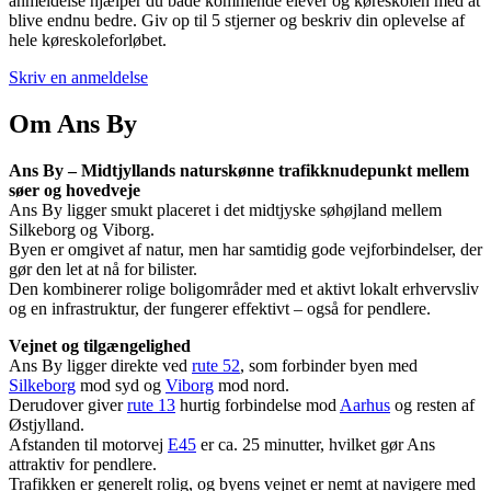
anmeldelse hjælper du både kommende elever og køreskolen med at
blive endnu bedre. Giv op til 5 stjerner og beskriv din oplevelse af
hele køreskoleforløbet.
Skriv en anmeldelse
Om Ans By
Ans By – Midtjyllands naturskønne trafikknudepunkt mellem
søer og hovedveje
Ans By ligger smukt placeret i det midtjyske søhøjland mellem
Silkeborg og Viborg.
Byen er omgivet af natur, men har samtidig gode vejforbindelser, der
gør den let at nå for bilister.
Den kombinerer rolige boligområder med et aktivt lokalt erhvervsliv
og en infrastruktur, der fungerer effektivt – også for pendlere.
Vejnet og tilgængelighed
Ans By ligger direkte ved
rute 52
, som forbinder byen med
Silkeborg
mod syd og
Viborg
mod nord.
Derudover giver
rute 13
hurtig forbindelse mod
Aarhus
og resten af
Østjylland.
Afstanden til motorvej
E45
er ca. 25 minutter, hvilket gør Ans
attraktiv for pendlere.
Trafikken er generelt rolig, og byens vejnet er nemt at navigere med