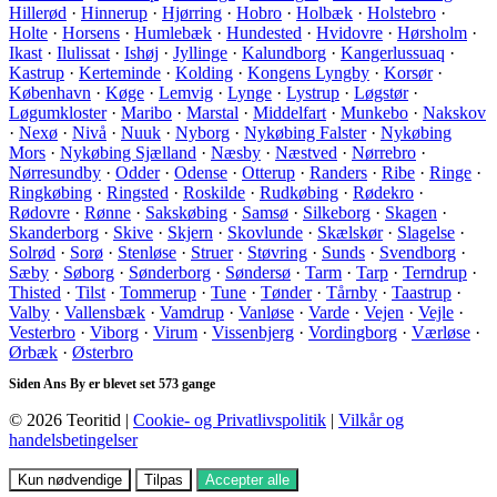
Hillerød
·
Hinnerup
·
Hjørring
·
Hobro
·
Holbæk
·
Holstebro
·
Holte
·
Horsens
·
Humlebæk
·
Hundested
·
Hvidovre
·
Hørsholm
·
Ikast
·
Ilulissat
·
Ishøj
·
Jyllinge
·
Kalundborg
·
Kangerlussuaq
·
Kastrup
·
Kerteminde
·
Kolding
·
Kongens Lyngby
·
Korsør
·
København
·
Køge
·
Lemvig
·
Lynge
·
Lystrup
·
Løgstør
·
Løgumkloster
·
Maribo
·
Marstal
·
Middelfart
·
Munkebo
·
Nakskov
·
Nexø
·
Nivå
·
Nuuk
·
Nyborg
·
Nykøbing Falster
·
Nykøbing
Mors
·
Nykøbing Sjælland
·
Næsby
·
Næstved
·
Nørrebro
·
Nørresundby
·
Odder
·
Odense
·
Otterup
·
Randers
·
Ribe
·
Ringe
·
Ringkøbing
·
Ringsted
·
Roskilde
·
Rudkøbing
·
Rødekro
·
Rødovre
·
Rønne
·
Sakskøbing
·
Samsø
·
Silkeborg
·
Skagen
·
Skanderborg
·
Skive
·
Skjern
·
Skovlunde
·
Skælskør
·
Slagelse
·
Solrød
·
Sorø
·
Stenløse
·
Struer
·
Støvring
·
Sunds
·
Svendborg
·
Sæby
·
Søborg
·
Sønderborg
·
Søndersø
·
Tarm
·
Tarp
·
Terndrup
·
Thisted
·
Tilst
·
Tommerup
·
Tune
·
Tønder
·
Tårnby
·
Taastrup
·
Valby
·
Vallensbæk
·
Vamdrup
·
Vanløse
·
Varde
·
Vejen
·
Vejle
·
Vesterbro
·
Viborg
·
Virum
·
Vissenbjerg
·
Vordingborg
·
Værløse
·
Ørbæk
·
Østerbro
Siden Ans By er blevet set 573 gange
© 2026 Teoritid |
Cookie- og Privatlivspolitik
|
Vilkår og
handelsbetingelser
Kun nødvendige
Tilpas
Accepter alle