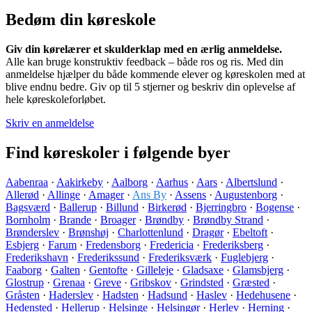
Bedøm din køreskole
Giv din kørelærer et skulderklap med en ærlig anmeldelse.
Alle kan bruge konstruktiv feedback – både ros og ris. Med din
anmeldelse hjælper du både kommende elever og køreskolen med at
blive endnu bedre. Giv op til 5 stjerner og beskriv din oplevelse af
hele køreskoleforløbet.
Skriv en anmeldelse
Find køreskoler i følgende byer
Aabenraa
·
Aakirkeby
·
Aalborg
·
Aarhus
·
Aars
·
Albertslund
·
Allerød
·
Allinge
·
Amager
·
Ans By
·
Assens
·
Augustenborg
·
Bagsværd
·
Ballerup
·
Billund
·
Birkerød
·
Bjerringbro
·
Bogense
·
Bornholm
·
Brande
·
Broager
·
Brøndby
·
Brøndby Strand
·
Brønderslev
·
Brønshøj
·
Charlottenlund
·
Dragør
·
Ebeltoft
·
Esbjerg
·
Farum
·
Fredensborg
·
Fredericia
·
Frederiksberg
·
Frederikshavn
·
Frederikssund
·
Frederiksværk
·
Fuglebjerg
·
Faaborg
·
Galten
·
Gentofte
·
Gilleleje
·
Gladsaxe
·
Glamsbjerg
·
Glostrup
·
Grenaa
·
Greve
·
Gribskov
·
Grindsted
·
Græsted
·
Gråsten
·
Haderslev
·
Hadsten
·
Hadsund
·
Haslev
·
Hedehusene
·
Hedensted
·
Hellerup
·
Helsinge
·
Helsingør
·
Herlev
·
Herning
·