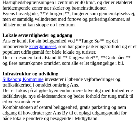
Hastighedsbegrænsningen i centrum er 40 km/t, og der er etableret
fartdæmpende zoner nær skoler og børneinstitutioner.
Byens hovedgade, **Viborgvej**, fungerer som gennemkørselsvej,
men er samtidig velindrettet med fortove og parkeringslommer, så
bilister nemt kan stoppe op i centrum.
Lokale seværdigheder og adgang
Ans er kendt for sin beliggenhed ved **Tange Sø** og det
imponerende
Energimuseet
, som har gode parkeringsforhold og er et
populært udflugtsmål for både lokale og turister.
Der er desuden kort afstand til **Tangeværket**, **Gudenåen**
og flere naturskønne områder, som alle er let tilgængelige i bil.
Infrastruktur og udvikling
Silkeborg Kommune
investerer i løbende vejforbedringer og
trafiksikkerhed i området omkring Ans.
Der er fokus på at gøre byen endnu mere bilvenlig med forbedrede
indfaldsveje, nye el-ladestandere og bedre forhold for tung trafik til
erhvervsområderne.
Kombinationen af central beliggenhed, gratis parkering og nem
adgang til hovedruter gør Ans By til et oplagt udgangspunkt for
både lokale pendlere og besøgende i Midtjylland.