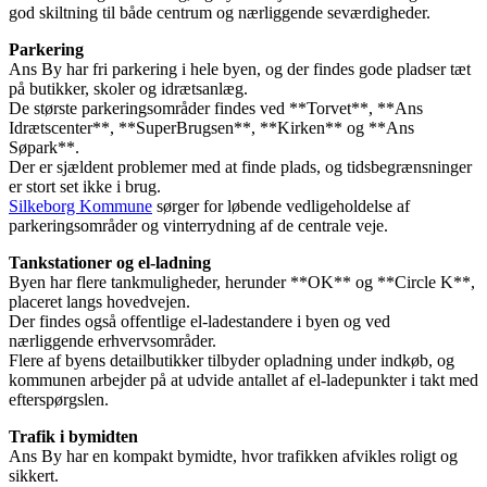
god skiltning til både centrum og nærliggende seværdigheder.
Parkering
Ans By har fri parkering i hele byen, og der findes gode pladser tæt
på butikker, skoler og idrætsanlæg.
De største parkeringsområder findes ved **Torvet**, **Ans
Idrætscenter**, **SuperBrugsen**, **Kirken** og **Ans
Søpark**.
Der er sjældent problemer med at finde plads, og tidsbegrænsninger
er stort set ikke i brug.
Silkeborg Kommune
sørger for løbende vedligeholdelse af
parkeringsområder og vinterrydning af de centrale veje.
Tankstationer og el-ladning
Byen har flere tankmuligheder, herunder **OK** og **Circle K**,
placeret langs hovedvejen.
Der findes også offentlige el-ladestandere i byen og ved
nærliggende erhvervsområder.
Flere af byens detailbutikker tilbyder opladning under indkøb, og
kommunen arbejder på at udvide antallet af el-ladepunkter i takt med
efterspørgslen.
Trafik i bymidten
Ans By har en kompakt bymidte, hvor trafikken afvikles roligt og
sikkert.