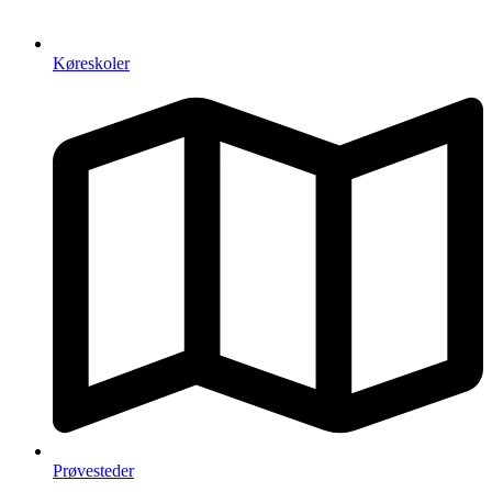
Køreskoler
Prøvesteder