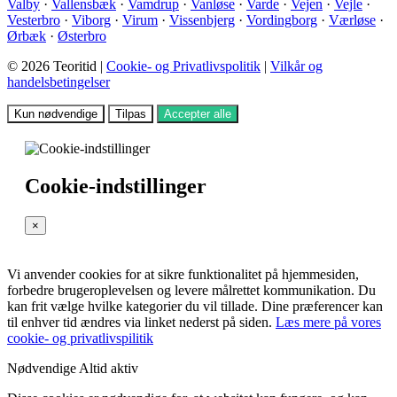
Valby
·
Vallensbæk
·
Vamdrup
·
Vanløse
·
Varde
·
Vejen
·
Vejle
·
Vesterbro
·
Viborg
·
Virum
·
Vissenbjerg
·
Vordingborg
·
Værløse
·
Ørbæk
·
Østerbro
© 2026 Teoritid |
Cookie- og Privatlivspolitik
|
Vilkår og
handelsbetingelser
Kun nødvendige
Tilpas
Accepter alle
Cookie-indstillinger
×
Vi anvender cookies for at sikre funktionalitet på hjemmesiden,
forbedre brugeroplevelsen og levere målrettet kommunikation. Du
kan frit vælge hvilke kategorier du vil tillade. Dine præferencer kan
til enhver tid ændres via linket nederst på siden.
Læs mere på vores
cookie- og privatlivspilitik
Nødvendige
Altid aktiv