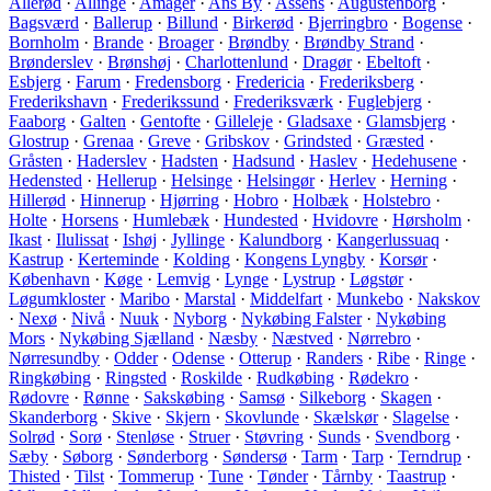
Allerød
·
Allinge
·
Amager
·
Ans By
·
Assens
·
Augustenborg
·
Bagsværd
·
Ballerup
·
Billund
·
Birkerød
·
Bjerringbro
·
Bogense
·
Bornholm
·
Brande
·
Broager
·
Brøndby
·
Brøndby Strand
·
Brønderslev
·
Brønshøj
·
Charlottenlund
·
Dragør
·
Ebeltoft
·
Esbjerg
·
Farum
·
Fredensborg
·
Fredericia
·
Frederiksberg
·
Frederikshavn
·
Frederikssund
·
Frederiksværk
·
Fuglebjerg
·
Faaborg
·
Galten
·
Gentofte
·
Gilleleje
·
Gladsaxe
·
Glamsbjerg
·
Glostrup
·
Grenaa
·
Greve
·
Gribskov
·
Grindsted
·
Græsted
·
Gråsten
·
Haderslev
·
Hadsten
·
Hadsund
·
Haslev
·
Hedehusene
·
Hedensted
·
Hellerup
·
Helsinge
·
Helsingør
·
Herlev
·
Herning
·
Hillerød
·
Hinnerup
·
Hjørring
·
Hobro
·
Holbæk
·
Holstebro
·
Holte
·
Horsens
·
Humlebæk
·
Hundested
·
Hvidovre
·
Hørsholm
·
Ikast
·
Ilulissat
·
Ishøj
·
Jyllinge
·
Kalundborg
·
Kangerlussuaq
·
Kastrup
·
Kerteminde
·
Kolding
·
Kongens Lyngby
·
Korsør
·
København
·
Køge
·
Lemvig
·
Lynge
·
Lystrup
·
Løgstør
·
Løgumkloster
·
Maribo
·
Marstal
·
Middelfart
·
Munkebo
·
Nakskov
·
Nexø
·
Nivå
·
Nuuk
·
Nyborg
·
Nykøbing Falster
·
Nykøbing
Mors
·
Nykøbing Sjælland
·
Næsby
·
Næstved
·
Nørrebro
·
Nørresundby
·
Odder
·
Odense
·
Otterup
·
Randers
·
Ribe
·
Ringe
·
Ringkøbing
·
Ringsted
·
Roskilde
·
Rudkøbing
·
Rødekro
·
Rødovre
·
Rønne
·
Sakskøbing
·
Samsø
·
Silkeborg
·
Skagen
·
Skanderborg
·
Skive
·
Skjern
·
Skovlunde
·
Skælskør
·
Slagelse
·
Solrød
·
Sorø
·
Stenløse
·
Struer
·
Støvring
·
Sunds
·
Svendborg
·
Sæby
·
Søborg
·
Sønderborg
·
Søndersø
·
Tarm
·
Tarp
·
Terndrup
·
Thisted
·
Tilst
·
Tommerup
·
Tune
·
Tønder
·
Tårnby
·
Taastrup
·