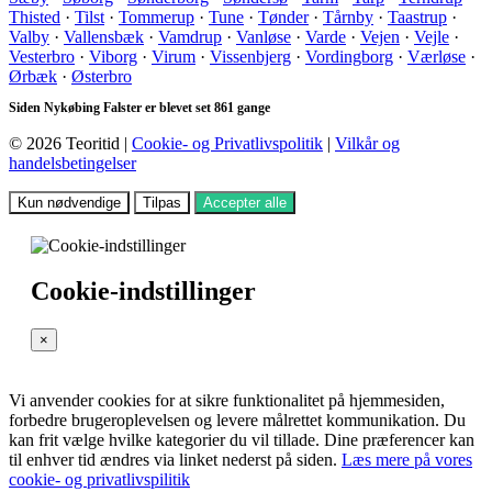
Thisted
·
Tilst
·
Tommerup
·
Tune
·
Tønder
·
Tårnby
·
Taastrup
·
Valby
·
Vallensbæk
·
Vamdrup
·
Vanløse
·
Varde
·
Vejen
·
Vejle
·
Vesterbro
·
Viborg
·
Virum
·
Vissenbjerg
·
Vordingborg
·
Værløse
·
Ørbæk
·
Østerbro
Siden Nykøbing Falster er blevet set 861 gange
© 2026 Teoritid |
Cookie- og Privatlivspolitik
|
Vilkår og
handelsbetingelser
Kun nødvendige
Tilpas
Accepter alle
Cookie-indstillinger
×
Vi anvender cookies for at sikre funktionalitet på hjemmesiden,
forbedre brugeroplevelsen og levere målrettet kommunikation. Du
kan frit vælge hvilke kategorier du vil tillade. Dine præferencer kan
til enhver tid ændres via linket nederst på siden.
Læs mere på vores
cookie- og privatlivspilitik