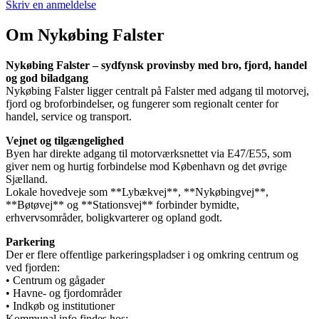
Skriv en anmeldelse
Om Nykøbing Falster
Nykøbing Falster – sydfynsk provinsby med bro, fjord, handel
og god biladgang
Nykøbing Falster ligger centralt på Falster med adgang til motorvej,
fjord og broforbindelser, og fungerer som regionalt center for
handel, service og transport.
Vejnet og tilgængelighed
Byen har direkte adgang til motorværksnettet via E47/E55, som
giver nem og hurtig forbindelse mod København og det øvrige
Sjælland.
Lokale hovedveje som **Lybækvej**, **Nykøbingvej**,
**Bøtøvej** og **Stationsvej** forbinder bymidte,
erhvervsområder, boligkvarterer og opland godt.
Parkering
Der er flere offentlige parkeringspladser i og omkring centrum og
ved fjorden:
• Centrum og gågader
• Havne- og fjordområder
• Indkøb og institutioner
Kommunal info findes hos: