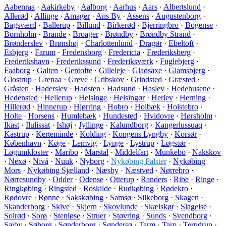
Aabenraa
·
Aakirkeby
·
Aalborg
·
Aarhus
·
Aars
·
Albertslund
·
Allerød
·
Allinge
·
Amager
·
Ans By
·
Assens
·
Augustenborg
·
Bagsværd
·
Ballerup
·
Billund
·
Birkerød
·
Bjerringbro
·
Bogense
·
Bornholm
·
Brande
·
Broager
·
Brøndby
·
Brøndby Strand
·
Brønderslev
·
Brønshøj
·
Charlottenlund
·
Dragør
·
Ebeltoft
·
Esbjerg
·
Farum
·
Fredensborg
·
Fredericia
·
Frederiksberg
·
Frederikshavn
·
Frederikssund
·
Frederiksværk
·
Fuglebjerg
·
Faaborg
·
Galten
·
Gentofte
·
Gilleleje
·
Gladsaxe
·
Glamsbjerg
·
Glostrup
·
Grenaa
·
Greve
·
Gribskov
·
Grindsted
·
Græsted
·
Gråsten
·
Haderslev
·
Hadsten
·
Hadsund
·
Haslev
·
Hedehusene
·
Hedensted
·
Hellerup
·
Helsinge
·
Helsingør
·
Herlev
·
Herning
·
Hillerød
·
Hinnerup
·
Hjørring
·
Hobro
·
Holbæk
·
Holstebro
·
Holte
·
Horsens
·
Humlebæk
·
Hundested
·
Hvidovre
·
Hørsholm
·
Ikast
·
Ilulissat
·
Ishøj
·
Jyllinge
·
Kalundborg
·
Kangerlussuaq
·
Kastrup
·
Kerteminde
·
Kolding
·
Kongens Lyngby
·
Korsør
·
København
·
Køge
·
Lemvig
·
Lynge
·
Lystrup
·
Løgstør
·
Løgumkloster
·
Maribo
·
Marstal
·
Middelfart
·
Munkebo
·
Nakskov
·
Nexø
·
Nivå
·
Nuuk
·
Nyborg
·
Nykøbing Falster
·
Nykøbing
Mors
·
Nykøbing Sjælland
·
Næsby
·
Næstved
·
Nørrebro
·
Nørresundby
·
Odder
·
Odense
·
Otterup
·
Randers
·
Ribe
·
Ringe
·
Ringkøbing
·
Ringsted
·
Roskilde
·
Rudkøbing
·
Rødekro
·
Rødovre
·
Rønne
·
Sakskøbing
·
Samsø
·
Silkeborg
·
Skagen
·
Skanderborg
·
Skive
·
Skjern
·
Skovlunde
·
Skælskør
·
Slagelse
·
Solrød
·
Sorø
·
Stenløse
·
Struer
·
Støvring
·
Sunds
·
Svendborg
·
Sæby
·
Søborg
·
Sønderborg
·
Søndersø
·
Tarm
·
Tarp
·
Terndrup
·