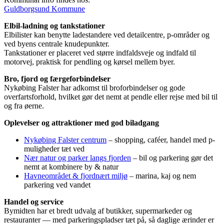
Guldborgsund Kommune
Elbil-ladning og tankstationer
Elbilister kan benytte ladestandere ved detailcentre, p-områder og
ved byens centrale knudepunkter.
Tankstationer er placeret ved større indfaldsveje og indfald til
motorvej, praktisk for pendling og kørsel mellem byer.
Bro, fjord og færgeforbindelser
Nykøbing Falster har adkomst til broforbindelser og gode
overfartsforhold, hvilket gør det nemt at pendle eller rejse med bil til
og fra øerne.
Oplevelser og attraktioner med god biladgang
Nykøbing Falster centrum
– shopping, caféer, handel med p-
muligheder tæt ved
Nær natur og parker langs fjorden
– bil og parkering gør det
nemt at kombinere by & natur
Havneområdet & fjordnært miljø
– marina, kaj og nem
parkering ved vandet
Handel og service
Bymidten har et bredt udvalg af butikker, supermarkeder og
restauranter — med parkeringspladser tæt på, så daglige ærinder er