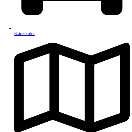
Køreskoler