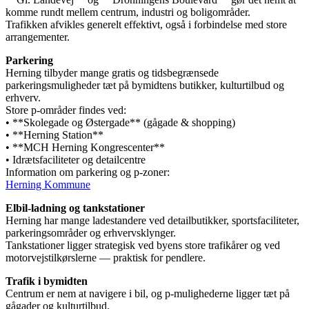
komme rundt mellem centrum, industri og boligområder.
Trafikken afvikles generelt effektivt, også i forbindelse med store
arrangementer.
Parkering
Herning tilbyder mange gratis og tidsbegrænsede
parkeringsmuligheder tæt på bymidtens butikker, kulturtilbud og
erhverv.
Store p-områder findes ved:
• **Skolegade og Østergade** (gågade & shopping)
• **Herning Station**
• **MCH Herning Kongrescenter**
• Idrætsfaciliteter og detailcentre
Information om parkering og p-zoner:
Herning Kommune
Elbil-ladning og tankstationer
Herning har mange ladestandere ved detailbutikker, sportsfaciliteter,
parkeringsområder og erhvervsklynger.
Tankstationer ligger strategisk ved byens store trafikårer og ved
motorvejstilkørslerne — praktisk for pendlere.
Trafik i bymidten
Centrum er nem at navigere i bil, og p-mulighederne ligger tæt på
gågader og kulturtilbud.