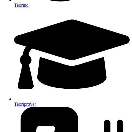
Teoritid
Teoriprøver