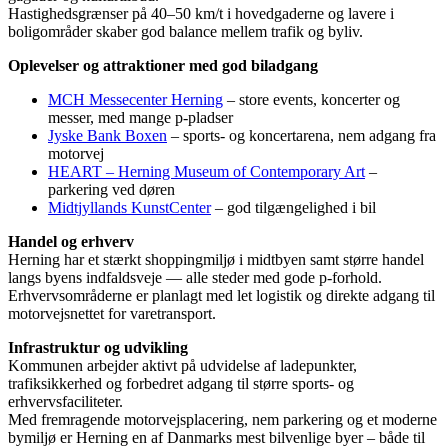
Hastighedsgrænser på 40–50 km/t i hovedgaderne og lavere i
boligområder skaber god balance mellem trafik og byliv.
Oplevelser og attraktioner med god biladgang
MCH Messecenter Herning
– store events, koncerter og
messer, med mange p-pladser
Jyske Bank Boxen
– sports- og koncertarena, nem adgang fra
motorvej
HEART – Herning Museum of Contemporary Art
–
parkering ved døren
Midtjyllands KunstCenter
– god tilgængelighed i bil
Handel og erhverv
Herning har et stærkt shoppingmiljø i midtbyen samt større handel
langs byens indfaldsveje — alle steder med gode p-forhold.
Erhvervsområderne er planlagt med let logistik og direkte adgang til
motorvejsnettet for varetransport.
Infrastruktur og udvikling
Kommunen arbejder aktivt på udvidelse af ladepunkter,
trafiksikkerhed og forbedret adgang til større sports- og
erhvervsfaciliteter.
Med fremragende motorvejsplacering, nem parkering og et moderne
bymiljø er Herning en af Danmarks mest bilvenlige byer – både til