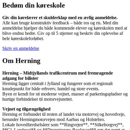
Bedøm din køreskole
Giv din kørelærer et skulderklap med en ærlig anmeldelse.
Alle kan bruge konstruktiv feedback – både ros og ris. Med din
anmeldelse hjælper du både kommende elever og køreskolen med at
blive endnu bedre. Giv op til 5 stjerner og beskriv din oplevelse af
hele køreskoleforløbet.
Skriv en anmeldelse
Om Herning
Herning – Midtjyllands trafikcentrum med fremragende
adgang for bilister
Herning ligger centralt i Jylland og fungerer som et regionalt
knudepunkt for både erhverv, handel og store events.
Byen er kendt for sit moderne vejnet, masser af parkeringspladser og
hurtige forbindelser til motorvejsnettet.
Vejnet og tilgængelighed
Herning er forbundet til resten af landet via motorvej og hovedveje,
herunder Herningmotorvejen mod Aarhus og Holstebro.
Lokale hovedfærdselsårer som **Ringvejen**, **Silkeborgvej**,
**Gl. Landevej** og **Dronningens Boulevard** gør det nemt at