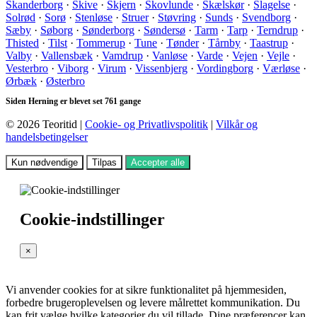
Skanderborg
·
Skive
·
Skjern
·
Skovlunde
·
Skælskør
·
Slagelse
·
Solrød
·
Sorø
·
Stenløse
·
Struer
·
Støvring
·
Sunds
·
Svendborg
·
Sæby
·
Søborg
·
Sønderborg
·
Søndersø
·
Tarm
·
Tarp
·
Terndrup
·
Thisted
·
Tilst
·
Tommerup
·
Tune
·
Tønder
·
Tårnby
·
Taastrup
·
Valby
·
Vallensbæk
·
Vamdrup
·
Vanløse
·
Varde
·
Vejen
·
Vejle
·
Vesterbro
·
Viborg
·
Virum
·
Vissenbjerg
·
Vordingborg
·
Værløse
·
Ørbæk
·
Østerbro
Siden Herning er blevet set 761 gange
© 2026 Teoritid |
Cookie- og Privatlivspolitik
|
Vilkår og
handelsbetingelser
Kun nødvendige
Tilpas
Accepter alle
Cookie-indstillinger
×
Vi anvender cookies for at sikre funktionalitet på hjemmesiden,
forbedre brugeroplevelsen og levere målrettet kommunikation. Du
kan frit vælge hvilke kategorier du vil tillade. Dine præferencer kan