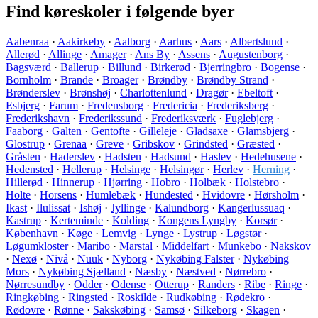
Find køreskoler i følgende byer
Aabenraa
·
Aakirkeby
·
Aalborg
·
Aarhus
·
Aars
·
Albertslund
·
Allerød
·
Allinge
·
Amager
·
Ans By
·
Assens
·
Augustenborg
·
Bagsværd
·
Ballerup
·
Billund
·
Birkerød
·
Bjerringbro
·
Bogense
·
Bornholm
·
Brande
·
Broager
·
Brøndby
·
Brøndby Strand
·
Brønderslev
·
Brønshøj
·
Charlottenlund
·
Dragør
·
Ebeltoft
·
Esbjerg
·
Farum
·
Fredensborg
·
Fredericia
·
Frederiksberg
·
Frederikshavn
·
Frederikssund
·
Frederiksværk
·
Fuglebjerg
·
Faaborg
·
Galten
·
Gentofte
·
Gilleleje
·
Gladsaxe
·
Glamsbjerg
·
Glostrup
·
Grenaa
·
Greve
·
Gribskov
·
Grindsted
·
Græsted
·
Gråsten
·
Haderslev
·
Hadsten
·
Hadsund
·
Haslev
·
Hedehusene
·
Hedensted
·
Hellerup
·
Helsinge
·
Helsingør
·
Herlev
·
Herning
·
Hillerød
·
Hinnerup
·
Hjørring
·
Hobro
·
Holbæk
·
Holstebro
·
Holte
·
Horsens
·
Humlebæk
·
Hundested
·
Hvidovre
·
Hørsholm
·
Ikast
·
Ilulissat
·
Ishøj
·
Jyllinge
·
Kalundborg
·
Kangerlussuaq
·
Kastrup
·
Kerteminde
·
Kolding
·
Kongens Lyngby
·
Korsør
·
København
·
Køge
·
Lemvig
·
Lynge
·
Lystrup
·
Løgstør
·
Løgumkloster
·
Maribo
·
Marstal
·
Middelfart
·
Munkebo
·
Nakskov
·
Nexø
·
Nivå
·
Nuuk
·
Nyborg
·
Nykøbing Falster
·
Nykøbing
Mors
·
Nykøbing Sjælland
·
Næsby
·
Næstved
·
Nørrebro
·
Nørresundby
·
Odder
·
Odense
·
Otterup
·
Randers
·
Ribe
·
Ringe
·
Ringkøbing
·
Ringsted
·
Roskilde
·
Rudkøbing
·
Rødekro
·
Rødovre
·
Rønne
·
Sakskøbing
·
Samsø
·
Silkeborg
·
Skagen
·