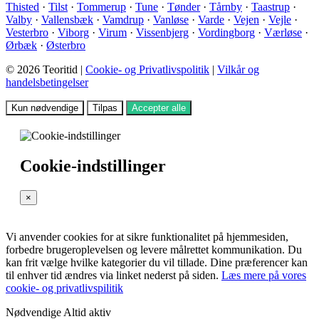
Thisted
·
Tilst
·
Tommerup
·
Tune
·
Tønder
·
Tårnby
·
Taastrup
·
Valby
·
Vallensbæk
·
Vamdrup
·
Vanløse
·
Varde
·
Vejen
·
Vejle
·
Vesterbro
·
Viborg
·
Virum
·
Vissenbjerg
·
Vordingborg
·
Værløse
·
Ørbæk
·
Østerbro
© 2026 Teoritid |
Cookie- og Privatlivspolitik
|
Vilkår og
handelsbetingelser
Kun nødvendige
Tilpas
Accepter alle
Cookie-indstillinger
×
Vi anvender cookies for at sikre funktionalitet på hjemmesiden,
forbedre brugeroplevelsen og levere målrettet kommunikation. Du
kan frit vælge hvilke kategorier du vil tillade. Dine præferencer kan
til enhver tid ændres via linket nederst på siden.
Læs mere på vores
cookie- og privatlivspilitik
Nødvendige
Altid aktiv