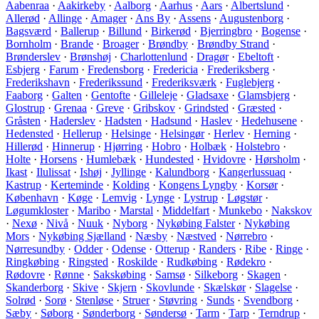
Aabenraa
·
Aakirkeby
·
Aalborg
·
Aarhus
·
Aars
·
Albertslund
·
Allerød
·
Allinge
·
Amager
·
Ans By
·
Assens
·
Augustenborg
·
Bagsværd
·
Ballerup
·
Billund
·
Birkerød
·
Bjerringbro
·
Bogense
·
Bornholm
·
Brande
·
Broager
·
Brøndby
·
Brøndby Strand
·
Brønderslev
·
Brønshøj
·
Charlottenlund
·
Dragør
·
Ebeltoft
·
Esbjerg
·
Farum
·
Fredensborg
·
Fredericia
·
Frederiksberg
·
Frederikshavn
·
Frederikssund
·
Frederiksværk
·
Fuglebjerg
·
Faaborg
·
Galten
·
Gentofte
·
Gilleleje
·
Gladsaxe
·
Glamsbjerg
·
Glostrup
·
Grenaa
·
Greve
·
Gribskov
·
Grindsted
·
Græsted
·
Gråsten
·
Haderslev
·
Hadsten
·
Hadsund
·
Haslev
·
Hedehusene
·
Hedensted
·
Hellerup
·
Helsinge
·
Helsingør
·
Herlev
·
Herning
·
Hillerød
·
Hinnerup
·
Hjørring
·
Hobro
·
Holbæk
·
Holstebro
·
Holte
·
Horsens
·
Humlebæk
·
Hundested
·
Hvidovre
·
Hørsholm
·
Ikast
·
Ilulissat
·
Ishøj
·
Jyllinge
·
Kalundborg
·
Kangerlussuaq
·
Kastrup
·
Kerteminde
·
Kolding
·
Kongens Lyngby
·
Korsør
·
København
·
Køge
·
Lemvig
·
Lynge
·
Lystrup
·
Løgstør
·
Løgumkloster
·
Maribo
·
Marstal
·
Middelfart
·
Munkebo
·
Nakskov
·
Nexø
·
Nivå
·
Nuuk
·
Nyborg
·
Nykøbing Falster
·
Nykøbing
Mors
·
Nykøbing Sjælland
·
Næsby
·
Næstved
·
Nørrebro
·
Nørresundby
·
Odder
·
Odense
·
Otterup
·
Randers
·
Ribe
·
Ringe
·
Ringkøbing
·
Ringsted
·
Roskilde
·
Rudkøbing
·
Rødekro
·
Rødovre
·
Rønne
·
Sakskøbing
·
Samsø
·
Silkeborg
·
Skagen
·
Skanderborg
·
Skive
·
Skjern
·
Skovlunde
·
Skælskør
·
Slagelse
·
Solrød
·
Sorø
·
Stenløse
·
Struer
·
Støvring
·
Sunds
·
Svendborg
·
Sæby
·
Søborg
·
Sønderborg
·
Søndersø
·
Tarm
·
Tarp
·
Terndrup
·