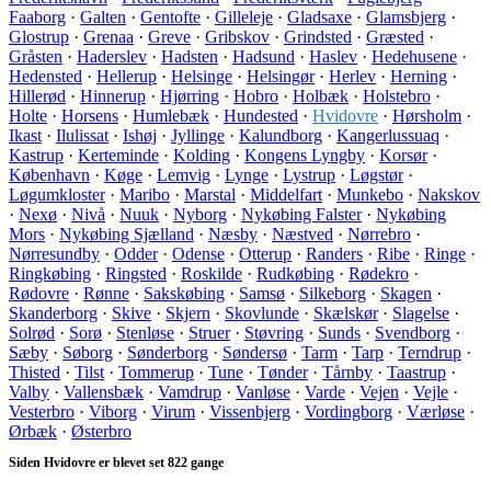
Faaborg
·
Galten
·
Gentofte
·
Gilleleje
·
Gladsaxe
·
Glamsbjerg
·
Glostrup
·
Grenaa
·
Greve
·
Gribskov
·
Grindsted
·
Græsted
·
Gråsten
·
Haderslev
·
Hadsten
·
Hadsund
·
Haslev
·
Hedehusene
·
Hedensted
·
Hellerup
·
Helsinge
·
Helsingør
·
Herlev
·
Herning
·
Hillerød
·
Hinnerup
·
Hjørring
·
Hobro
·
Holbæk
·
Holstebro
·
Holte
·
Horsens
·
Humlebæk
·
Hundested
·
Hvidovre
·
Hørsholm
·
Ikast
·
Ilulissat
·
Ishøj
·
Jyllinge
·
Kalundborg
·
Kangerlussuaq
·
Kastrup
·
Kerteminde
·
Kolding
·
Kongens Lyngby
·
Korsør
·
København
·
Køge
·
Lemvig
·
Lynge
·
Lystrup
·
Løgstør
·
Løgumkloster
·
Maribo
·
Marstal
·
Middelfart
·
Munkebo
·
Nakskov
·
Nexø
·
Nivå
·
Nuuk
·
Nyborg
·
Nykøbing Falster
·
Nykøbing
Mors
·
Nykøbing Sjælland
·
Næsby
·
Næstved
·
Nørrebro
·
Nørresundby
·
Odder
·
Odense
·
Otterup
·
Randers
·
Ribe
·
Ringe
·
Ringkøbing
·
Ringsted
·
Roskilde
·
Rudkøbing
·
Rødekro
·
Rødovre
·
Rønne
·
Sakskøbing
·
Samsø
·
Silkeborg
·
Skagen
·
Skanderborg
·
Skive
·
Skjern
·
Skovlunde
·
Skælskør
·
Slagelse
·
Solrød
·
Sorø
·
Stenløse
·
Struer
·
Støvring
·
Sunds
·
Svendborg
·
Sæby
·
Søborg
·
Sønderborg
·
Søndersø
·
Tarm
·
Tarp
·
Terndrup
·
Thisted
·
Tilst
·
Tommerup
·
Tune
·
Tønder
·
Tårnby
·
Taastrup
·
Valby
·
Vallensbæk
·
Vamdrup
·
Vanløse
·
Varde
·
Vejen
·
Vejle
·
Vesterbro
·
Viborg
·
Virum
·
Vissenbjerg
·
Vordingborg
·
Værløse
·
Ørbæk
·
Østerbro
Siden Hvidovre er blevet set 822 gange