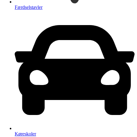
Færdselstavler
Køreskoler