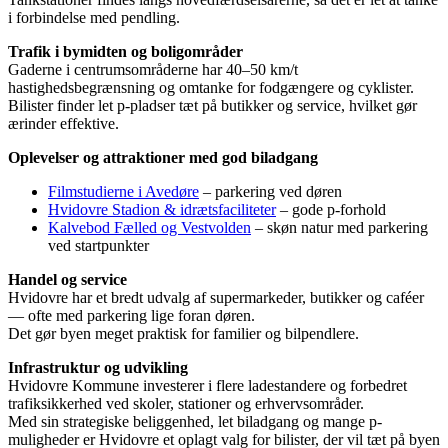
i forbindelse med pendling.
Trafik i bymidten og boligområder
Gaderne i centrumsområderne har 40–50 km/t
hastighedsbegrænsning og omtanke for fodgængere og cyklister.
Bilister finder let p-pladser tæt på butikker og service, hvilket gør
ærinder effektive.
Oplevelser og attraktioner med god biladgang
Filmstudierne i Avedøre
– parkering ved døren
Hvidovre Stadion & idrætsfaciliteter
– gode p-forhold
Kalvebod Fælled og Vestvolden
– skøn natur med parkering
ved startpunkter
Handel og service
Hvidovre har et bredt udvalg af supermarkeder, butikker og caféer
— ofte med parkering lige foran døren.
Det gør byen meget praktisk for familier og bilpendlere.
Infrastruktur og udvikling
Hvidovre Kommune investerer i flere ladestandere og forbedret
trafiksikkerhed ved skoler, stationer og erhvervsområder.
Med sin strategiske beliggenhed, let biladgang og mange p-
muligheder er Hvidovre et oplagt valg for bilister, der vil tæt på byen