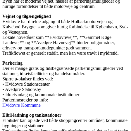
Byen har et moderne vejnet, masser af parkeringsmuligheder og
hurtige forbindelser til både motorveje og centrum.
Vejnet og tilgængelighed
Hvidovre har direkte adgang til både Holbækmotorvejen og
Kalvebod Brygge, som giver hurtig forbindelse til København, Syd-
og Vestegnen.
Lokale hovedårer som **Hvidovrevej**, **Gammel Køge
Landevej** og **Avedøre Havnevej** binder boligområder,
erhverv og transportknudepunkter godt sammen.
Trafikflowet er generelt stabilt, men kan være travlt i myldretid.
Parkering
Der er mange gratis og tidsbegrænsede parkeringsmuligheder ved
stationer, idrætsfaciliteter og handelsområder.
Større p-pladser findes ved:
• Hvidovre Stationscenter
• Avedøre Stationsby
• Idrætsanlæg og kommunale institutioner
Parkeringsregler og info:
Hvidovre Kommune
Elbil-ladning og tankstationer
Elbilister kan oplade ved både shoppingcenter-områder, kommunale
bygninger og stationer.
Tankstationer findes langs hovedfærdselsårerne, så det er let at tanke