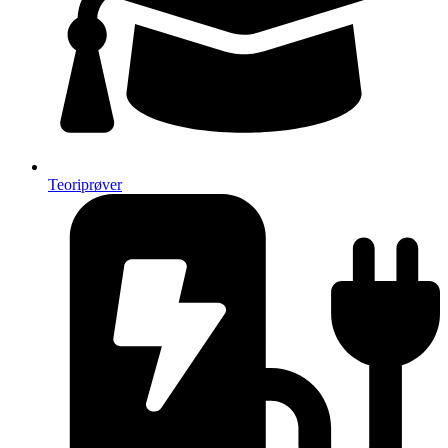
Teoriprøver