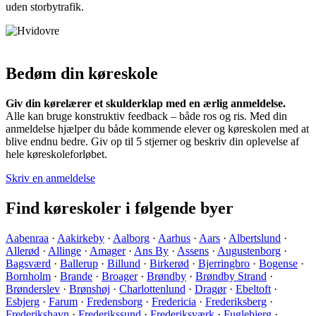
uden storbytrafik.
Bedøm din køreskole
Giv din kørelærer et skulderklap med en ærlig anmeldelse.
Alle kan bruge konstruktiv feedback – både ros og ris. Med din
anmeldelse hjælper du både kommende elever og køreskolen med at
blive endnu bedre. Giv op til 5 stjerner og beskriv din oplevelse af
hele køreskoleforløbet.
Skriv en anmeldelse
Find køreskoler i følgende byer
Aabenraa
·
Aakirkeby
·
Aalborg
·
Aarhus
·
Aars
·
Albertslund
·
Allerød
·
Allinge
·
Amager
·
Ans By
·
Assens
·
Augustenborg
·
Bagsværd
·
Ballerup
·
Billund
·
Birkerød
·
Bjerringbro
·
Bogense
·
Bornholm
·
Brande
·
Broager
·
Brøndby
·
Brøndby Strand
·
Brønderslev
·
Brønshøj
·
Charlottenlund
·
Dragør
·
Ebeltoft
·
Esbjerg
·
Farum
·
Fredensborg
·
Fredericia
·
Frederiksberg
·
Frederikshavn
·
Frederikssund
·
Frederiksværk
·
Fuglebjerg
·