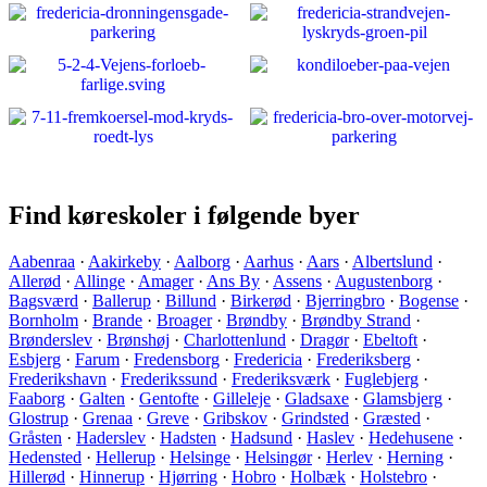
Find køreskoler i følgende byer
Aabenraa
·
Aakirkeby
·
Aalborg
·
Aarhus
·
Aars
·
Albertslund
·
Allerød
·
Allinge
·
Amager
·
Ans By
·
Assens
·
Augustenborg
·
Bagsværd
·
Ballerup
·
Billund
·
Birkerød
·
Bjerringbro
·
Bogense
·
Bornholm
·
Brande
·
Broager
·
Brøndby
·
Brøndby Strand
·
Brønderslev
·
Brønshøj
·
Charlottenlund
·
Dragør
·
Ebeltoft
·
Esbjerg
·
Farum
·
Fredensborg
·
Fredericia
·
Frederiksberg
·
Frederikshavn
·
Frederikssund
·
Frederiksværk
·
Fuglebjerg
·
Faaborg
·
Galten
·
Gentofte
·
Gilleleje
·
Gladsaxe
·
Glamsbjerg
·
Glostrup
·
Grenaa
·
Greve
·
Gribskov
·
Grindsted
·
Græsted
·
Gråsten
·
Haderslev
·
Hadsten
·
Hadsund
·
Haslev
·
Hedehusene
·
Hedensted
·
Hellerup
·
Helsinge
·
Helsingør
·
Herlev
·
Herning
·
Hillerød
·
Hinnerup
·
Hjørring
·
Hobro
·
Holbæk
·
Holstebro
·