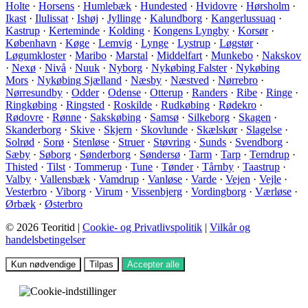
Holte
·
Horsens
·
Humlebæk
·
Hundested
·
Hvidovre
·
Hørsholm
·
Ikast
·
Ilulissat
·
Ishøj
·
Jyllinge
·
Kalundborg
·
Kangerlussuaq
·
Kastrup
·
Kerteminde
·
Kolding
·
Kongens Lyngby
·
Korsør
·
København
·
Køge
·
Lemvig
·
Lynge
·
Lystrup
·
Løgstør
·
Løgumkloster
·
Maribo
·
Marstal
·
Middelfart
·
Munkebo
·
Nakskov
·
Nexø
·
Nivå
·
Nuuk
·
Nyborg
·
Nykøbing Falster
·
Nykøbing
Mors
·
Nykøbing Sjælland
·
Næsby
·
Næstved
·
Nørrebro
·
Nørresundby
·
Odder
·
Odense
·
Otterup
·
Randers
·
Ribe
·
Ringe
·
Ringkøbing
·
Ringsted
·
Roskilde
·
Rudkøbing
·
Rødekro
·
Rødovre
·
Rønne
·
Sakskøbing
·
Samsø
·
Silkeborg
·
Skagen
·
Skanderborg
·
Skive
·
Skjern
·
Skovlunde
·
Skælskør
·
Slagelse
·
Solrød
·
Sorø
·
Stenløse
·
Struer
·
Støvring
·
Sunds
·
Svendborg
·
Sæby
·
Søborg
·
Sønderborg
·
Søndersø
·
Tarm
·
Tarp
·
Terndrup
·
Thisted
·
Tilst
·
Tommerup
·
Tune
·
Tønder
·
Tårnby
·
Taastrup
·
Valby
·
Vallensbæk
·
Vamdrup
·
Vanløse
·
Varde
·
Vejen
·
Vejle
·
Vesterbro
·
Viborg
·
Virum
·
Vissenbjerg
·
Vordingborg
·
Værløse
·
Ørbæk
·
Østerbro
© 2026 Teoritid |
Cookie- og Privatlivspolitik
|
Vilkår og
handelsbetingelser
Kun nødvendige
Tilpas
Accepter alle