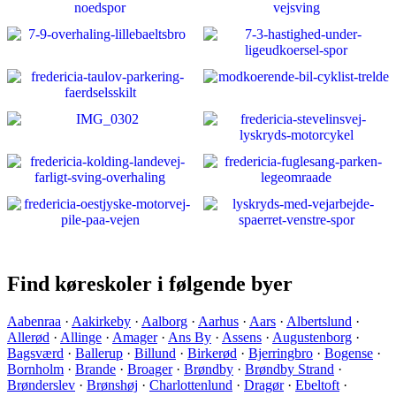
Find køreskoler i følgende byer
Aabenraa
·
Aakirkeby
·
Aalborg
·
Aarhus
·
Aars
·
Albertslund
·
Allerød
·
Allinge
·
Amager
·
Ans By
·
Assens
·
Augustenborg
·
Bagsværd
·
Ballerup
·
Billund
·
Birkerød
·
Bjerringbro
·
Bogense
·
Bornholm
·
Brande
·
Broager
·
Brøndby
·
Brøndby Strand
·
Brønderslev
·
Brønshøj
·
Charlottenlund
·
Dragør
·
Ebeltoft
·