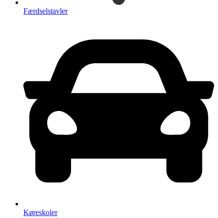
Færdselstavler
Køreskoler