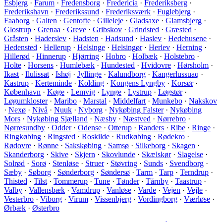
Esbjerg
·
Farum
·
Fredensborg
·
Fredericia
·
Frederiksberg
·
Frederikshavn
·
Frederikssund
·
Frederiksværk
·
Fuglebjerg
·
Faaborg
·
Galten
·
Gentofte
·
Gilleleje
·
Gladsaxe
·
Glamsbjerg
·
Glostrup
·
Grenaa
·
Greve
·
Gribskov
·
Grindsted
·
Græsted
·
Gråsten
·
Haderslev
·
Hadsten
·
Hadsund
·
Haslev
·
Hedehusene
·
Hedensted
·
Hellerup
·
Helsinge
·
Helsingør
·
Herlev
·
Herning
·
Hillerød
·
Hinnerup
·
Hjørring
·
Hobro
·
Holbæk
·
Holstebro
·
Holte
·
Horsens
·
Humlebæk
·
Hundested
·
Hvidovre
·
Hørsholm
·
Ikast
·
Ilulissat
·
Ishøj
·
Jyllinge
·
Kalundborg
·
Kangerlussuaq
·
Kastrup
·
Kerteminde
·
Kolding
·
Kongens Lyngby
·
Korsør
·
København
·
Køge
·
Lemvig
·
Lynge
·
Lystrup
·
Løgstør
·
Løgumkloster
·
Maribo
·
Marstal
·
Middelfart
·
Munkebo
·
Nakskov
·
Nexø
·
Nivå
·
Nuuk
·
Nyborg
·
Nykøbing Falster
·
Nykøbing
Mors
·
Nykøbing Sjælland
·
Næsby
·
Næstved
·
Nørrebro
·
Nørresundby
·
Odder
·
Odense
·
Otterup
·
Randers
·
Ribe
·
Ringe
·
Ringkøbing
·
Ringsted
·
Roskilde
·
Rudkøbing
·
Rødekro
·
Rødovre
·
Rønne
·
Sakskøbing
·
Samsø
·
Silkeborg
·
Skagen
·
Skanderborg
·
Skive
·
Skjern
·
Skovlunde
·
Skælskør
·
Slagelse
·
Solrød
·
Sorø
·
Stenløse
·
Struer
·
Støvring
·
Sunds
·
Svendborg
·
Sæby
·
Søborg
·
Sønderborg
·
Søndersø
·
Tarm
·
Tarp
·
Terndrup
·
Thisted
·
Tilst
·
Tommerup
·
Tune
·
Tønder
·
Tårnby
·
Taastrup
·
Valby
·
Vallensbæk
·
Vamdrup
·
Vanløse
·
Varde
·
Vejen
·
Vejle
·
Vesterbro
·
Viborg
·
Virum
·
Vissenbjerg
·
Vordingborg
·
Værløse
·
Ørbæk
·
Østerbro