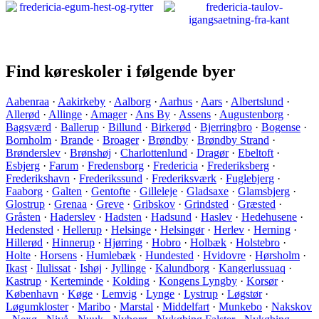
Find køreskoler i følgende byer
Aabenraa
·
Aakirkeby
·
Aalborg
·
Aarhus
·
Aars
·
Albertslund
·
Allerød
·
Allinge
·
Amager
·
Ans By
·
Assens
·
Augustenborg
·
Bagsværd
·
Ballerup
·
Billund
·
Birkerød
·
Bjerringbro
·
Bogense
·
Bornholm
·
Brande
·
Broager
·
Brøndby
·
Brøndby Strand
·
Brønderslev
·
Brønshøj
·
Charlottenlund
·
Dragør
·
Ebeltoft
·
Esbjerg
·
Farum
·
Fredensborg
·
Fredericia
·
Frederiksberg
·
Frederikshavn
·
Frederikssund
·
Frederiksværk
·
Fuglebjerg
·
Faaborg
·
Galten
·
Gentofte
·
Gilleleje
·
Gladsaxe
·
Glamsbjerg
·
Glostrup
·
Grenaa
·
Greve
·
Gribskov
·
Grindsted
·
Græsted
·
Gråsten
·
Haderslev
·
Hadsten
·
Hadsund
·
Haslev
·
Hedehusene
·
Hedensted
·
Hellerup
·
Helsinge
·
Helsingør
·
Herlev
·
Herning
·
Hillerød
·
Hinnerup
·
Hjørring
·
Hobro
·
Holbæk
·
Holstebro
·
Holte
·
Horsens
·
Humlebæk
·
Hundested
·
Hvidovre
·
Hørsholm
·
Ikast
·
Ilulissat
·
Ishøj
·
Jyllinge
·
Kalundborg
·
Kangerlussuaq
·
Kastrup
·
Kerteminde
·
Kolding
·
Kongens Lyngby
·
Korsør
·
København
·
Køge
·
Lemvig
·
Lynge
·
Lystrup
·
Løgstør
·
Løgumkloster
·
Maribo
·
Marstal
·
Middelfart
·
Munkebo
·
Nakskov