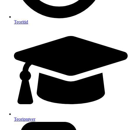
Teoritid
Teoriprøver