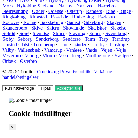
·
Nexø
·
Nivå
·
Nuuk
·
Nyborg
·
Nykøbing Falster
·
Nykøbing
Mors
·
Nykøbing Sjælland
·
Næsby
·
Næstved
·
Nørrebro
·
Nørresundby
·
Odder
·
Odense
·
Otterup
·
Randers
·
Ribe
·
Ringe
·
Ringkøbing
·
Ringsted
·
Roskilde
·
Rudkøbing
·
Rødekro
·
Rødovre
·
Rønne
·
Sakskøbing
·
Samsø
·
Silkeborg
·
Skagen
·
Skanderborg
·
Skive
·
Skjern
·
Skovlunde
·
Skælskør
·
Slagelse
·
Solrød
·
Sorø
·
Stenløse
·
Struer
·
Støvring
·
Sunds
·
Svendborg
·
Sæby
·
Søborg
·
Sønderborg
·
Søndersø
·
Tarm
·
Tarp
·
Terndrup
·
Thisted
·
Tilst
·
Tommerup
·
Tune
·
Tønder
·
Tårnby
·
Taastrup
·
Valby
·
Vallensbæk
·
Vamdrup
·
Vanløse
·
Varde
·
Vejen
·
Vejle
·
Vesterbro
·
Viborg
·
Virum
·
Vissenbjerg
·
Vordingborg
·
Værløse
·
Ørbæk
·
Østerbro
© 2026 Teoritid |
Cookie- og Privatlivspolitik
|
Vilkår og
handelsbetingelser
Kun nødvendige
Tilpas
Accepter alle
Cookie-indstillinger
×