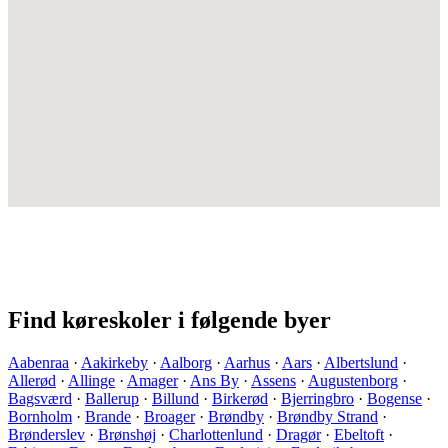
Find køreskoler i følgende byer
Aabenraa
·
Aakirkeby
·
Aalborg
·
Aarhus
·
Aars
·
Albertslund
·
Allerød
·
Allinge
·
Amager
·
Ans By
·
Assens
·
Augustenborg
·
Bagsværd
·
Ballerup
·
Billund
·
Birkerød
·
Bjerringbro
·
Bogense
·
Bornholm
·
Brande
·
Broager
·
Brøndby
·
Brøndby Strand
·
Brønderslev
·
Brønshøj
·
Charlottenlund
·
Dragør
·
Ebeltoft
·