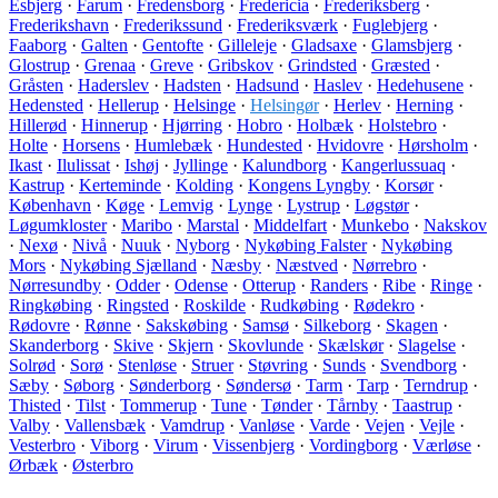
Esbjerg
·
Farum
·
Fredensborg
·
Fredericia
·
Frederiksberg
·
Frederikshavn
·
Frederikssund
·
Frederiksværk
·
Fuglebjerg
·
Faaborg
·
Galten
·
Gentofte
·
Gilleleje
·
Gladsaxe
·
Glamsbjerg
·
Glostrup
·
Grenaa
·
Greve
·
Gribskov
·
Grindsted
·
Græsted
·
Gråsten
·
Haderslev
·
Hadsten
·
Hadsund
·
Haslev
·
Hedehusene
·
Hedensted
·
Hellerup
·
Helsinge
·
Helsingør
·
Herlev
·
Herning
·
Hillerød
·
Hinnerup
·
Hjørring
·
Hobro
·
Holbæk
·
Holstebro
·
Holte
·
Horsens
·
Humlebæk
·
Hundested
·
Hvidovre
·
Hørsholm
·
Ikast
·
Ilulissat
·
Ishøj
·
Jyllinge
·
Kalundborg
·
Kangerlussuaq
·
Kastrup
·
Kerteminde
·
Kolding
·
Kongens Lyngby
·
Korsør
·
København
·
Køge
·
Lemvig
·
Lynge
·
Lystrup
·
Løgstør
·
Løgumkloster
·
Maribo
·
Marstal
·
Middelfart
·
Munkebo
·
Nakskov
·
Nexø
·
Nivå
·
Nuuk
·
Nyborg
·
Nykøbing Falster
·
Nykøbing
Mors
·
Nykøbing Sjælland
·
Næsby
·
Næstved
·
Nørrebro
·
Nørresundby
·
Odder
·
Odense
·
Otterup
·
Randers
·
Ribe
·
Ringe
·
Ringkøbing
·
Ringsted
·
Roskilde
·
Rudkøbing
·
Rødekro
·
Rødovre
·
Rønne
·
Sakskøbing
·
Samsø
·
Silkeborg
·
Skagen
·
Skanderborg
·
Skive
·
Skjern
·
Skovlunde
·
Skælskør
·
Slagelse
·
Solrød
·
Sorø
·
Stenløse
·
Struer
·
Støvring
·
Sunds
·
Svendborg
·
Sæby
·
Søborg
·
Sønderborg
·
Søndersø
·
Tarm
·
Tarp
·
Terndrup
·
Thisted
·
Tilst
·
Tommerup
·
Tune
·
Tønder
·
Tårnby
·
Taastrup
·
Valby
·
Vallensbæk
·
Vamdrup
·
Vanløse
·
Varde
·
Vejen
·
Vejle
·
Vesterbro
·
Viborg
·
Virum
·
Vissenbjerg
·
Vordingborg
·
Værløse
·
Ørbæk
·
Østerbro