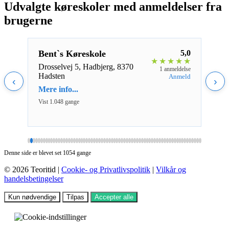
Udvalgte køreskoler med anmeldelser fra
brugerne
4,0
Bent`s Køreskole
5,0
Sko
★
★
★
★
★
★
★
★
Drosselvej 5, Hadbjerg, 8370
Loll
eldelse
1 anmeldelse
Hadsten
Aalb
nmeld
Anmeld
‹
›
Mere info...
Mere 
Vist 1.048 gange
Vist 2
Denne side er blevet set 1054 gange
© 2026 Teoritid |
Cookie- og Privatlivspolitik
|
Vilkår og
handelsbetingelser
Kun nødvendige
Tilpas
Accepter alle