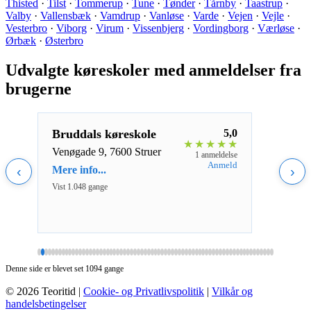
Thisted
·
Tilst
·
Tommerup
·
Tune
·
Tønder
·
Tårnby
·
Taastrup
·
Valby
·
Vallensbæk
·
Vamdrup
·
Vanløse
·
Varde
·
Vejen
·
Vejle
·
Vesterbro
·
Viborg
·
Virum
·
Vissenbjerg
·
Vordingborg
·
Værløse
·
Ørbæk
·
Østerbro
Udvalgte køreskoler med anmeldelser fra
brugerne
4,0
Bruddals køreskole
5,0
Bye
★
★
★
★
★
★
★
★
Venøgade 9, 7600 Struer
Fari
eldelse
1 anmeldelse
Næst
nmeld
Anmeld
‹
Mere info...
›
Mere 
Vist 1.048 gange
Vist 1
Denne side er blevet set 1094 gange
© 2026 Teoritid |
Cookie- og Privatlivspolitik
|
Vilkår og
handelsbetingelser