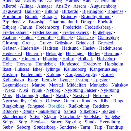
Aabenraa
·
Aakirkeby
·
Aalborg
·
Aarhus
·
Aars
·
Albertslund
·
Allerød
·
Allinge
·
Amager
·
Ans By
·
Assens
·
Augustenborg
·
Bagsværd
·
Ballerup
·
Billund
·
Birkerød
·
Bjerringbro
·
Bogense
·
Bornholm
·
Brande
·
Broager
·
Brøndby
·
Brøndby Strand
·
Brønderslev
·
Brønshøj
·
Charlottenlund
·
Dragør
·
Ebeltoft
·
Esbjerg
·
Farum
·
Fredensborg
·
Fredericia
·
Frederiksberg
·
Frederikshavn
·
Frederikssund
·
Frederiksværk
·
Fuglebjerg
·
Faaborg
·
Galten
·
Gentofte
·
Gilleleje
·
Gladsaxe
·
Glamsbjerg
·
Glostrup
·
Grenaa
·
Greve
·
Gribskov
·
Grindsted
·
Græsted
·
Gråsten
·
Haderslev
·
Hadsten
·
Hadsund
·
Haslev
·
Hedehusene
·
Hedensted
·
Hellerup
·
Helsinge
·
Helsingør
·
Herlev
·
Herning
·
Hillerød
·
Hinnerup
·
Hjørring
·
Hobro
·
Holbæk
·
Holstebro
·
Holte
·
Horsens
·
Humlebæk
·
Hundested
·
Hvidovre
·
Hørsholm
·
Ikast
·
Ilulissat
·
Ishøj
·
Jyllinge
·
Kalundborg
·
Kangerlussuaq
·
Kastrup
·
Kerteminde
·
Kolding
·
Kongens Lyngby
·
Korsør
·
København
·
Køge
·
Lemvig
·
Lynge
·
Lystrup
·
Løgstør
·
Løgumkloster
·
Maribo
·
Marstal
·
Middelfart
·
Munkebo
·
Nakskov
·
Nexø
·
Nivå
·
Nuuk
·
Nyborg
·
Nykøbing Falster
·
Nykøbing
Mors
·
Nykøbing Sjælland
·
Næsby
·
Næstved
·
Nørrebro
·
Nørresundby
·
Odder
·
Odense
·
Otterup
·
Randers
·
Ribe
·
Ringe
·
Ringkøbing
·
Ringsted
·
Roskilde
·
Rudkøbing
·
Rødekro
·
Rødovre
·
Rønne
·
Sakskøbing
·
Samsø
·
Silkeborg
·
Skagen
·
Skanderborg
·
Skive
·
Skjern
·
Skovlunde
·
Skælskør
·
Slagelse
·
Solrød
·
Sorø
·
Stenløse
·
Struer
·
Støvring
·
Sunds
·
Svendborg
·
Sæby
·
Søborg
·
Sønderborg
·
Søndersø
·
Tarm
·
Tarp
·
Terndrup
·