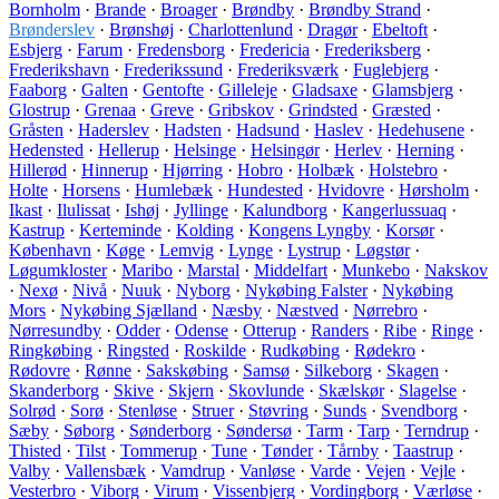
Bornholm
·
Brande
·
Broager
·
Brøndby
·
Brøndby Strand
·
Brønderslev
·
Brønshøj
·
Charlottenlund
·
Dragør
·
Ebeltoft
·
Esbjerg
·
Farum
·
Fredensborg
·
Fredericia
·
Frederiksberg
·
Frederikshavn
·
Frederikssund
·
Frederiksværk
·
Fuglebjerg
·
Faaborg
·
Galten
·
Gentofte
·
Gilleleje
·
Gladsaxe
·
Glamsbjerg
·
Glostrup
·
Grenaa
·
Greve
·
Gribskov
·
Grindsted
·
Græsted
·
Gråsten
·
Haderslev
·
Hadsten
·
Hadsund
·
Haslev
·
Hedehusene
·
Hedensted
·
Hellerup
·
Helsinge
·
Helsingør
·
Herlev
·
Herning
·
Hillerød
·
Hinnerup
·
Hjørring
·
Hobro
·
Holbæk
·
Holstebro
·
Holte
·
Horsens
·
Humlebæk
·
Hundested
·
Hvidovre
·
Hørsholm
·
Ikast
·
Ilulissat
·
Ishøj
·
Jyllinge
·
Kalundborg
·
Kangerlussuaq
·
Kastrup
·
Kerteminde
·
Kolding
·
Kongens Lyngby
·
Korsør
·
København
·
Køge
·
Lemvig
·
Lynge
·
Lystrup
·
Løgstør
·
Løgumkloster
·
Maribo
·
Marstal
·
Middelfart
·
Munkebo
·
Nakskov
·
Nexø
·
Nivå
·
Nuuk
·
Nyborg
·
Nykøbing Falster
·
Nykøbing
Mors
·
Nykøbing Sjælland
·
Næsby
·
Næstved
·
Nørrebro
·
Nørresundby
·
Odder
·
Odense
·
Otterup
·
Randers
·
Ribe
·
Ringe
·
Ringkøbing
·
Ringsted
·
Roskilde
·
Rudkøbing
·
Rødekro
·
Rødovre
·
Rønne
·
Sakskøbing
·
Samsø
·
Silkeborg
·
Skagen
·
Skanderborg
·
Skive
·
Skjern
·
Skovlunde
·
Skælskør
·
Slagelse
·
Solrød
·
Sorø
·
Stenløse
·
Struer
·
Støvring
·
Sunds
·
Svendborg
·
Sæby
·
Søborg
·
Sønderborg
·
Søndersø
·
Tarm
·
Tarp
·
Terndrup
·
Thisted
·
Tilst
·
Tommerup
·
Tune
·
Tønder
·
Tårnby
·
Taastrup
·
Valby
·
Vallensbæk
·
Vamdrup
·
Vanløse
·
Varde
·
Vejen
·
Vejle
·
Vesterbro
·
Viborg
·
Virum
·
Vissenbjerg
·
Vordingborg
·
Værløse
·