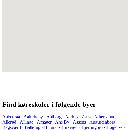
Find køreskoler i følgende byer
Aabenraa
·
Aakirkeby
·
Aalborg
·
Aarhus
·
Aars
·
Albertslund
·
Allerød
·
Allinge
·
Amager
·
Ans By
·
Assens
·
Augustenborg
·
Bagsværd
·
Ballerup
·
Billund
·
Birkerød
·
Bjerringbro
·
Bogense
·