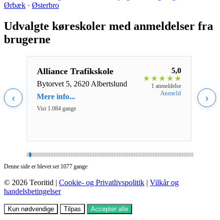
Ørbæk
·
Østerbro
Udvalgte køreskoler med anmeldelser fra
brugerne
4,5
Alliance Trafikskole
5,0
Bye
★
★
★
★
★
★
★
★
Bytorvet 5, 2620 Albertslund
Fari
ldelser
1 anmeldelse
Næst
nmeld
Anmeld
‹
Mere info...
›
Mere 
Vist 1.084 gange
Vist 1
Denne side er blevet set 1077 gange
© 2026 Teoritid |
Cookie- og Privatlivspolitik
|
Vilkår og
handelsbetingelser
Kun nødvendige
Tilpas
Accepter alle