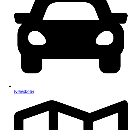
Køreskoler