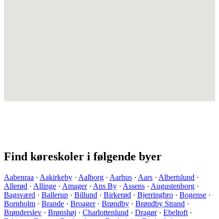
Find køreskoler i følgende byer
Aabenraa
·
Aakirkeby
·
Aalborg
·
Aarhus
·
Aars
·
Albertslund
·
Allerød
·
Allinge
·
Amager
·
Ans By
·
Assens
·
Augustenborg
·
Bagsværd
·
Ballerup
·
Billund
·
Birkerød
·
Bjerringbro
·
Bogense
·
Bornholm
·
Brande
·
Broager
·
Brøndby
·
Brøndby Strand
·
Brønderslev
·
Brønshøj
·
Charlottenlund
·
Dragør
·
Ebeltoft
·