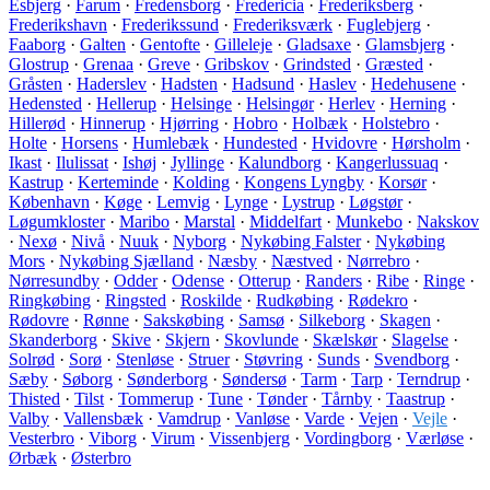
Esbjerg
·
Farum
·
Fredensborg
·
Fredericia
·
Frederiksberg
·
Frederikshavn
·
Frederikssund
·
Frederiksværk
·
Fuglebjerg
·
Faaborg
·
Galten
·
Gentofte
·
Gilleleje
·
Gladsaxe
·
Glamsbjerg
·
Glostrup
·
Grenaa
·
Greve
·
Gribskov
·
Grindsted
·
Græsted
·
Gråsten
·
Haderslev
·
Hadsten
·
Hadsund
·
Haslev
·
Hedehusene
·
Hedensted
·
Hellerup
·
Helsinge
·
Helsingør
·
Herlev
·
Herning
·
Hillerød
·
Hinnerup
·
Hjørring
·
Hobro
·
Holbæk
·
Holstebro
·
Holte
·
Horsens
·
Humlebæk
·
Hundested
·
Hvidovre
·
Hørsholm
·
Ikast
·
Ilulissat
·
Ishøj
·
Jyllinge
·
Kalundborg
·
Kangerlussuaq
·
Kastrup
·
Kerteminde
·
Kolding
·
Kongens Lyngby
·
Korsør
·
København
·
Køge
·
Lemvig
·
Lynge
·
Lystrup
·
Løgstør
·
Løgumkloster
·
Maribo
·
Marstal
·
Middelfart
·
Munkebo
·
Nakskov
·
Nexø
·
Nivå
·
Nuuk
·
Nyborg
·
Nykøbing Falster
·
Nykøbing
Mors
·
Nykøbing Sjælland
·
Næsby
·
Næstved
·
Nørrebro
·
Nørresundby
·
Odder
·
Odense
·
Otterup
·
Randers
·
Ribe
·
Ringe
·
Ringkøbing
·
Ringsted
·
Roskilde
·
Rudkøbing
·
Rødekro
·
Rødovre
·
Rønne
·
Sakskøbing
·
Samsø
·
Silkeborg
·
Skagen
·
Skanderborg
·
Skive
·
Skjern
·
Skovlunde
·
Skælskør
·
Slagelse
·
Solrød
·
Sorø
·
Stenløse
·
Struer
·
Støvring
·
Sunds
·
Svendborg
·
Sæby
·
Søborg
·
Sønderborg
·
Søndersø
·
Tarm
·
Tarp
·
Terndrup
·
Thisted
·
Tilst
·
Tommerup
·
Tune
·
Tønder
·
Tårnby
·
Taastrup
·
Valby
·
Vallensbæk
·
Vamdrup
·
Vanløse
·
Varde
·
Vejen
·
Vejle
·
Vesterbro
·
Viborg
·
Virum
·
Vissenbjerg
·
Vordingborg
·
Værløse
·
Ørbæk
·
Østerbro