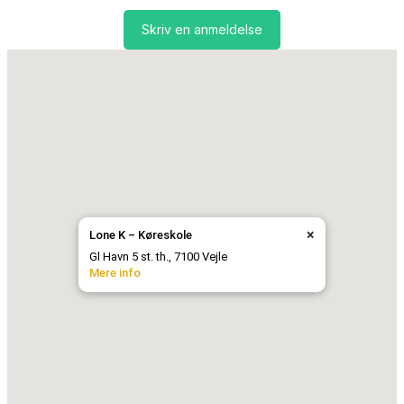
Skriv en anmeldelse
×
Lone K – Køreskole
Gl Havn 5 st. th., 7100 Vejle
Mere info