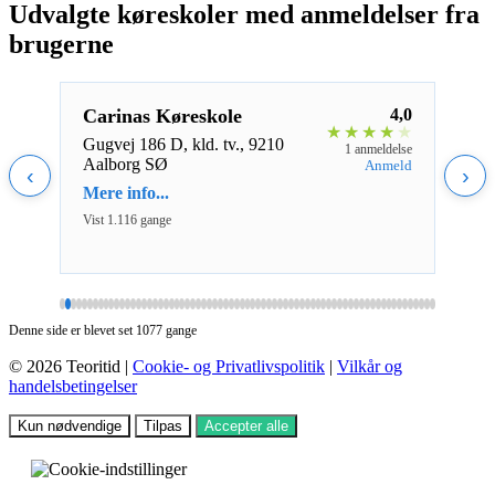
Udvalgte køreskoler med anmeldelser fra
brugerne
5,0
Carinas Køreskole
4,0
Jysk
★
★
★
★
★
★
★
★
S
Gugvej 186 D, kld. tv., 9210
eldelse
1 anmeldelse
Aalborg SØ
nmeld
Anmeld
Loll
‹
›
Aalb
Mere info...
Mere 
Vist 1.116 gange
Vist 1
Denne side er blevet set 1077 gange
© 2026 Teoritid |
Cookie- og Privatlivspolitik
|
Vilkår og
handelsbetingelser
Kun nødvendige
Tilpas
Accepter alle