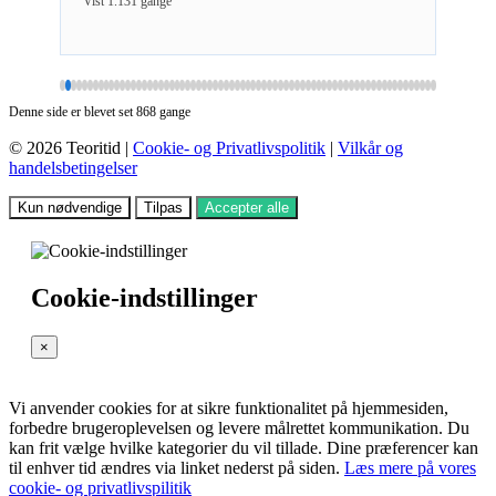
Vist 1.131 gange
Vist 1
Denne side er blevet set 868 gange
© 2026 Teoritid |
Cookie- og Privatlivspolitik
|
Vilkår og
handelsbetingelser
Kun nødvendige
Tilpas
Accepter alle
Cookie-indstillinger
×
Vi anvender cookies for at sikre funktionalitet på hjemmesiden,
forbedre brugeroplevelsen og levere målrettet kommunikation. Du
kan frit vælge hvilke kategorier du vil tillade. Dine præferencer kan
til enhver tid ændres via linket nederst på siden.
Læs mere på vores
cookie- og privatlivspilitik