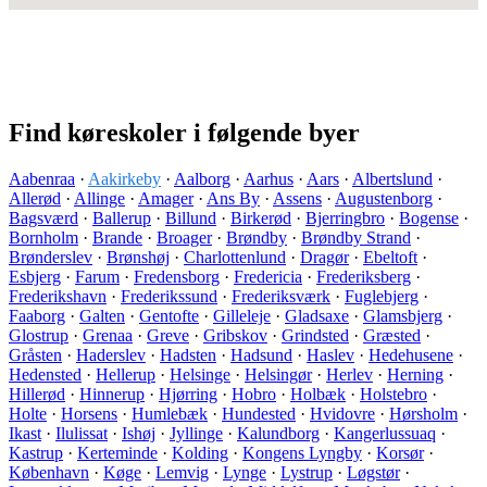
Find køreskoler i følgende byer
Aabenraa
·
Aakirkeby
·
Aalborg
·
Aarhus
·
Aars
·
Albertslund
·
Allerød
·
Allinge
·
Amager
·
Ans By
·
Assens
·
Augustenborg
·
Bagsværd
·
Ballerup
·
Billund
·
Birkerød
·
Bjerringbro
·
Bogense
·
Bornholm
·
Brande
·
Broager
·
Brøndby
·
Brøndby Strand
·
Brønderslev
·
Brønshøj
·
Charlottenlund
·
Dragør
·
Ebeltoft
·
Esbjerg
·
Farum
·
Fredensborg
·
Fredericia
·
Frederiksberg
·
Frederikshavn
·
Frederikssund
·
Frederiksværk
·
Fuglebjerg
·
Faaborg
·
Galten
·
Gentofte
·
Gilleleje
·
Gladsaxe
·
Glamsbjerg
·
Glostrup
·
Grenaa
·
Greve
·
Gribskov
·
Grindsted
·
Græsted
·
Gråsten
·
Haderslev
·
Hadsten
·
Hadsund
·
Haslev
·
Hedehusene
·
Hedensted
·
Hellerup
·
Helsinge
·
Helsingør
·
Herlev
·
Herning
·
Hillerød
·
Hinnerup
·
Hjørring
·
Hobro
·
Holbæk
·
Holstebro
·
Holte
·
Horsens
·
Humlebæk
·
Hundested
·
Hvidovre
·
Hørsholm
·
Ikast
·
Ilulissat
·
Ishøj
·
Jyllinge
·
Kalundborg
·
Kangerlussuaq
·
Kastrup
·
Kerteminde
·
Kolding
·
Kongens Lyngby
·
Korsør
·
København
·
Køge
·
Lemvig
·
Lynge
·
Lystrup
·
Løgstør
·