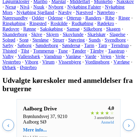
Løgumkloster
·
Maribo
·
Marstal
·
Middelfart
·
Munkebo
·
Nakskov
·
Nexø
·
Nivå
·
Nuuk
·
Nyborg
·
Nykøbing Falster
·
Nykøbing
Mors
·
Nykøbing Sjælland
·
Næsby
·
Næstved
·
Nørrebro
·
Nørresundby
·
Odder
·
Odense
·
Otterup
·
Randers
·
Ribe
·
Ringe
·
Ringkøbing
·
Ringsted
·
Roskilde
·
Rudkøbing
·
Rødekro
·
Rødovre
·
Rønne
·
Sakskøbing
·
Samsø
·
Silkeborg
·
Skagen
·
Skanderborg
·
Skive
·
Skjern
·
Skovlunde
·
Skælskør
·
Slagelse
·
Solrød
·
Sorø
·
Stenløse
·
Struer
·
Støvring
·
Sunds
·
Svendborg
·
Sæby
·
Søborg
·
Sønderborg
·
Søndersø
·
Tarm
·
Tarp
·
Terndrup
·
Thisted
·
Tilst
·
Tommerup
·
Tune
·
Tønder
·
Tårnby
·
Taastrup
·
Valby
·
Vallensbæk
·
Vamdrup
·
Vanløse
·
Varde
·
Vejen
·
Vejle
·
Vesterbro
·
Viborg
·
Virum
·
Vissenbjerg
·
Vordingborg
·
Værløse
·
Ørbæk
·
Østerbro
Udvalgte køreskoler med anmeldelser fra
brugerne
5,0
Aalborg Drive
4,0
Kom
★
★
★
★
★
★
★
★
Brønlundsvej 37, 9210
Bred
eldelse
3 anmeldelser
Aalborg SØ
Hade
nmeld
Anmeld
‹
›
Mere info...
Mere 