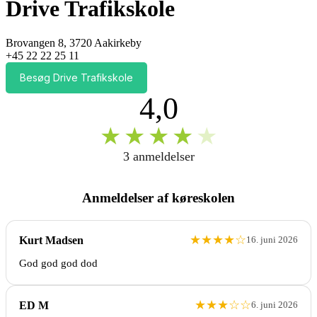
Drive Trafikskole
Brovangen 8, 3720 Aakirkeby
+45 22 22 25 11
Besøg Drive Trafikskole
4,0
★
★
★
★
★
3 anmeldelser
Anmeldelser af køreskolen
★
★
★
★
☆
Kurt Madsen
16. juni 2026
God god god dod
★
★
★
☆
☆
ED M
6. juni 2026