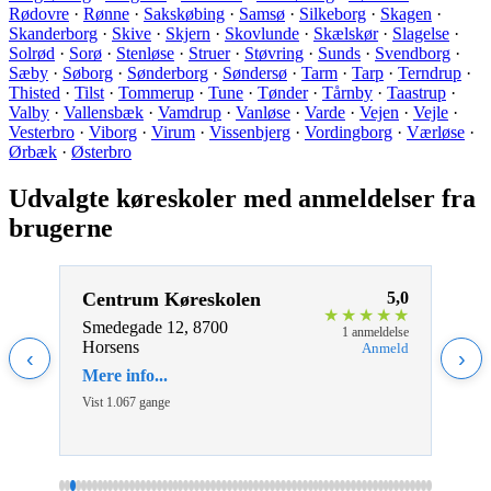
Rødovre
·
Rønne
·
Sakskøbing
·
Samsø
·
Silkeborg
·
Skagen
·
Skanderborg
·
Skive
·
Skjern
·
Skovlunde
·
Skælskør
·
Slagelse
·
Solrød
·
Sorø
·
Stenløse
·
Struer
·
Støvring
·
Sunds
·
Svendborg
·
Sæby
·
Søborg
·
Sønderborg
·
Søndersø
·
Tarm
·
Tarp
·
Terndrup
·
Thisted
·
Tilst
·
Tommerup
·
Tune
·
Tønder
·
Tårnby
·
Taastrup
·
Valby
·
Vallensbæk
·
Vamdrup
·
Vanløse
·
Varde
·
Vejen
·
Vejle
·
Vesterbro
·
Viborg
·
Virum
·
Vissenbjerg
·
Vordingborg
·
Værløse
·
Ørbæk
·
Østerbro
Udvalgte køreskoler med anmeldelser fra
brugerne
5,0
Centrum Køreskolen
5,0
Aab
★
★
★
★
★
★
★
★
ApS
Smedegade 12, 8700
eldelse
1 anmeldelse
Horsens
nmeld
Anmeld
Gasv
‹
›
Aabe
Mere info...
Mere 
Vist 1.067 gange
Vist 1