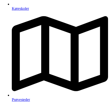
Køreskoler
Prøvesteder