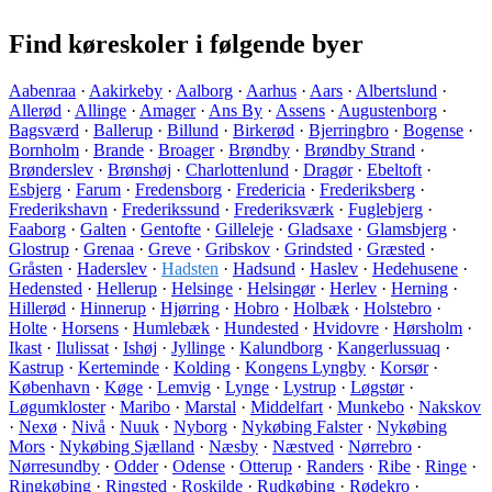
Find køreskoler i følgende byer
Aabenraa
·
Aakirkeby
·
Aalborg
·
Aarhus
·
Aars
·
Albertslund
·
Allerød
·
Allinge
·
Amager
·
Ans By
·
Assens
·
Augustenborg
·
Bagsværd
·
Ballerup
·
Billund
·
Birkerød
·
Bjerringbro
·
Bogense
·
Bornholm
·
Brande
·
Broager
·
Brøndby
·
Brøndby Strand
·
Brønderslev
·
Brønshøj
·
Charlottenlund
·
Dragør
·
Ebeltoft
·
Esbjerg
·
Farum
·
Fredensborg
·
Fredericia
·
Frederiksberg
·
Frederikshavn
·
Frederikssund
·
Frederiksværk
·
Fuglebjerg
·
Faaborg
·
Galten
·
Gentofte
·
Gilleleje
·
Gladsaxe
·
Glamsbjerg
·
Glostrup
·
Grenaa
·
Greve
·
Gribskov
·
Grindsted
·
Græsted
·
Gråsten
·
Haderslev
·
Hadsten
·
Hadsund
·
Haslev
·
Hedehusene
·
Hedensted
·
Hellerup
·
Helsinge
·
Helsingør
·
Herlev
·
Herning
·
Hillerød
·
Hinnerup
·
Hjørring
·
Hobro
·
Holbæk
·
Holstebro
·
Holte
·
Horsens
·
Humlebæk
·
Hundested
·
Hvidovre
·
Hørsholm
·
Ikast
·
Ilulissat
·
Ishøj
·
Jyllinge
·
Kalundborg
·
Kangerlussuaq
·
Kastrup
·
Kerteminde
·
Kolding
·
Kongens Lyngby
·
Korsør
·
København
·
Køge
·
Lemvig
·
Lynge
·
Lystrup
·
Løgstør
·
Løgumkloster
·
Maribo
·
Marstal
·
Middelfart
·
Munkebo
·
Nakskov
·
Nexø
·
Nivå
·
Nuuk
·
Nyborg
·
Nykøbing Falster
·
Nykøbing
Mors
·
Nykøbing Sjælland
·
Næsby
·
Næstved
·
Nørrebro
·
Nørresundby
·
Odder
·
Odense
·
Otterup
·
Randers
·
Ribe
·
Ringe
·
Ringkøbing
·
Ringsted
·
Roskilde
·
Rudkøbing
·
Rødekro
·