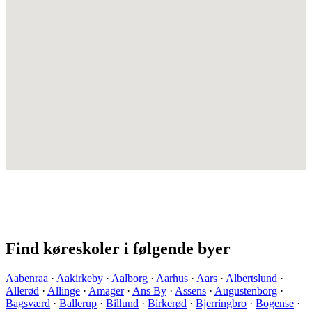
Find køreskoler i følgende byer
Aabenraa
·
Aakirkeby
·
Aalborg
·
Aarhus
·
Aars
·
Albertslund
·
Allerød
·
Allinge
·
Amager
·
Ans By
·
Assens
·
Augustenborg
·
Bagsværd
·
Ballerup
·
Billund
·
Birkerød
·
Bjerringbro
·
Bogense
·