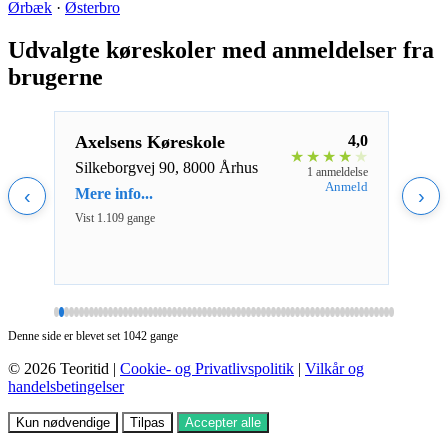
Ørbæk
·
Østerbro
Udvalgte køreskoler med anmeldelser fra
brugerne
4,0
Axelsens Køreskole
4,0
Dri
★
★
★
★
★
★
Silkeborgvej 90, 8000 Århus
Fred
lse
1 anmeldelse
C
ld
Anmeld
‹
Mere info...
›
Mere 
Vist 1.109 gange
Vist 1
Denne side er blevet set 1042 gange
© 2026 Teoritid |
Cookie- og Privatlivspolitik
|
Vilkår og
handelsbetingelser
Kun nødvendige
Tilpas
Accepter alle