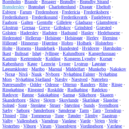
Bornholm
·
Brande
·
Broager
·
Brøndby
·
Brøndby Strand
·
Brønderslev
·
Brønshøj
·
Charlottenlund
·
Dragør
·
Ebeltoft
·
Esbjerg
·
Farum
·
Fredensborg
·
Fredericia
·
Frederiksberg
·
Frederikshavn
·
Frederikssund
·
Frederiksværk
·
Fuglebjerg
·
Faaborg
·
Galten
·
Gentofte
·
Gilleleje
·
Gladsaxe
·
Glamsbjerg
·
Glostrup
·
Grenaa
·
Greve
·
Gribskov
·
Grindsted
·
Græsted
·
Gråsten
·
Haderslev
·
Hadsten
·
Hadsund
·
Haslev
·
Hedehusene
·
Hedensted
·
Hellerup
·
Helsinge
·
Helsingør
·
Herlev
·
Herning
·
Hillerød
·
Hinnerup
·
Hjørring
·
Hobro
·
Holbæk
·
Holstebro
·
Holte
·
Horsens
·
Humlebæk
·
Hundested
·
Hvidovre
·
Hørsholm
·
Ikast
·
Ilulissat
·
Ishøj
·
Jyllinge
·
Kalundborg
·
Kangerlussuaq
·
Kastrup
·
Kerteminde
·
Kolding
·
Kongens Lyngby
·
Korsør
·
København
·
Køge
·
Lemvig
·
Lynge
·
Lystrup
·
Løgstør
·
Løgumkloster
·
Maribo
·
Marstal
·
Middelfart
·
Munkebo
·
Nakskov
·
Nexø
·
Nivå
·
Nuuk
·
Nyborg
·
Nykøbing Falster
·
Nykøbing
Mors
·
Nykøbing Sjælland
·
Næsby
·
Næstved
·
Nørrebro
·
Nørresundby
·
Odder
·
Odense
·
Otterup
·
Randers
·
Ribe
·
Ringe
·
Ringkøbing
·
Ringsted
·
Roskilde
·
Rudkøbing
·
Rødekro
·
Rødovre
·
Rønne
·
Sakskøbing
·
Samsø
·
Silkeborg
·
Skagen
·
Skanderborg
·
Skive
·
Skjern
·
Skovlunde
·
Skælskør
·
Slagelse
·
Solrød
·
Sorø
·
Stenløse
·
Struer
·
Støvring
·
Sunds
·
Svendborg
·
Sæby
·
Søborg
·
Sønderborg
·
Søndersø
·
Tarm
·
Tarp
·
Terndrup
·
Thisted
·
Tilst
·
Tommerup
·
Tune
·
Tønder
·
Tårnby
·
Taastrup
·
Valby
·
Vallensbæk
·
Vamdrup
·
Vanløse
·
Varde
·
Vejen
·
Vejle
·
Vesterbro
·
Viborg
·
Virum
·
Vissenbjerg
·
Vordingborg
·
Værløse
·