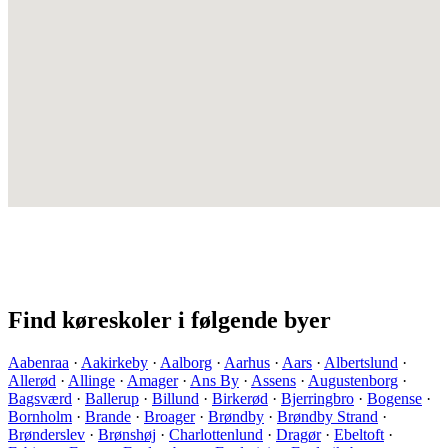
Find køreskoler i følgende byer
Aabenraa
·
Aakirkeby
·
Aalborg
·
Aarhus
·
Aars
·
Albertslund
·
Allerød
·
Allinge
·
Amager
·
Ans By
·
Assens
·
Augustenborg
·
Bagsværd
·
Ballerup
·
Billund
·
Birkerød
·
Bjerringbro
·
Bogense
·
Bornholm
·
Brande
·
Broager
·
Brøndby
·
Brøndby Strand
·
Brønderslev
·
Brønshøj
·
Charlottenlund
·
Dragør
·
Ebeltoft
·