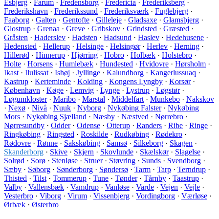
Esbjerg
·
Farum
·
Fredensborg
·
Fredericia
·
Frederiksberg
·
Frederikshavn
·
Frederikssund
·
Frederiksværk
·
Fuglebjerg
·
Faaborg
·
Galten
·
Gentofte
·
Gilleleje
·
Gladsaxe
·
Glamsbjerg
·
Glostrup
·
Grenaa
·
Greve
·
Gribskov
·
Grindsted
·
Græsted
·
Gråsten
·
Haderslev
·
Hadsten
·
Hadsund
·
Haslev
·
Hedehusene
·
Hedensted
·
Hellerup
·
Helsinge
·
Helsingør
·
Herlev
·
Herning
·
Hillerød
·
Hinnerup
·
Hjørring
·
Hobro
·
Holbæk
·
Holstebro
·
Holte
·
Horsens
·
Humlebæk
·
Hundested
·
Hvidovre
·
Hørsholm
·
Ikast
·
Ilulissat
·
Ishøj
·
Jyllinge
·
Kalundborg
·
Kangerlussuaq
·
Kastrup
·
Kerteminde
·
Kolding
·
Kongens Lyngby
·
Korsør
·
København
·
Køge
·
Lemvig
·
Lynge
·
Lystrup
·
Løgstør
·
Løgumkloster
·
Maribo
·
Marstal
·
Middelfart
·
Munkebo
·
Nakskov
·
Nexø
·
Nivå
·
Nuuk
·
Nyborg
·
Nykøbing Falster
·
Nykøbing
Mors
·
Nykøbing Sjælland
·
Næsby
·
Næstved
·
Nørrebro
·
Nørresundby
·
Odder
·
Odense
·
Otterup
·
Randers
·
Ribe
·
Ringe
·
Ringkøbing
·
Ringsted
·
Roskilde
·
Rudkøbing
·
Rødekro
·
Rødovre
·
Rønne
·
Sakskøbing
·
Samsø
·
Silkeborg
·
Skagen
·
Skanderborg
·
Skive
·
Skjern
·
Skovlunde
·
Skælskør
·
Slagelse
·
Solrød
·
Sorø
·
Stenløse
·
Struer
·
Støvring
·
Sunds
·
Svendborg
·
Sæby
·
Søborg
·
Sønderborg
·
Søndersø
·
Tarm
·
Tarp
·
Terndrup
·
Thisted
·
Tilst
·
Tommerup
·
Tune
·
Tønder
·
Tårnby
·
Taastrup
·
Valby
·
Vallensbæk
·
Vamdrup
·
Vanløse
·
Varde
·
Vejen
·
Vejle
·
Vesterbro
·
Viborg
·
Virum
·
Vissenbjerg
·
Vordingborg
·
Værløse
·
Ørbæk
·
Østerbro