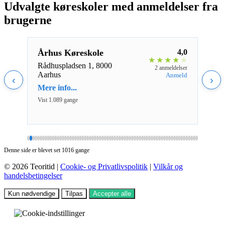
Udvalgte køreskoler med anmeldelser fra
brugerne
5,0
Århus Køreskole
4,0
Cen
★
★
★
★
★
★
★
★
Rådhuspladsen 1, 8000
Smed
eldelse
2 anmeldelser
Aarhus
Hors
nmeld
Anmeld
‹
›
Mere info...
Mere 
Vist 1.089 gange
Vist 1
Denne side er blevet set 1016 gange
© 2026 Teoritid |
Cookie- og Privatlivspolitik
|
Vilkår og
handelsbetingelser
Kun nødvendige
Tilpas
Accepter alle