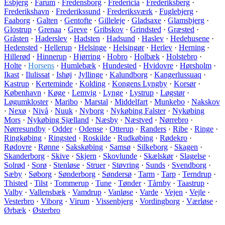
Esbjerg
·
Farum
·
Fredensborg
·
Fredericia
·
Frederiksberg
·
Frederikshavn
·
Frederikssund
·
Frederiksværk
·
Fuglebjerg
·
Faaborg
·
Galten
·
Gentofte
·
Gilleleje
·
Gladsaxe
·
Glamsbjerg
·
Glostrup
·
Grenaa
·
Greve
·
Gribskov
·
Grindsted
·
Græsted
·
Gråsten
·
Haderslev
·
Hadsten
·
Hadsund
·
Haslev
·
Hedehusene
·
Hedensted
·
Hellerup
·
Helsinge
·
Helsingør
·
Herlev
·
Herning
·
Hillerød
·
Hinnerup
·
Hjørring
·
Hobro
·
Holbæk
·
Holstebro
·
Holte
·
Horsens
·
Humlebæk
·
Hundested
·
Hvidovre
·
Hørsholm
·
Ikast
·
Ilulissat
·
Ishøj
·
Jyllinge
·
Kalundborg
·
Kangerlussuaq
·
Kastrup
·
Kerteminde
·
Kolding
·
Kongens Lyngby
·
Korsør
·
København
·
Køge
·
Lemvig
·
Lynge
·
Lystrup
·
Løgstør
·
Løgumkloster
·
Maribo
·
Marstal
·
Middelfart
·
Munkebo
·
Nakskov
·
Nexø
·
Nivå
·
Nuuk
·
Nyborg
·
Nykøbing Falster
·
Nykøbing
Mors
·
Nykøbing Sjælland
·
Næsby
·
Næstved
·
Nørrebro
·
Nørresundby
·
Odder
·
Odense
·
Otterup
·
Randers
·
Ribe
·
Ringe
·
Ringkøbing
·
Ringsted
·
Roskilde
·
Rudkøbing
·
Rødekro
·
Rødovre
·
Rønne
·
Sakskøbing
·
Samsø
·
Silkeborg
·
Skagen
·
Skanderborg
·
Skive
·
Skjern
·
Skovlunde
·
Skælskør
·
Slagelse
·
Solrød
·
Sorø
·
Stenløse
·
Struer
·
Støvring
·
Sunds
·
Svendborg
·
Sæby
·
Søborg
·
Sønderborg
·
Søndersø
·
Tarm
·
Tarp
·
Terndrup
·
Thisted
·
Tilst
·
Tommerup
·
Tune
·
Tønder
·
Tårnby
·
Taastrup
·
Valby
·
Vallensbæk
·
Vamdrup
·
Vanløse
·
Varde
·
Vejen
·
Vejle
·
Vesterbro
·
Viborg
·
Virum
·
Vissenbjerg
·
Vordingborg
·
Værløse
·
Ørbæk
·
Østerbro