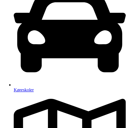
Køreskoler