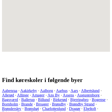
Find køreskoler i følgende byer
Aabenraa
·
Aakirkeby
·
Aalborg
·
Aarhus
·
Aars
·
Albertslund
·
Allerød
·
Allinge
·
Amager
·
Ans By
·
Assens
·
Augustenborg
·
Bagsværd
·
Ballerup
·
Billund
·
Birkerød
·
Bjerringbro
·
Bogense
·
Bornholm
·
Brande
·
Broager
·
Brøndby
·
Brøndby Strand
·
Brønderslev
·
Brønshøj
·
Charlottenlund
·
Dragør
·
Ebeltoft
·