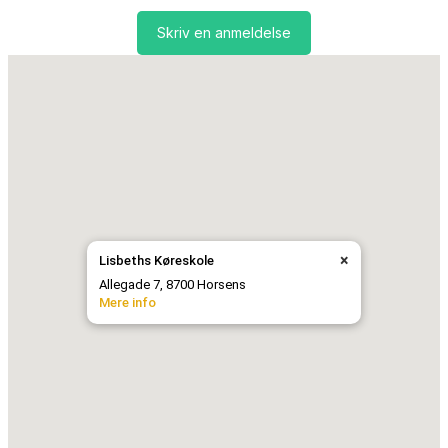
Skriv en anmeldelse
×
Lisbeths Køreskole
Allegade 7, 8700 Horsens
Mere info