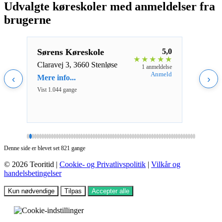
Udvalgte køreskoler med anmeldelser fra
brugerne
5,0
Sørens Køreskole
5,0
Cen
★
★
★
★
★
★
★
★
Claravej 3, 3660 Stenløse
Smed
eldelse
1 anmeldelse
Hors
nmeld
Anmeld
‹
Mere info...
›
Mere 
Vist 1.044 gange
Vist 1
Denne side er blevet set 821 gange
© 2026 Teoritid |
Cookie- og Privatlivspolitik
|
Vilkår og
handelsbetingelser
Kun nødvendige
Tilpas
Accepter alle