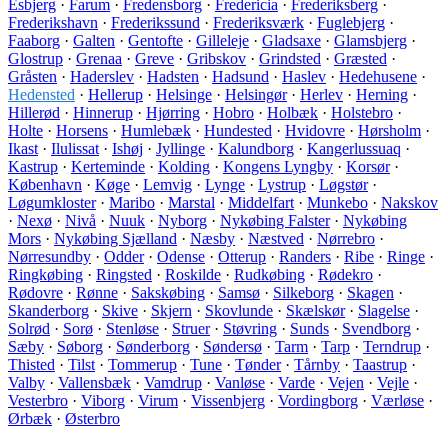
Esbjerg
·
Farum
·
Fredensborg
·
Fredericia
·
Frederiksberg
·
Frederikshavn
·
Frederikssund
·
Frederiksværk
·
Fuglebjerg
·
Faaborg
·
Galten
·
Gentofte
·
Gilleleje
·
Gladsaxe
·
Glamsbjerg
·
Glostrup
·
Grenaa
·
Greve
·
Gribskov
·
Grindsted
·
Græsted
·
Gråsten
·
Haderslev
·
Hadsten
·
Hadsund
·
Haslev
·
Hedehusene
·
Hedensted
·
Hellerup
·
Helsinge
·
Helsingør
·
Herlev
·
Herning
·
Hillerød
·
Hinnerup
·
Hjørring
·
Hobro
·
Holbæk
·
Holstebro
·
Holte
·
Horsens
·
Humlebæk
·
Hundested
·
Hvidovre
·
Hørsholm
·
Ikast
·
Ilulissat
·
Ishøj
·
Jyllinge
·
Kalundborg
·
Kangerlussuaq
·
Kastrup
·
Kerteminde
·
Kolding
·
Kongens Lyngby
·
Korsør
·
København
·
Køge
·
Lemvig
·
Lynge
·
Lystrup
·
Løgstør
·
Løgumkloster
·
Maribo
·
Marstal
·
Middelfart
·
Munkebo
·
Nakskov
·
Nexø
·
Nivå
·
Nuuk
·
Nyborg
·
Nykøbing Falster
·
Nykøbing
Mors
·
Nykøbing Sjælland
·
Næsby
·
Næstved
·
Nørrebro
·
Nørresundby
·
Odder
·
Odense
·
Otterup
·
Randers
·
Ribe
·
Ringe
·
Ringkøbing
·
Ringsted
·
Roskilde
·
Rudkøbing
·
Rødekro
·
Rødovre
·
Rønne
·
Sakskøbing
·
Samsø
·
Silkeborg
·
Skagen
·
Skanderborg
·
Skive
·
Skjern
·
Skovlunde
·
Skælskør
·
Slagelse
·
Solrød
·
Sorø
·
Stenløse
·
Struer
·
Støvring
·
Sunds
·
Svendborg
·
Sæby
·
Søborg
·
Sønderborg
·
Søndersø
·
Tarm
·
Tarp
·
Terndrup
·
Thisted
·
Tilst
·
Tommerup
·
Tune
·
Tønder
·
Tårnby
·
Taastrup
·
Valby
·
Vallensbæk
·
Vamdrup
·
Vanløse
·
Varde
·
Vejen
·
Vejle
·
Vesterbro
·
Viborg
·
Virum
·
Vissenbjerg
·
Vordingborg
·
Værløse
·
Ørbæk
·
Østerbro