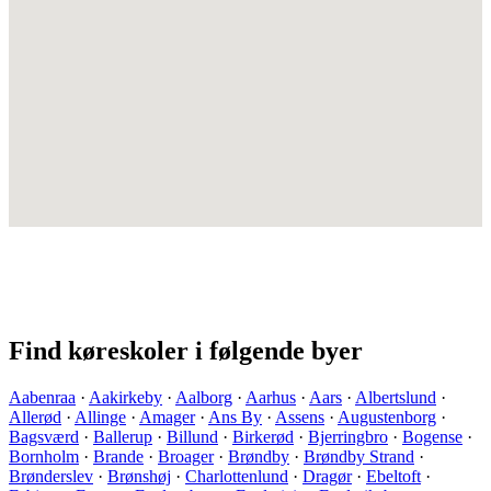
Find køreskoler i følgende byer
Aabenraa
·
Aakirkeby
·
Aalborg
·
Aarhus
·
Aars
·
Albertslund
·
Allerød
·
Allinge
·
Amager
·
Ans By
·
Assens
·
Augustenborg
·
Bagsværd
·
Ballerup
·
Billund
·
Birkerød
·
Bjerringbro
·
Bogense
·
Bornholm
·
Brande
·
Broager
·
Brøndby
·
Brøndby Strand
·
Brønderslev
·
Brønshøj
·
Charlottenlund
·
Dragør
·
Ebeltoft
·