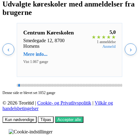
Udvalgte køreskoler med anmeldelser fra
brugerne
0
Centrum Køreskolen
5,0
Dri
★
★
★
★
★
★
Smedegade 12, 8700
Skan
e
1 anmeldelse
Horsens
Aarh
d
Anmeld
‹
›
Mere info...
Mere 
Vist 1.067 gange
Vist 1
Denne side er blevet set 1052 gange
© 2026 Teoritid |
Cookie- og Privatlivspolitik
|
Vilkår og
handelsbetingelser
Kun nødvendige
Tilpas
Accepter alle