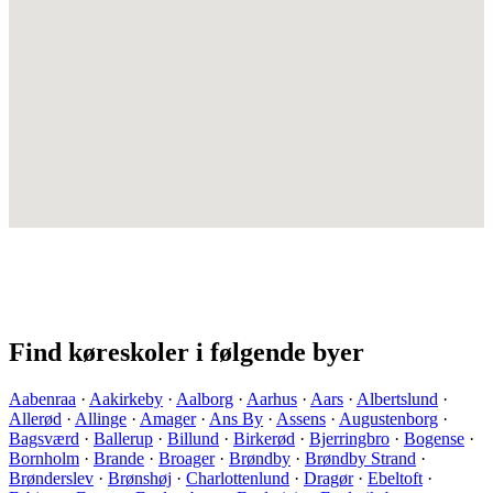
Find køreskoler i følgende byer
Aabenraa
·
Aakirkeby
·
Aalborg
·
Aarhus
·
Aars
·
Albertslund
·
Allerød
·
Allinge
·
Amager
·
Ans By
·
Assens
·
Augustenborg
·
Bagsværd
·
Ballerup
·
Billund
·
Birkerød
·
Bjerringbro
·
Bogense
·
Bornholm
·
Brande
·
Broager
·
Brøndby
·
Brøndby Strand
·
Brønderslev
·
Brønshøj
·
Charlottenlund
·
Dragør
·
Ebeltoft
·