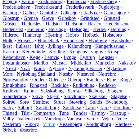
Esbjerg
·
Farum
·
Fredensborg
·
Fredericia
·
Frederiksberg
·
Frederikshavn
·
Frederikssund
·
Frederiksværk
·
Fuglebjerg
·
Faaborg
·
Galten
·
Gentofte
·
Gilleleje
·
Gladsaxe
·
Glamsbjerg
·
Glostrup
·
Grenaa
·
Greve
·
Gribskov
·
Grindsted
·
Græsted
·
Gråsten
·
Haderslev
·
Hadsten
·
Hadsund
·
Haslev
·
Hedehusene
·
Hedensted
·
Hellerup
·
Helsinge
·
Helsingør
·
Herlev
·
Herning
·
Hillerød
·
Hinnerup
·
Hjørring
·
Hobro
·
Holbæk
·
Holstebro
·
Holte
·
Horsens
·
Humlebæk
·
Hundested
·
Hvidovre
·
Hørsholm
·
Ikast
·
Ilulissat
·
Ishøj
·
Jyllinge
·
Kalundborg
·
Kangerlussuaq
·
Kastrup
·
Kerteminde
·
Kolding
·
Kongens Lyngby
·
Korsør
·
København
·
Køge
·
Lemvig
·
Lynge
·
Lystrup
·
Løgstør
·
Løgumkloster
·
Maribo
·
Marstal
·
Middelfart
·
Munkebo
·
Nakskov
·
Nexø
·
Nivå
·
Nuuk
·
Nyborg
·
Nykøbing Falster
·
Nykøbing
Mors
·
Nykøbing Sjælland
·
Næsby
·
Næstved
·
Nørrebro
·
Nørresundby
·
Odder
·
Odense
·
Otterup
·
Randers
·
Ribe
·
Ringe
·
Ringkøbing
·
Ringsted
·
Roskilde
·
Rudkøbing
·
Rødekro
·
Rødovre
·
Rønne
·
Sakskøbing
·
Samsø
·
Silkeborg
·
Skagen
·
Skanderborg
·
Skive
·
Skjern
·
Skovlunde
·
Skælskør
·
Slagelse
·
Solrød
·
Sorø
·
Stenløse
·
Struer
·
Støvring
·
Sunds
·
Svendborg
·
Sæby
·
Søborg
·
Sønderborg
·
Søndersø
·
Tarm
·
Tarp
·
Terndrup
·
Thisted
·
Tilst
·
Tommerup
·
Tune
·
Tønder
·
Tårnby
·
Taastrup
·
Valby
·
Vallensbæk
·
Vamdrup
·
Vanløse
·
Varde
·
Vejen
·
Vejle
·
Vesterbro
·
Viborg
·
Virum
·
Vissenbjerg
·
Vordingborg
·
Værløse
·
Ørbæk
·
Østerbro