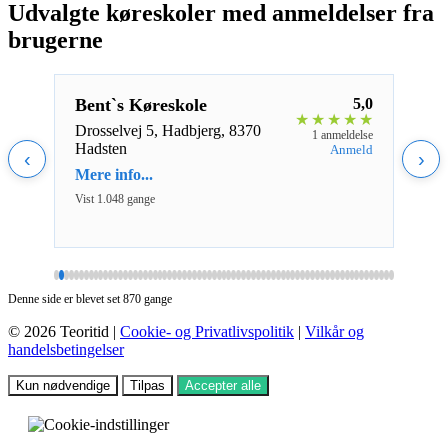
Udvalgte køreskoler med anmeldelser fra
brugerne
5,0
Bent`s Køreskole
5,0
Cit
★
★
★
★
★
★
★
★
Kør
Drosselvej 5, Hadbjerg, 8370
eldelse
1 anmeldelse
Hadsten
nmeld
Anmeld
Jomf
‹
›
Hade
Mere info...
Mere 
Vist 1.048 gange
Vist 8
Denne side er blevet set 870 gange
© 2026 Teoritid |
Cookie- og Privatlivspolitik
|
Vilkår og
handelsbetingelser
Kun nødvendige
Tilpas
Accepter alle