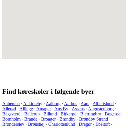
Find køreskoler i følgende byer
Aabenraa
·
Aakirkeby
·
Aalborg
·
Aarhus
·
Aars
·
Albertslund
·
Allerød
·
Allinge
·
Amager
·
Ans By
·
Assens
·
Augustenborg
·
Bagsværd
·
Ballerup
·
Billund
·
Birkerød
·
Bjerringbro
·
Bogense
·
Bornholm
·
Brande
·
Broager
·
Brøndby
·
Brøndby Strand
·
Brønderslev
·
Brønshøj
·
Charlottenlund
·
Dragør
·
Ebeltoft
·