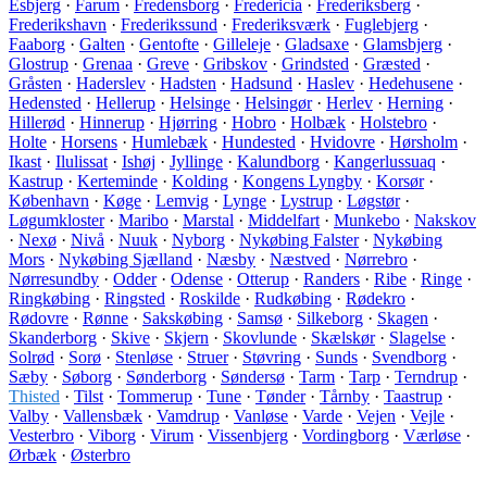
Esbjerg
·
Farum
·
Fredensborg
·
Fredericia
·
Frederiksberg
·
Frederikshavn
·
Frederikssund
·
Frederiksværk
·
Fuglebjerg
·
Faaborg
·
Galten
·
Gentofte
·
Gilleleje
·
Gladsaxe
·
Glamsbjerg
·
Glostrup
·
Grenaa
·
Greve
·
Gribskov
·
Grindsted
·
Græsted
·
Gråsten
·
Haderslev
·
Hadsten
·
Hadsund
·
Haslev
·
Hedehusene
·
Hedensted
·
Hellerup
·
Helsinge
·
Helsingør
·
Herlev
·
Herning
·
Hillerød
·
Hinnerup
·
Hjørring
·
Hobro
·
Holbæk
·
Holstebro
·
Holte
·
Horsens
·
Humlebæk
·
Hundested
·
Hvidovre
·
Hørsholm
·
Ikast
·
Ilulissat
·
Ishøj
·
Jyllinge
·
Kalundborg
·
Kangerlussuaq
·
Kastrup
·
Kerteminde
·
Kolding
·
Kongens Lyngby
·
Korsør
·
København
·
Køge
·
Lemvig
·
Lynge
·
Lystrup
·
Løgstør
·
Løgumkloster
·
Maribo
·
Marstal
·
Middelfart
·
Munkebo
·
Nakskov
·
Nexø
·
Nivå
·
Nuuk
·
Nyborg
·
Nykøbing Falster
·
Nykøbing
Mors
·
Nykøbing Sjælland
·
Næsby
·
Næstved
·
Nørrebro
·
Nørresundby
·
Odder
·
Odense
·
Otterup
·
Randers
·
Ribe
·
Ringe
·
Ringkøbing
·
Ringsted
·
Roskilde
·
Rudkøbing
·
Rødekro
·
Rødovre
·
Rønne
·
Sakskøbing
·
Samsø
·
Silkeborg
·
Skagen
·
Skanderborg
·
Skive
·
Skjern
·
Skovlunde
·
Skælskør
·
Slagelse
·
Solrød
·
Sorø
·
Stenløse
·
Struer
·
Støvring
·
Sunds
·
Svendborg
·
Sæby
·
Søborg
·
Sønderborg
·
Søndersø
·
Tarm
·
Tarp
·
Terndrup
·
Thisted
·
Tilst
·
Tommerup
·
Tune
·
Tønder
·
Tårnby
·
Taastrup
·
Valby
·
Vallensbæk
·
Vamdrup
·
Vanløse
·
Varde
·
Vejen
·
Vejle
·
Vesterbro
·
Viborg
·
Virum
·
Vissenbjerg
·
Vordingborg
·
Værløse
·
Ørbæk
·
Østerbro