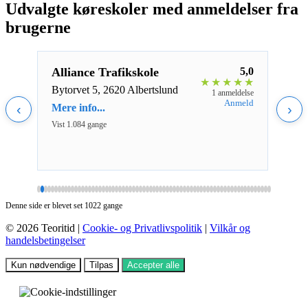
Udvalgte køreskoler med anmeldelser fra
brugerne
4,0
Alliance Trafikskole
5,0
Dygt
★
★
★
★
★
★
★
★
Bytorvet 5, 2620 Albertslund
Alga
eldelse
1 anmeldelse
Rosk
nmeld
Anmeld
‹
Mere info...
›
Mere 
Vist 1.084 gange
Vist 1
Denne side er blevet set 1022 gange
© 2026 Teoritid |
Cookie- og Privatlivspolitik
|
Vilkår og
handelsbetingelser
Kun nødvendige
Tilpas
Accepter alle