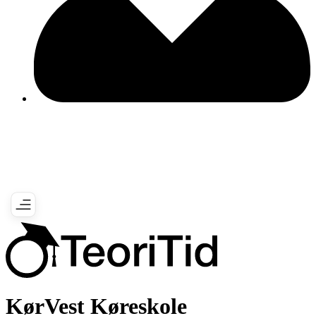
KørVest Køreskole