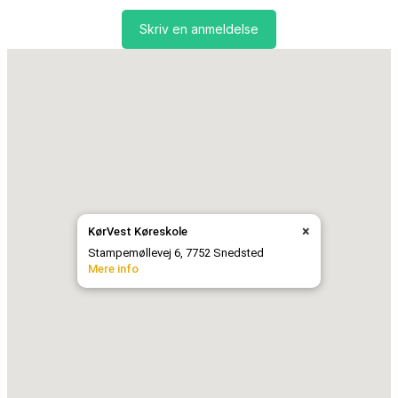
Skriv en anmeldelse
×
KørVest Køreskole
Stampemøllevej 6, 7752 Snedsted
Mere info