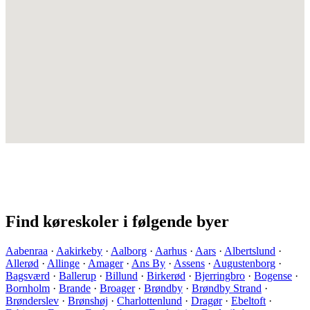
Find køreskoler i følgende byer
Aabenraa
·
Aakirkeby
·
Aalborg
·
Aarhus
·
Aars
·
Albertslund
·
Allerød
·
Allinge
·
Amager
·
Ans By
·
Assens
·
Augustenborg
·
Bagsværd
·
Ballerup
·
Billund
·
Birkerød
·
Bjerringbro
·
Bogense
·
Bornholm
·
Brande
·
Broager
·
Brøndby
·
Brøndby Strand
·
Brønderslev
·
Brønshøj
·
Charlottenlund
·
Dragør
·
Ebeltoft
·