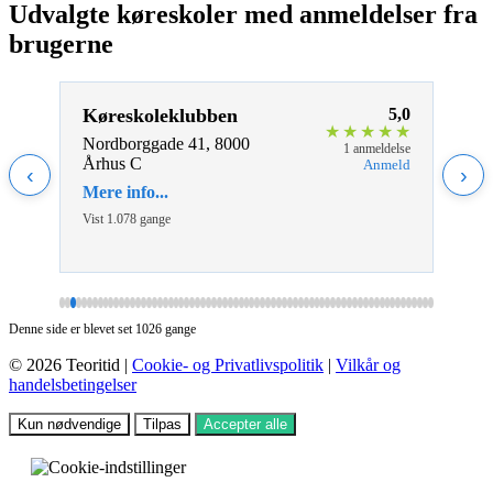
Udvalgte køreskoler med anmeldelser fra
brugerne
5,0
Køreskoleklubben
5,0
Sko
★
★
★
★
★
★
★
★
Nordborggade 41, 8000
Loll
eldelse
1 anmeldelse
Århus C
Aalb
nmeld
Anmeld
‹
›
Mere info...
Mere 
Vist 1.078 gange
Vist 2
Denne side er blevet set 1026 gange
© 2026 Teoritid |
Cookie- og Privatlivspolitik
|
Vilkår og
handelsbetingelser
Kun nødvendige
Tilpas
Accepter alle