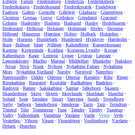
Esbjerg
·
Farum
·
Fredensborg
·
Fredericia
·
Frederiksberg
·
Frederikshavn
·
Frederikssund
·
Frederiksværk
·
Fuglebjerg
·
Faaborg
·
Galten
·
Gentofte
·
Gilleleje
·
Gladsaxe
·
Glamsbjerg
·
Glostrup
·
Grenaa
·
Greve
·
Gribskov
·
Grindsted
·
Græsted
·
Gråsten
·
Haderslev
·
Hadsten
·
Hadsund
·
Haslev
·
Hedehusene
·
Hedensted
·
Hellerup
·
Helsinge
·
Helsingør
·
Herlev
·
Herning
·
Hillerød
·
Hinnerup
·
Hjørring
·
Hobro
·
Holbæk
·
Holstebro
·
Holte
·
Horsens
·
Humlebæk
·
Hundested
·
Hvidovre
·
Hørsholm
·
Ikast
·
Ilulissat
·
Ishøj
·
Jyllinge
·
Kalundborg
·
Kangerlussuaq
·
Kastrup
·
Kerteminde
·
Kolding
·
Kongens Lyngby
·
Korsør
·
København
·
Køge
·
Lemvig
·
Lynge
·
Lystrup
·
Løgstør
·
Løgumkloster
·
Maribo
·
Marstal
·
Middelfart
·
Munkebo
·
Nakskov
·
Nexø
·
Nivå
·
Nuuk
·
Nyborg
·
Nykøbing Falster
·
Nykøbing
Mors
·
Nykøbing Sjælland
·
Næsby
·
Næstved
·
Nørrebro
·
Nørresundby
·
Odder
·
Odense
·
Otterup
·
Randers
·
Ribe
·
Ringe
·
Ringkøbing
·
Ringsted
·
Roskilde
·
Rudkøbing
·
Rødekro
·
Rødovre
·
Rønne
·
Sakskøbing
·
Samsø
·
Silkeborg
·
Skagen
·
Skanderborg
·
Skive
·
Skjern
·
Skovlunde
·
Skælskør
·
Slagelse
·
Solrød
·
Sorø
·
Stenløse
·
Struer
·
Støvring
·
Sunds
·
Svendborg
·
Sæby
·
Søborg
·
Sønderborg
·
Søndersø
·
Tarm
·
Tarp
·
Terndrup
·
Thisted
·
Tilst
·
Tommerup
·
Tune
·
Tønder
·
Tårnby
·
Taastrup
·
Valby
·
Vallensbæk
·
Vamdrup
·
Vanløse
·
Varde
·
Vejen
·
Vejle
·
Vesterbro
·
Viborg
·
Virum
·
Vissenbjerg
·
Vordingborg
·
Værløse
·
Ørbæk
·
Østerbro