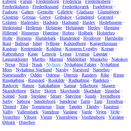
Esbjerg
·
Farum
·
Fredensborg
·
Fredericia
·
Frederiksberg
·
Frederikshavn
·
Frederikssund
·
Frederiksværk
·
Fuglebjerg
·
Faaborg
·
Galten
·
Gentofte
·
Gilleleje
·
Gladsaxe
·
Glamsbjerg
·
Glostrup
·
Grenaa
·
Greve
·
Gribskov
·
Grindsted
·
Græsted
·
Gråsten
·
Haderslev
·
Hadsten
·
Hadsund
·
Haslev
·
Hedehusene
·
Hedensted
·
Hellerup
·
Helsinge
·
Helsingør
·
Herlev
·
Herning
·
Hillerød
·
Hinnerup
·
Hjørring
·
Hobro
·
Holbæk
·
Holstebro
·
Holte
·
Horsens
·
Humlebæk
·
Hundested
·
Hvidovre
·
Hørsholm
·
Ikast
·
Ilulissat
·
Ishøj
·
Jyllinge
·
Kalundborg
·
Kangerlussuaq
·
Kastrup
·
Kerteminde
·
Kolding
·
Kongens Lyngby
·
Korsør
·
København
·
Køge
·
Lemvig
·
Lynge
·
Lystrup
·
Løgstør
·
Løgumkloster
·
Maribo
·
Marstal
·
Middelfart
·
Munkebo
·
Nakskov
·
Nexø
·
Nivå
·
Nuuk
·
Nyborg
·
Nykøbing Falster
·
Nykøbing
Mors
·
Nykøbing Sjælland
·
Næsby
·
Næstved
·
Nørrebro
·
Nørresundby
·
Odder
·
Odense
·
Otterup
·
Randers
·
Ribe
·
Ringe
·
Ringkøbing
·
Ringsted
·
Roskilde
·
Rudkøbing
·
Rødekro
·
Rødovre
·
Rønne
·
Sakskøbing
·
Samsø
·
Silkeborg
·
Skagen
·
Skanderborg
·
Skive
·
Skjern
·
Skovlunde
·
Skælskør
·
Slagelse
·
Solrød
·
Sorø
·
Stenløse
·
Struer
·
Støvring
·
Sunds
·
Svendborg
·
Sæby
·
Søborg
·
Sønderborg
·
Søndersø
·
Tarm
·
Tarp
·
Terndrup
·
Thisted
·
Tilst
·
Tommerup
·
Tune
·
Tønder
·
Tårnby
·
Taastrup
·
Valby
·
Vallensbæk
·
Vamdrup
·
Vanløse
·
Varde
·
Vejen
·
Vejle
·
Vesterbro
·
Viborg
·
Virum
·
Vissenbjerg
·
Vordingborg
·
Værløse
·
Ørbæk
·
Østerbro