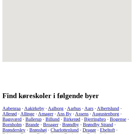
Find køreskoler i følgende byer
Aabenraa
·
Aakirkeby
·
Aalborg
·
Aarhus
·
Aars
·
Albertslund
·
Allerød
·
Allinge
·
Amager
·
Ans By
·
Assens
·
Augustenborg
·
Bagsværd
·
Ballerup
·
Billund
·
Birkerød
·
Bjerringbro
·
Bogense
·
Bornholm
·
Brande
·
Broager
·
Brøndby
·
Brøndby Strand
·
Brønderslev
·
Brønshøj
·
Charlottenlund
·
Dragør
·
Ebeltoft
·