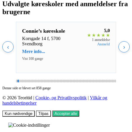
Udvalgte køreskoler med anmeldelser fra
brugerne
5,0
Connie’s køreskole
5,0
Kai
★
★
★
★
★
★
★
★
Korsgade 14 f, 5700
Vest
eldelse
1 anmeldelse
Svendborg
Hjør
nmeld
Anmeld
‹
›
Mere info...
Mere 
Vist 100 gange
Vist 1
Denne side er blevet set 858 gange
© 2026 Teoritid |
Cookie- og Privatlivspolitik
|
Vilkår og
handelsbetingelser
Kun nødvendige
Tilpas
Accepter alle