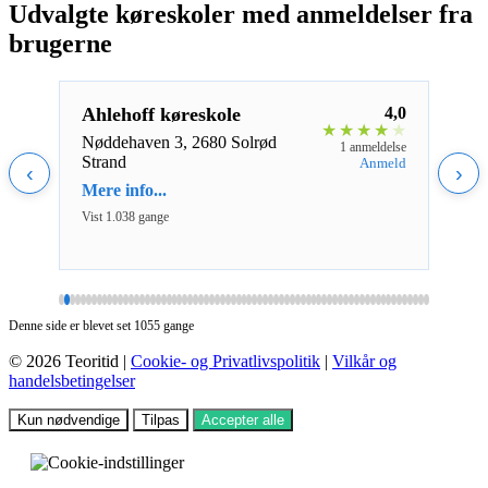
Udvalgte køreskoler med anmeldelser fra
brugerne
4,0
Ahlehoff køreskole
4,0
Driv
★
★
★
★
★
★
★
★
Nøddehaven 3, 2680 Solrød
Brov
eldelse
1 anmeldelse
Strand
Aaki
nmeld
Anmeld
‹
›
Mere info...
Mere 
Vist 1.038 gange
Vist 8
Denne side er blevet set 1055 gange
© 2026 Teoritid |
Cookie- og Privatlivspolitik
|
Vilkår og
handelsbetingelser
Kun nødvendige
Tilpas
Accepter alle