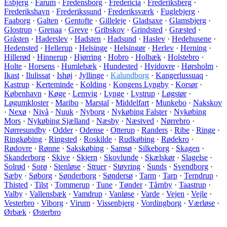
Esbjerg
·
Farum
·
Fredensborg
·
Fredericia
·
Frederiksberg
·
Frederikshavn
·
Frederikssund
·
Frederiksværk
·
Fuglebjerg
·
Faaborg
·
Galten
·
Gentofte
·
Gilleleje
·
Gladsaxe
·
Glamsbjerg
·
Glostrup
·
Grenaa
·
Greve
·
Gribskov
·
Grindsted
·
Græsted
·
Gråsten
·
Haderslev
·
Hadsten
·
Hadsund
·
Haslev
·
Hedehusene
·
Hedensted
·
Hellerup
·
Helsinge
·
Helsingør
·
Herlev
·
Herning
·
Hillerød
·
Hinnerup
·
Hjørring
·
Hobro
·
Holbæk
·
Holstebro
·
Holte
·
Horsens
·
Humlebæk
·
Hundested
·
Hvidovre
·
Hørsholm
·
Ikast
·
Ilulissat
·
Ishøj
·
Jyllinge
·
Kalundborg
·
Kangerlussuaq
·
Kastrup
·
Kerteminde
·
Kolding
·
Kongens Lyngby
·
Korsør
·
København
·
Køge
·
Lemvig
·
Lynge
·
Lystrup
·
Løgstør
·
Løgumkloster
·
Maribo
·
Marstal
·
Middelfart
·
Munkebo
·
Nakskov
·
Nexø
·
Nivå
·
Nuuk
·
Nyborg
·
Nykøbing Falster
·
Nykøbing
Mors
·
Nykøbing Sjælland
·
Næsby
·
Næstved
·
Nørrebro
·
Nørresundby
·
Odder
·
Odense
·
Otterup
·
Randers
·
Ribe
·
Ringe
·
Ringkøbing
·
Ringsted
·
Roskilde
·
Rudkøbing
·
Rødekro
·
Rødovre
·
Rønne
·
Sakskøbing
·
Samsø
·
Silkeborg
·
Skagen
·
Skanderborg
·
Skive
·
Skjern
·
Skovlunde
·
Skælskør
·
Slagelse
·
Solrød
·
Sorø
·
Stenløse
·
Struer
·
Støvring
·
Sunds
·
Svendborg
·
Sæby
·
Søborg
·
Sønderborg
·
Søndersø
·
Tarm
·
Tarp
·
Terndrup
·
Thisted
·
Tilst
·
Tommerup
·
Tune
·
Tønder
·
Tårnby
·
Taastrup
·
Valby
·
Vallensbæk
·
Vamdrup
·
Vanløse
·
Varde
·
Vejen
·
Vejle
·
Vesterbro
·
Viborg
·
Virum
·
Vissenbjerg
·
Vordingborg
·
Værløse
·
Ørbæk
·
Østerbro