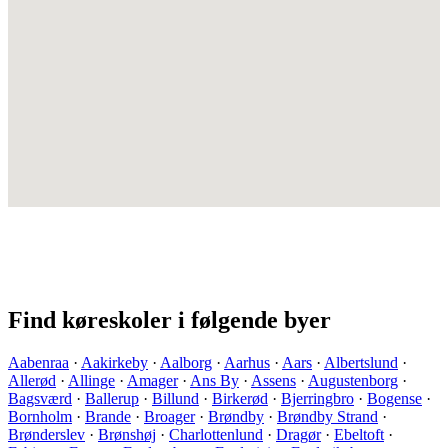
Find køreskoler i følgende byer
Aabenraa
·
Aakirkeby
·
Aalborg
·
Aarhus
·
Aars
·
Albertslund
·
Allerød
·
Allinge
·
Amager
·
Ans By
·
Assens
·
Augustenborg
·
Bagsværd
·
Ballerup
·
Billund
·
Birkerød
·
Bjerringbro
·
Bogense
·
Bornholm
·
Brande
·
Broager
·
Brøndby
·
Brøndby Strand
·
Brønderslev
·
Brønshøj
·
Charlottenlund
·
Dragør
·
Ebeltoft
·