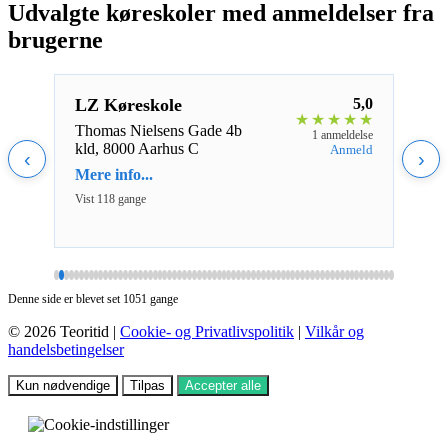
Udvalgte køreskoler med anmeldelser fra
brugerne
5,0
LZ Køreskole
5,0
Car
★
★
★
★
★
★
★
★
Thomas Nielsens Gade 4b
Gugve
eldelse
1 anmeldelse
kld, 8000 Aarhus C
Aalb
nmeld
Anmeld
‹
›
Mere info...
Mere 
Vist 118 gange
Vist 1
Denne side er blevet set 1051 gange
© 2026 Teoritid |
Cookie- og Privatlivspolitik
|
Vilkår og
handelsbetingelser
Kun nødvendige
Tilpas
Accepter alle