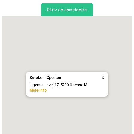
Skriv en anmeldelse
×
Kørekort Xperten
Ingemannsvej 17, 5230 Odense M.
Mere info