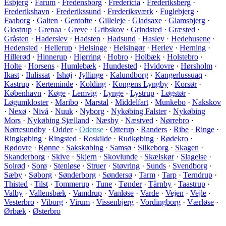
Esbjerg
·
Farum
·
Fredensborg
·
Fredericia
·
Frederiksberg
·
Frederikshavn
·
Frederikssund
·
Frederiksværk
·
Fuglebjerg
·
Faaborg
·
Galten
·
Gentofte
·
Gilleleje
·
Gladsaxe
·
Glamsbjerg
·
Glostrup
·
Grenaa
·
Greve
·
Gribskov
·
Grindsted
·
Græsted
·
Gråsten
·
Haderslev
·
Hadsten
·
Hadsund
·
Haslev
·
Hedehusene
·
Hedensted
·
Hellerup
·
Helsinge
·
Helsingør
·
Herlev
·
Herning
·
Hillerød
·
Hinnerup
·
Hjørring
·
Hobro
·
Holbæk
·
Holstebro
·
Holte
·
Horsens
·
Humlebæk
·
Hundested
·
Hvidovre
·
Hørsholm
·
Ikast
·
Ilulissat
·
Ishøj
·
Jyllinge
·
Kalundborg
·
Kangerlussuaq
·
Kastrup
·
Kerteminde
·
Kolding
·
Kongens Lyngby
·
Korsør
·
København
·
Køge
·
Lemvig
·
Lynge
·
Lystrup
·
Løgstør
·
Løgumkloster
·
Maribo
·
Marstal
·
Middelfart
·
Munkebo
·
Nakskov
·
Nexø
·
Nivå
·
Nuuk
·
Nyborg
·
Nykøbing Falster
·
Nykøbing
Mors
·
Nykøbing Sjælland
·
Næsby
·
Næstved
·
Nørrebro
·
Nørresundby
·
Odder
·
Odense
·
Otterup
·
Randers
·
Ribe
·
Ringe
·
Ringkøbing
·
Ringsted
·
Roskilde
·
Rudkøbing
·
Rødekro
·
Rødovre
·
Rønne
·
Sakskøbing
·
Samsø
·
Silkeborg
·
Skagen
·
Skanderborg
·
Skive
·
Skjern
·
Skovlunde
·
Skælskør
·
Slagelse
·
Solrød
·
Sorø
·
Stenløse
·
Struer
·
Støvring
·
Sunds
·
Svendborg
·
Sæby
·
Søborg
·
Sønderborg
·
Søndersø
·
Tarm
·
Tarp
·
Terndrup
·
Thisted
·
Tilst
·
Tommerup
·
Tune
·
Tønder
·
Tårnby
·
Taastrup
·
Valby
·
Vallensbæk
·
Vamdrup
·
Vanløse
·
Varde
·
Vejen
·
Vejle
·
Vesterbro
·
Viborg
·
Virum
·
Vissenbjerg
·
Vordingborg
·
Værløse
·
Ørbæk
·
Østerbro