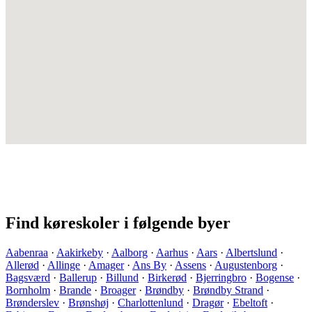
Find køreskoler i følgende byer
Aabenraa
·
Aakirkeby
·
Aalborg
·
Aarhus
·
Aars
·
Albertslund
·
Allerød
·
Allinge
·
Amager
·
Ans By
·
Assens
·
Augustenborg
·
Bagsværd
·
Ballerup
·
Billund
·
Birkerød
·
Bjerringbro
·
Bogense
·
Bornholm
·
Brande
·
Broager
·
Brøndby
·
Brøndby Strand
·
Brønderslev
·
Brønshøj
·
Charlottenlund
·
Dragør
·
Ebeltoft
·