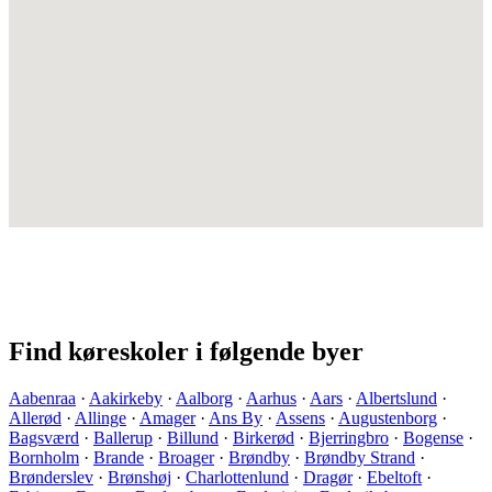
Find køreskoler i følgende byer
Aabenraa
·
Aakirkeby
·
Aalborg
·
Aarhus
·
Aars
·
Albertslund
·
Allerød
·
Allinge
·
Amager
·
Ans By
·
Assens
·
Augustenborg
·
Bagsværd
·
Ballerup
·
Billund
·
Birkerød
·
Bjerringbro
·
Bogense
·
Bornholm
·
Brande
·
Broager
·
Brøndby
·
Brøndby Strand
·
Brønderslev
·
Brønshøj
·
Charlottenlund
·
Dragør
·
Ebeltoft
·