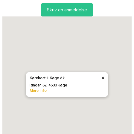
Skriv en anmeldelse
×
Kørekort-i-Køge.dk
Ringen 62, 4600 Køge
Mere info