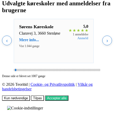
Udvalgte køreskoler med anmeldelser fra
brugerne
5,0
Sørens Køreskole
5,0
Ask
★
★
★
★
★
★
★
★
Claravej 3, 3660 Stenløse
Grev
eldelse
1 anmeldelse
Grev
nmeld
Anmeld
‹
Mere info...
›
Mere 
Vist 1.044 gange
Vist 1
Denne side er blevet set 1007 gange
© 2026 Teoritid |
Cookie- og Privatlivspolitik
|
Vilkår og
handelsbetingelser
Kun nødvendige
Tilpas
Accepter alle