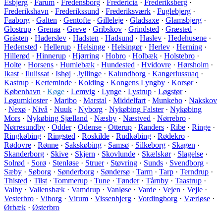
Esbjerg
·
Farum
·
Fredensborg
·
Fredericia
·
Frederiksberg
·
Frederikshavn
·
Frederikssund
·
Frederiksværk
·
Fuglebjerg
·
Faaborg
·
Galten
·
Gentofte
·
Gilleleje
·
Gladsaxe
·
Glamsbjerg
·
Glostrup
·
Grenaa
·
Greve
·
Gribskov
·
Grindsted
·
Græsted
·
Gråsten
·
Haderslev
·
Hadsten
·
Hadsund
·
Haslev
·
Hedehusene
·
Hedensted
·
Hellerup
·
Helsinge
·
Helsingør
·
Herlev
·
Herning
·
Hillerød
·
Hinnerup
·
Hjørring
·
Hobro
·
Holbæk
·
Holstebro
·
Holte
·
Horsens
·
Humlebæk
·
Hundested
·
Hvidovre
·
Hørsholm
·
Ikast
·
Ilulissat
·
Ishøj
·
Jyllinge
·
Kalundborg
·
Kangerlussuaq
·
Kastrup
·
Kerteminde
·
Kolding
·
Kongens Lyngby
·
Korsør
·
København
·
Køge
·
Lemvig
·
Lynge
·
Lystrup
·
Løgstør
·
Løgumkloster
·
Maribo
·
Marstal
·
Middelfart
·
Munkebo
·
Nakskov
·
Nexø
·
Nivå
·
Nuuk
·
Nyborg
·
Nykøbing Falster
·
Nykøbing
Mors
·
Nykøbing Sjælland
·
Næsby
·
Næstved
·
Nørrebro
·
Nørresundby
·
Odder
·
Odense
·
Otterup
·
Randers
·
Ribe
·
Ringe
·
Ringkøbing
·
Ringsted
·
Roskilde
·
Rudkøbing
·
Rødekro
·
Rødovre
·
Rønne
·
Sakskøbing
·
Samsø
·
Silkeborg
·
Skagen
·
Skanderborg
·
Skive
·
Skjern
·
Skovlunde
·
Skælskør
·
Slagelse
·
Solrød
·
Sorø
·
Stenløse
·
Struer
·
Støvring
·
Sunds
·
Svendborg
·
Sæby
·
Søborg
·
Sønderborg
·
Søndersø
·
Tarm
·
Tarp
·
Terndrup
·
Thisted
·
Tilst
·
Tommerup
·
Tune
·
Tønder
·
Tårnby
·
Taastrup
·
Valby
·
Vallensbæk
·
Vamdrup
·
Vanløse
·
Varde
·
Vejen
·
Vejle
·
Vesterbro
·
Viborg
·
Virum
·
Vissenbjerg
·
Vordingborg
·
Værløse
·
Ørbæk
·
Østerbro