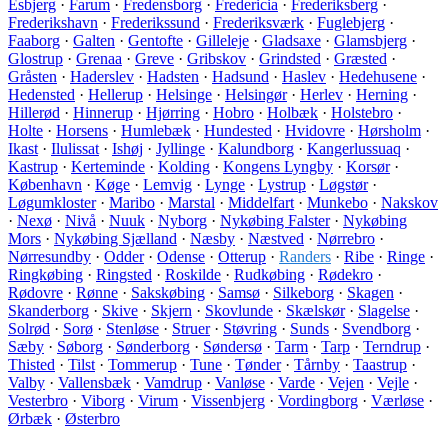
Esbjerg
·
Farum
·
Fredensborg
·
Fredericia
·
Frederiksberg
·
Frederikshavn
·
Frederikssund
·
Frederiksværk
·
Fuglebjerg
·
Faaborg
·
Galten
·
Gentofte
·
Gilleleje
·
Gladsaxe
·
Glamsbjerg
·
Glostrup
·
Grenaa
·
Greve
·
Gribskov
·
Grindsted
·
Græsted
·
Gråsten
·
Haderslev
·
Hadsten
·
Hadsund
·
Haslev
·
Hedehusene
·
Hedensted
·
Hellerup
·
Helsinge
·
Helsingør
·
Herlev
·
Herning
·
Hillerød
·
Hinnerup
·
Hjørring
·
Hobro
·
Holbæk
·
Holstebro
·
Holte
·
Horsens
·
Humlebæk
·
Hundested
·
Hvidovre
·
Hørsholm
·
Ikast
·
Ilulissat
·
Ishøj
·
Jyllinge
·
Kalundborg
·
Kangerlussuaq
·
Kastrup
·
Kerteminde
·
Kolding
·
Kongens Lyngby
·
Korsør
·
København
·
Køge
·
Lemvig
·
Lynge
·
Lystrup
·
Løgstør
·
Løgumkloster
·
Maribo
·
Marstal
·
Middelfart
·
Munkebo
·
Nakskov
·
Nexø
·
Nivå
·
Nuuk
·
Nyborg
·
Nykøbing Falster
·
Nykøbing
Mors
·
Nykøbing Sjælland
·
Næsby
·
Næstved
·
Nørrebro
·
Nørresundby
·
Odder
·
Odense
·
Otterup
·
Randers
·
Ribe
·
Ringe
·
Ringkøbing
·
Ringsted
·
Roskilde
·
Rudkøbing
·
Rødekro
·
Rødovre
·
Rønne
·
Sakskøbing
·
Samsø
·
Silkeborg
·
Skagen
·
Skanderborg
·
Skive
·
Skjern
·
Skovlunde
·
Skælskør
·
Slagelse
·
Solrød
·
Sorø
·
Stenløse
·
Struer
·
Støvring
·
Sunds
·
Svendborg
·
Sæby
·
Søborg
·
Sønderborg
·
Søndersø
·
Tarm
·
Tarp
·
Terndrup
·
Thisted
·
Tilst
·
Tommerup
·
Tune
·
Tønder
·
Tårnby
·
Taastrup
·
Valby
·
Vallensbæk
·
Vamdrup
·
Vanløse
·
Varde
·
Vejen
·
Vejle
·
Vesterbro
·
Viborg
·
Virum
·
Vissenbjerg
·
Vordingborg
·
Værløse
·
Ørbæk
·
Østerbro