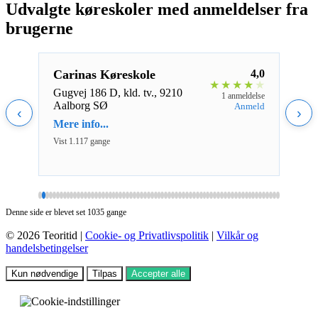
Udvalgte køreskoler med anmeldelser fra
brugerne
5,0
Carinas Køreskole
4,0
Bye
★
★
★
★
★
★
★
★
Gugvej 186 D, kld. tv., 9210
Fari
ldelser
1 anmeldelse
Aalborg SØ
Næst
nmeld
Anmeld
‹
›
Mere info...
Mere 
Vist 1.117 gange
Vist 1
Denne side er blevet set 1035 gange
© 2026 Teoritid |
Cookie- og Privatlivspolitik
|
Vilkår og
handelsbetingelser
Kun nødvendige
Tilpas
Accepter alle