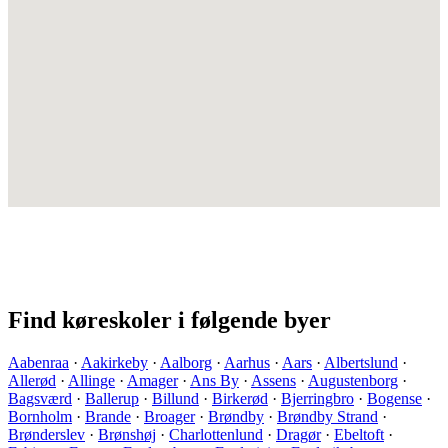
Find køreskoler i følgende byer
Aabenraa
·
Aakirkeby
·
Aalborg
·
Aarhus
·
Aars
·
Albertslund
·
Allerød
·
Allinge
·
Amager
·
Ans By
·
Assens
·
Augustenborg
·
Bagsværd
·
Ballerup
·
Billund
·
Birkerød
·
Bjerringbro
·
Bogense
·
Bornholm
·
Brande
·
Broager
·
Brøndby
·
Brøndby Strand
·
Brønderslev
·
Brønshøj
·
Charlottenlund
·
Dragør
·
Ebeltoft
·