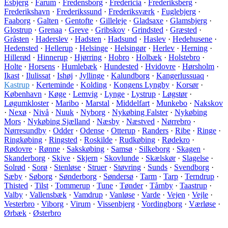
Esbjerg
·
Farum
·
Fredensborg
·
Fredericia
·
Frederiksberg
·
Frederikshavn
·
Frederikssund
·
Frederiksværk
·
Fuglebjerg
·
Faaborg
·
Galten
·
Gentofte
·
Gilleleje
·
Gladsaxe
·
Glamsbjerg
·
Glostrup
·
Grenaa
·
Greve
·
Gribskov
·
Grindsted
·
Græsted
·
Gråsten
·
Haderslev
·
Hadsten
·
Hadsund
·
Haslev
·
Hedehusene
·
Hedensted
·
Hellerup
·
Helsinge
·
Helsingør
·
Herlev
·
Herning
·
Hillerød
·
Hinnerup
·
Hjørring
·
Hobro
·
Holbæk
·
Holstebro
·
Holte
·
Horsens
·
Humlebæk
·
Hundested
·
Hvidovre
·
Hørsholm
·
Ikast
·
Ilulissat
·
Ishøj
·
Jyllinge
·
Kalundborg
·
Kangerlussuaq
·
Kastrup
·
Kerteminde
·
Kolding
·
Kongens Lyngby
·
Korsør
·
København
·
Køge
·
Lemvig
·
Lynge
·
Lystrup
·
Løgstør
·
Løgumkloster
·
Maribo
·
Marstal
·
Middelfart
·
Munkebo
·
Nakskov
·
Nexø
·
Nivå
·
Nuuk
·
Nyborg
·
Nykøbing Falster
·
Nykøbing
Mors
·
Nykøbing Sjælland
·
Næsby
·
Næstved
·
Nørrebro
·
Nørresundby
·
Odder
·
Odense
·
Otterup
·
Randers
·
Ribe
·
Ringe
·
Ringkøbing
·
Ringsted
·
Roskilde
·
Rudkøbing
·
Rødekro
·
Rødovre
·
Rønne
·
Sakskøbing
·
Samsø
·
Silkeborg
·
Skagen
·
Skanderborg
·
Skive
·
Skjern
·
Skovlunde
·
Skælskør
·
Slagelse
·
Solrød
·
Sorø
·
Stenløse
·
Struer
·
Støvring
·
Sunds
·
Svendborg
·
Sæby
·
Søborg
·
Sønderborg
·
Søndersø
·
Tarm
·
Tarp
·
Terndrup
·
Thisted
·
Tilst
·
Tommerup
·
Tune
·
Tønder
·
Tårnby
·
Taastrup
·
Valby
·
Vallensbæk
·
Vamdrup
·
Vanløse
·
Varde
·
Vejen
·
Vejle
·
Vesterbro
·
Viborg
·
Virum
·
Vissenbjerg
·
Vordingborg
·
Værløse
·
Ørbæk
·
Østerbro