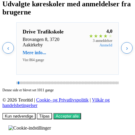
Udvalgte køreskoler med anmeldelser fra
brugerne
5,0
Drive Trafikskole
4,0
Aab
★
★
★
★
★
★
★
★
ApS
Brovangen 8, 3720
eldelse
3 anmeldelser
Aakirkeby
nmeld
Anmeld
Gasv
‹
›
Aabe
Mere info...
Mere 
Vist 864 gange
Vist 1
Denne side er blevet set 1011 gange
© 2026 Teoritid |
Cookie- og Privatlivspolitik
|
Vilkår og
handelsbetingelser
Kun nødvendige
Tilpas
Accepter alle