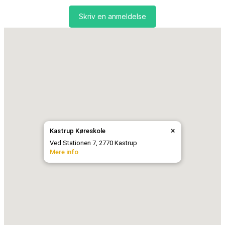
Skriv en anmeldelse
×
Kastrup Køreskole
Ved Stationen 7, 2770 Kastrup
Mere info