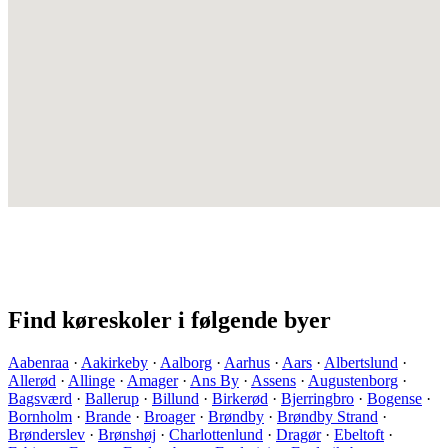
Find køreskoler i følgende byer
Aabenraa
·
Aakirkeby
·
Aalborg
·
Aarhus
·
Aars
·
Albertslund
·
Allerød
·
Allinge
·
Amager
·
Ans By
·
Assens
·
Augustenborg
·
Bagsværd
·
Ballerup
·
Billund
·
Birkerød
·
Bjerringbro
·
Bogense
·
Bornholm
·
Brande
·
Broager
·
Brøndby
·
Brøndby Strand
·
Brønderslev
·
Brønshøj
·
Charlottenlund
·
Dragør
·
Ebeltoft
·