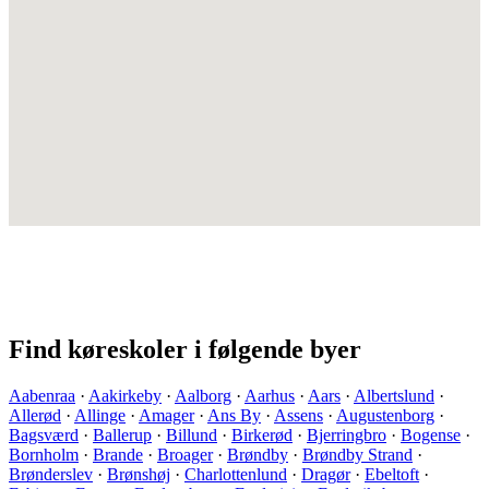
Find køreskoler i følgende byer
Aabenraa
·
Aakirkeby
·
Aalborg
·
Aarhus
·
Aars
·
Albertslund
·
Allerød
·
Allinge
·
Amager
·
Ans By
·
Assens
·
Augustenborg
·
Bagsværd
·
Ballerup
·
Billund
·
Birkerød
·
Bjerringbro
·
Bogense
·
Bornholm
·
Brande
·
Broager
·
Brøndby
·
Brøndby Strand
·
Brønderslev
·
Brønshøj
·
Charlottenlund
·
Dragør
·
Ebeltoft
·