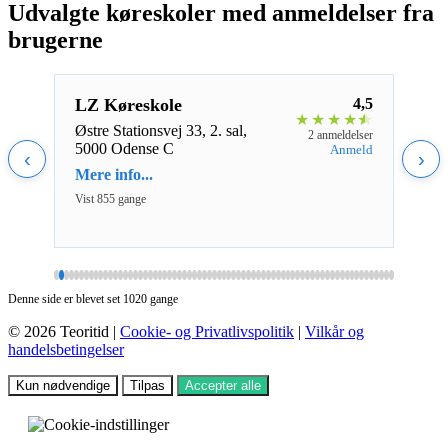
Udvalgte køreskoler med anmeldelser fra
brugerne
5,0
LZ Køreskole
4,5
LZ 
★
★
★
★
★
★
★
★
Østre Stationsvej 33, 2. sal,
Thom
eldelse
2 anmeldelser
5000 Odense C
kld,
nmeld
Anmeld
‹
›
Mere info...
Mere 
Vist 855 gange
Vist 1
Denne side er blevet set 1020 gange
© 2026 Teoritid |
Cookie- og Privatlivspolitik
|
Vilkår og
handelsbetingelser
Kun nødvendige
Tilpas
Accepter alle