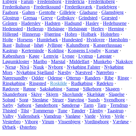
Esbjerg
·
Farum
·
Fredensborg
·
Fredericia
·
Frederiksberg
·
Frederikshavn
·
Frederikssund
·
Frederiksværk
·
Fuglebjerg
·
Faaborg
·
Galten
·
Gentofte
·
Gilleleje
·
Gladsaxe
·
Glamsbjerg
·
Glostrup
·
Grenaa
·
Greve
·
Gribskov
·
Grindsted
·
Græsted
·
Gråsten
·
Haderslev
·
Hadsten
·
Hadsund
·
Haslev
·
Hedehusene
·
Hedensted
·
Hellerup
·
Helsinge
·
Helsingør
·
Herlev
·
Herning
·
Hillerød
·
Hinnerup
·
Hjørring
·
Hobro
·
Holbæk
·
Holstebro
·
Holte
·
Horsens
·
Humlebæk
·
Hundested
·
Hvidovre
·
Hørsholm
·
Ikast
·
Ilulissat
·
Ishøj
·
Jyllinge
·
Kalundborg
·
Kangerlussuaq
·
Kastrup
·
Kerteminde
·
Kolding
·
Kongens Lyngby
·
Korsør
·
København
·
Køge
·
Lemvig
·
Lynge
·
Lystrup
·
Løgstør
·
Løgumkloster
·
Maribo
·
Marstal
·
Middelfart
·
Munkebo
·
Nakskov
·
Nexø
·
Nivå
·
Nuuk
·
Nyborg
·
Nykøbing Falster
·
Nykøbing
Mors
·
Nykøbing Sjælland
·
Næsby
·
Næstved
·
Nørrebro
·
Nørresundby
·
Odder
·
Odense
·
Otterup
·
Randers
·
Ribe
·
Ringe
·
Ringkøbing
·
Ringsted
·
Roskilde
·
Rudkøbing
·
Rødekro
·
Rødovre
·
Rønne
·
Sakskøbing
·
Samsø
·
Silkeborg
·
Skagen
·
Skanderborg
·
Skive
·
Skjern
·
Skovlunde
·
Skælskør
·
Slagelse
·
Solrød
·
Sorø
·
Stenløse
·
Struer
·
Støvring
·
Sunds
·
Svendborg
·
Sæby
·
Søborg
·
Sønderborg
·
Søndersø
·
Tarm
·
Tarp
·
Terndrup
·
Thisted
·
Tilst
·
Tommerup
·
Tune
·
Tønder
·
Tårnby
·
Taastrup
·
Valby
·
Vallensbæk
·
Vamdrup
·
Vanløse
·
Varde
·
Vejen
·
Vejle
·
Vesterbro
·
Viborg
·
Virum
·
Vissenbjerg
·
Vordingborg
·
Værløse
·
Ørbæk
·
Østerbro