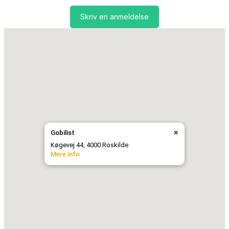
Skriv en anmeldelse
×
Gobilist
Køgevej 44, 4000 Roskilde
Mere info