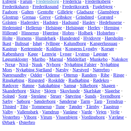
Esbjerg
·
Farum
·
Fredensborg
·
Fredericia
·
Frederiksberg
·
Frederikshavn
·
Frederikssund
·
Frederiksværk
·
Fuglebjerg
·
Faaborg
·
Galten
·
Gentofte
·
Gilleleje
·
Gladsaxe
·
Glamsbjerg
·
Glostrup
·
Grenaa
·
Greve
·
Gribskov
·
Grindsted
·
Græsted
·
Gråsten
·
Haderslev
·
Hadsten
·
Hadsund
·
Haslev
·
Hedehusene
·
Hedensted
·
Hellerup
·
Helsinge
·
Helsingør
·
Herlev
·
Herning
·
Hillerød
·
Hinnerup
·
Hjørring
·
Hobro
·
Holbæk
·
Holstebro
·
Holte
·
Horsens
·
Humlebæk
·
Hundested
·
Hvidovre
·
Hørsholm
·
Ikast
·
Ilulissat
·
Ishøj
·
Jyllinge
·
Kalundborg
·
Kangerlussuaq
·
Kastrup
·
Kerteminde
·
Kolding
·
Kongens Lyngby
·
Korsør
·
København
·
Køge
·
Lemvig
·
Lynge
·
Lystrup
·
Løgstør
·
Løgumkloster
·
Maribo
·
Marstal
·
Middelfart
·
Munkebo
·
Nakskov
·
Nexø
·
Nivå
·
Nuuk
·
Nyborg
·
Nykøbing Falster
·
Nykøbing
Mors
·
Nykøbing Sjælland
·
Næsby
·
Næstved
·
Nørrebro
·
Nørresundby
·
Odder
·
Odense
·
Otterup
·
Randers
·
Ribe
·
Ringe
·
Ringkøbing
·
Ringsted
·
Roskilde
·
Rudkøbing
·
Rødekro
·
Rødovre
·
Rønne
·
Sakskøbing
·
Samsø
·
Silkeborg
·
Skagen
·
Skanderborg
·
Skive
·
Skjern
·
Skovlunde
·
Skælskør
·
Slagelse
·
Solrød
·
Sorø
·
Stenløse
·
Struer
·
Støvring
·
Sunds
·
Svendborg
·
Sæby
·
Søborg
·
Sønderborg
·
Søndersø
·
Tarm
·
Tarp
·
Terndrup
·
Thisted
·
Tilst
·
Tommerup
·
Tune
·
Tønder
·
Tårnby
·
Taastrup
·
Valby
·
Vallensbæk
·
Vamdrup
·
Vanløse
·
Varde
·
Vejen
·
Vejle
·
Vesterbro
·
Viborg
·
Virum
·
Vissenbjerg
·
Vordingborg
·
Værløse
·
Ørbæk
·
Østerbro