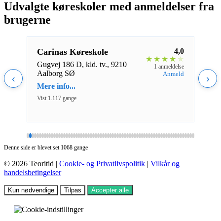
Udvalgte køreskoler med anmeldelser fra
brugerne
5,0
Carinas Køreskole
4,0
Conn
★
★
★
★
★
★
★
★
Gugvej 186 D, kld. tv., 9210
Kors
eldelse
1 anmeldelse
Aalborg SØ
Sven
nmeld
Anmeld
‹
›
Mere info...
Mere 
Vist 1.117 gange
Vist 1
Denne side er blevet set 1068 gange
© 2026 Teoritid |
Cookie- og Privatlivspolitik
|
Vilkår og
handelsbetingelser
Kun nødvendige
Tilpas
Accepter alle