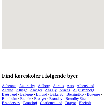
Find køreskoler i følgende byer
Aabenraa
·
Aakirkeby
·
Aalborg
·
Aarhus
·
Aars
·
Albertslund
·
Allerød
·
Allinge
·
Amager
·
Ans By
·
Assens
·
Augustenborg
·
Bagsværd
·
Ballerup
·
Billund
·
Birkerød
·
Bjerringbro
·
Bogense
·
Bornholm
·
Brande
·
Broager
·
Brøndby
·
Brøndby Strand
·
Brønderslev
·
Brønshøj
·
Charlottenlund
·
Dragør
·
Ebeltoft
·