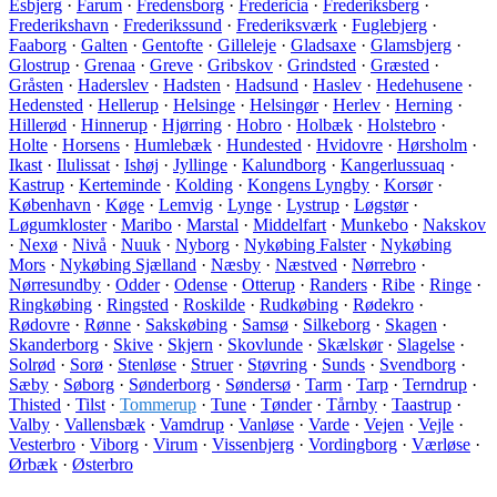
Esbjerg
·
Farum
·
Fredensborg
·
Fredericia
·
Frederiksberg
·
Frederikshavn
·
Frederikssund
·
Frederiksværk
·
Fuglebjerg
·
Faaborg
·
Galten
·
Gentofte
·
Gilleleje
·
Gladsaxe
·
Glamsbjerg
·
Glostrup
·
Grenaa
·
Greve
·
Gribskov
·
Grindsted
·
Græsted
·
Gråsten
·
Haderslev
·
Hadsten
·
Hadsund
·
Haslev
·
Hedehusene
·
Hedensted
·
Hellerup
·
Helsinge
·
Helsingør
·
Herlev
·
Herning
·
Hillerød
·
Hinnerup
·
Hjørring
·
Hobro
·
Holbæk
·
Holstebro
·
Holte
·
Horsens
·
Humlebæk
·
Hundested
·
Hvidovre
·
Hørsholm
·
Ikast
·
Ilulissat
·
Ishøj
·
Jyllinge
·
Kalundborg
·
Kangerlussuaq
·
Kastrup
·
Kerteminde
·
Kolding
·
Kongens Lyngby
·
Korsør
·
København
·
Køge
·
Lemvig
·
Lynge
·
Lystrup
·
Løgstør
·
Løgumkloster
·
Maribo
·
Marstal
·
Middelfart
·
Munkebo
·
Nakskov
·
Nexø
·
Nivå
·
Nuuk
·
Nyborg
·
Nykøbing Falster
·
Nykøbing
Mors
·
Nykøbing Sjælland
·
Næsby
·
Næstved
·
Nørrebro
·
Nørresundby
·
Odder
·
Odense
·
Otterup
·
Randers
·
Ribe
·
Ringe
·
Ringkøbing
·
Ringsted
·
Roskilde
·
Rudkøbing
·
Rødekro
·
Rødovre
·
Rønne
·
Sakskøbing
·
Samsø
·
Silkeborg
·
Skagen
·
Skanderborg
·
Skive
·
Skjern
·
Skovlunde
·
Skælskør
·
Slagelse
·
Solrød
·
Sorø
·
Stenløse
·
Struer
·
Støvring
·
Sunds
·
Svendborg
·
Sæby
·
Søborg
·
Sønderborg
·
Søndersø
·
Tarm
·
Tarp
·
Terndrup
·
Thisted
·
Tilst
·
Tommerup
·
Tune
·
Tønder
·
Tårnby
·
Taastrup
·
Valby
·
Vallensbæk
·
Vamdrup
·
Vanløse
·
Varde
·
Vejen
·
Vejle
·
Vesterbro
·
Viborg
·
Virum
·
Vissenbjerg
·
Vordingborg
·
Værløse
·
Ørbæk
·
Østerbro