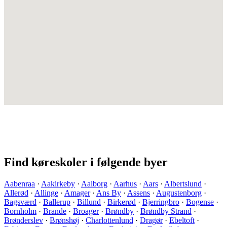
Find køreskoler i følgende byer
Aabenraa
·
Aakirkeby
·
Aalborg
·
Aarhus
·
Aars
·
Albertslund
·
Allerød
·
Allinge
·
Amager
·
Ans By
·
Assens
·
Augustenborg
·
Bagsværd
·
Ballerup
·
Billund
·
Birkerød
·
Bjerringbro
·
Bogense
·
Bornholm
·
Brande
·
Broager
·
Brøndby
·
Brøndby Strand
·
Brønderslev
·
Brønshøj
·
Charlottenlund
·
Dragør
·
Ebeltoft
·