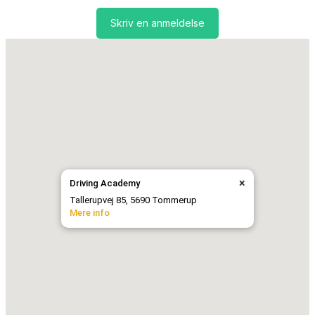
Skriv en anmeldelse
×
Driving Academy
Tallerupvej 85, 5690 Tommerup
Mere info