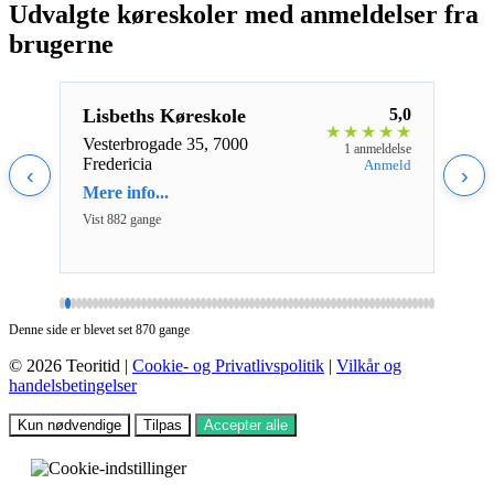
Udvalgte køreskoler med anmeldelser fra
brugerne
5,0
Lisbeths Køreskole
5,0
1Ge
★
★
★
★
★
★
★
★
Vesterbrogade 35, 7000
Gods
eldelse
1 anmeldelse
Fredericia
Aalb
nmeld
Anmeld
‹
›
Mere info...
Mere 
Vist 882 gange
Vist 1
Denne side er blevet set 870 gange
© 2026 Teoritid |
Cookie- og Privatlivspolitik
|
Vilkår og
handelsbetingelser
Kun nødvendige
Tilpas
Accepter alle