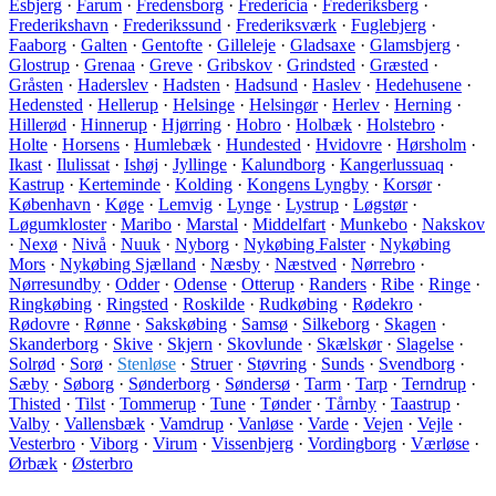
Esbjerg
·
Farum
·
Fredensborg
·
Fredericia
·
Frederiksberg
·
Frederikshavn
·
Frederikssund
·
Frederiksværk
·
Fuglebjerg
·
Faaborg
·
Galten
·
Gentofte
·
Gilleleje
·
Gladsaxe
·
Glamsbjerg
·
Glostrup
·
Grenaa
·
Greve
·
Gribskov
·
Grindsted
·
Græsted
·
Gråsten
·
Haderslev
·
Hadsten
·
Hadsund
·
Haslev
·
Hedehusene
·
Hedensted
·
Hellerup
·
Helsinge
·
Helsingør
·
Herlev
·
Herning
·
Hillerød
·
Hinnerup
·
Hjørring
·
Hobro
·
Holbæk
·
Holstebro
·
Holte
·
Horsens
·
Humlebæk
·
Hundested
·
Hvidovre
·
Hørsholm
·
Ikast
·
Ilulissat
·
Ishøj
·
Jyllinge
·
Kalundborg
·
Kangerlussuaq
·
Kastrup
·
Kerteminde
·
Kolding
·
Kongens Lyngby
·
Korsør
·
København
·
Køge
·
Lemvig
·
Lynge
·
Lystrup
·
Løgstør
·
Løgumkloster
·
Maribo
·
Marstal
·
Middelfart
·
Munkebo
·
Nakskov
·
Nexø
·
Nivå
·
Nuuk
·
Nyborg
·
Nykøbing Falster
·
Nykøbing
Mors
·
Nykøbing Sjælland
·
Næsby
·
Næstved
·
Nørrebro
·
Nørresundby
·
Odder
·
Odense
·
Otterup
·
Randers
·
Ribe
·
Ringe
·
Ringkøbing
·
Ringsted
·
Roskilde
·
Rudkøbing
·
Rødekro
·
Rødovre
·
Rønne
·
Sakskøbing
·
Samsø
·
Silkeborg
·
Skagen
·
Skanderborg
·
Skive
·
Skjern
·
Skovlunde
·
Skælskør
·
Slagelse
·
Solrød
·
Sorø
·
Stenløse
·
Struer
·
Støvring
·
Sunds
·
Svendborg
·
Sæby
·
Søborg
·
Sønderborg
·
Søndersø
·
Tarm
·
Tarp
·
Terndrup
·
Thisted
·
Tilst
·
Tommerup
·
Tune
·
Tønder
·
Tårnby
·
Taastrup
·
Valby
·
Vallensbæk
·
Vamdrup
·
Vanløse
·
Varde
·
Vejen
·
Vejle
·
Vesterbro
·
Viborg
·
Virum
·
Vissenbjerg
·
Vordingborg
·
Værløse
·
Ørbæk
·
Østerbro