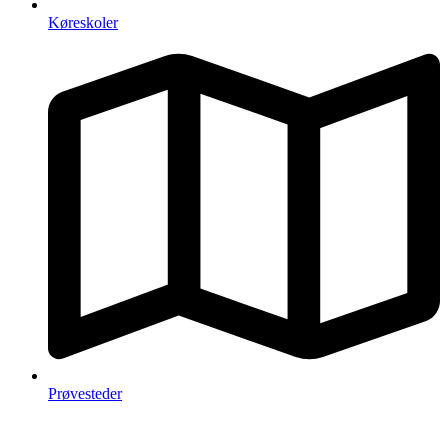
Køreskoler
Prøvesteder