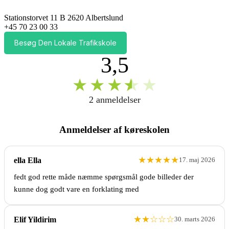
Stationstorvet 11 B 2620 Albertslund
+45 70 23 00 33
Besøg Den Lokale Trafikskole
3,5
★
★
★
★
★
2 anmeldelser
Anmeldelser af køreskolen
★
★
★
★
★
ella Ella
17. maj 2026
fedt god rette måde næmme spørgsmål gode billeder der
kunne dog godt vare en forklating med
★
★
☆
☆
☆
Elif Yildirim
30. marts 2026