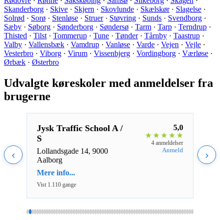
Rødovre
·
Rønne
·
Sakskøbing
·
Samsø
·
Silkeborg
·
Skagen
·
Skanderborg
·
Skive
·
Skjern
·
Skovlunde
·
Skælskør
·
Slagelse
·
Solrød
·
Sorø
·
Stenløse
·
Struer
·
Støvring
·
Sunds
·
Svendborg
·
Sæby
·
Søborg
·
Sønderborg
·
Søndersø
·
Tarm
·
Tarp
·
Terndrup
·
Thisted
·
Tilst
·
Tommerup
·
Tune
·
Tønder
·
Tårnby
·
Taastrup
·
Valby
·
Vallensbæk
·
Vamdrup
·
Vanløse
·
Varde
·
Vejen
·
Vejle
·
Vesterbro
·
Viborg
·
Virum
·
Vissenbjerg
·
Vordingborg
·
Værløse
·
Ørbæk
·
Østerbro
Udvalgte køreskoler med anmeldelser fra
brugerne
4,0
Jysk Traffic School A /
5,0
Åløk
★
★
★
★
★
★
★
★
S
Teor
eldelse
4 anmeldelser
nmeld
Anmeld
Lollandsgade 14, 9000
Rugå
‹
›
Aalborg
Mere 
Mere info...
Vist 1
Vist 1.110 gange