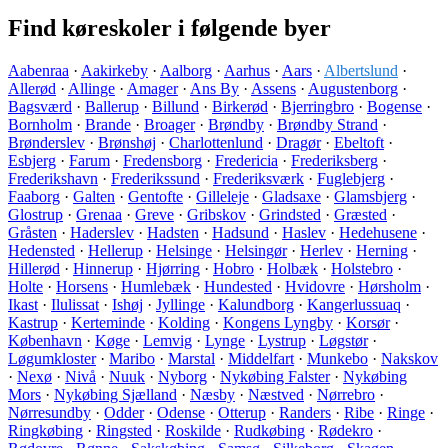
Find køreskoler i følgende byer
Aabenraa
·
Aakirkeby
·
Aalborg
·
Aarhus
·
Aars
·
Albertslund
·
Allerød
·
Allinge
·
Amager
·
Ans By
·
Assens
·
Augustenborg
·
Bagsværd
·
Ballerup
·
Billund
·
Birkerød
·
Bjerringbro
·
Bogense
·
Bornholm
·
Brande
·
Broager
·
Brøndby
·
Brøndby Strand
·
Brønderslev
·
Brønshøj
·
Charlottenlund
·
Dragør
·
Ebeltoft
·
Esbjerg
·
Farum
·
Fredensborg
·
Fredericia
·
Frederiksberg
·
Frederikshavn
·
Frederikssund
·
Frederiksværk
·
Fuglebjerg
·
Faaborg
·
Galten
·
Gentofte
·
Gilleleje
·
Gladsaxe
·
Glamsbjerg
·
Glostrup
·
Grenaa
·
Greve
·
Gribskov
·
Grindsted
·
Græsted
·
Gråsten
·
Haderslev
·
Hadsten
·
Hadsund
·
Haslev
·
Hedehusene
·
Hedensted
·
Hellerup
·
Helsinge
·
Helsingør
·
Herlev
·
Herning
·
Hillerød
·
Hinnerup
·
Hjørring
·
Hobro
·
Holbæk
·
Holstebro
·
Holte
·
Horsens
·
Humlebæk
·
Hundested
·
Hvidovre
·
Hørsholm
·
Ikast
·
Ilulissat
·
Ishøj
·
Jyllinge
·
Kalundborg
·
Kangerlussuaq
·
Kastrup
·
Kerteminde
·
Kolding
·
Kongens Lyngby
·
Korsør
·
København
·
Køge
·
Lemvig
·
Lynge
·
Lystrup
·
Løgstør
·
Løgumkloster
·
Maribo
·
Marstal
·
Middelfart
·
Munkebo
·
Nakskov
·
Nexø
·
Nivå
·
Nuuk
·
Nyborg
·
Nykøbing Falster
·
Nykøbing
Mors
·
Nykøbing Sjælland
·
Næsby
·
Næstved
·
Nørrebro
·
Nørresundby
·
Odder
·
Odense
·
Otterup
·
Randers
·
Ribe
·
Ringe
·
Ringkøbing
·
Ringsted
·
Roskilde
·
Rudkøbing
·
Rødekro
·