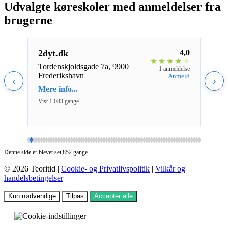
Udvalgte køreskoler med anmeldelser fra
brugerne
4,0
2dyt.dk
4,0
Cen
★
★
★
★
★
★
★
★
Tordenskjoldsgade 7a, 9900
Smed
eldelse
1 anmeldelse
Frederikshavn
Hors
nmeld
Anmeld
‹
›
Mere info...
Mere 
Vist 1.083 gange
Vist 1
Denne side er blevet set 852 gange
© 2026 Teoritid |
Cookie- og Privatlivspolitik
|
Vilkår og
handelsbetingelser
Kun nødvendige
Tilpas
Accepter alle