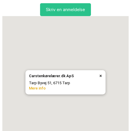
Skriv en anmeldelse
×
Carstenkørelærer.dk ApS
Tarp Byvej 51, 6715 Tarp
Mere info