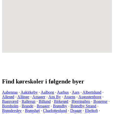
Find køreskoler i følgende byer
Aabenraa
·
Aakirkeby
·
Aalborg
·
Aarhus
·
Aars
·
Albertslund
·
Allerød
·
Allinge
·
Amager
·
Ans By
·
Assens
·
Augustenborg
·
Bagsværd
·
Ballerup
·
Billund
·
Birkerød
·
Bjerringbro
·
Bogense
·
Bornholm
·
Brande
·
Broager
·
Brøndby
·
Brøndby Strand
·
Brønderslev
·
Brønshøj
·
Charlottenlund
·
Dragør
·
Ebeltoft
·