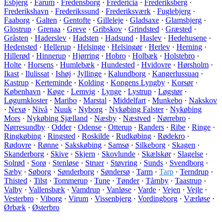
Esbjerg
·
Farum
·
Fredensborg
·
Fredericia
·
Frederiksberg
·
Frederikshavn
·
Frederikssund
·
Frederiksværk
·
Fuglebjerg
·
Faaborg
·
Galten
·
Gentofte
·
Gilleleje
·
Gladsaxe
·
Glamsbjerg
·
Glostrup
·
Grenaa
·
Greve
·
Gribskov
·
Grindsted
·
Græsted
·
Gråsten
·
Haderslev
·
Hadsten
·
Hadsund
·
Haslev
·
Hedehusene
·
Hedensted
·
Hellerup
·
Helsinge
·
Helsingør
·
Herlev
·
Herning
·
Hillerød
·
Hinnerup
·
Hjørring
·
Hobro
·
Holbæk
·
Holstebro
·
Holte
·
Horsens
·
Humlebæk
·
Hundested
·
Hvidovre
·
Hørsholm
·
Ikast
·
Ilulissat
·
Ishøj
·
Jyllinge
·
Kalundborg
·
Kangerlussuaq
·
Kastrup
·
Kerteminde
·
Kolding
·
Kongens Lyngby
·
Korsør
·
København
·
Køge
·
Lemvig
·
Lynge
·
Lystrup
·
Løgstør
·
Løgumkloster
·
Maribo
·
Marstal
·
Middelfart
·
Munkebo
·
Nakskov
·
Nexø
·
Nivå
·
Nuuk
·
Nyborg
·
Nykøbing Falster
·
Nykøbing
Mors
·
Nykøbing Sjælland
·
Næsby
·
Næstved
·
Nørrebro
·
Nørresundby
·
Odder
·
Odense
·
Otterup
·
Randers
·
Ribe
·
Ringe
·
Ringkøbing
·
Ringsted
·
Roskilde
·
Rudkøbing
·
Rødekro
·
Rødovre
·
Rønne
·
Sakskøbing
·
Samsø
·
Silkeborg
·
Skagen
·
Skanderborg
·
Skive
·
Skjern
·
Skovlunde
·
Skælskør
·
Slagelse
·
Solrød
·
Sorø
·
Stenløse
·
Struer
·
Støvring
·
Sunds
·
Svendborg
·
Sæby
·
Søborg
·
Sønderborg
·
Søndersø
·
Tarm
·
Tarp
·
Terndrup
·
Thisted
·
Tilst
·
Tommerup
·
Tune
·
Tønder
·
Tårnby
·
Taastrup
·
Valby
·
Vallensbæk
·
Vamdrup
·
Vanløse
·
Varde
·
Vejen
·
Vejle
·
Vesterbro
·
Viborg
·
Virum
·
Vissenbjerg
·
Vordingborg
·
Værløse
·
Ørbæk
·
Østerbro