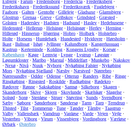
Esbjerg
·
Farum
·
Fredensborg
·
Fredericia
·
Frederiksberg
·
Frederikshavn
·
Frederikssund
·
Frederiksværk
·
Fuglebjerg
·
Faaborg
·
Galten
·
Gentofte
·
Gilleleje
·
Gladsaxe
·
Glamsbjerg
·
Glostrup
·
Grenaa
·
Greve
·
Gribskov
·
Grindsted
·
Græsted
·
Gråsten
·
Haderslev
·
Hadsten
·
Hadsund
·
Haslev
·
Hedehusene
·
Hedensted
·
Hellerup
·
Helsinge
·
Helsingør
·
Herlev
·
Herning
·
Hillerød
·
Hinnerup
·
Hjørring
·
Hobro
·
Holbæk
·
Holstebro
·
Holte
·
Horsens
·
Humlebæk
·
Hundested
·
Hvidovre
·
Hørsholm
·
Ikast
·
Ilulissat
·
Ishøj
·
Jyllinge
·
Kalundborg
·
Kangerlussuaq
·
Kastrup
·
Kerteminde
·
Kolding
·
Kongens Lyngby
·
Korsør
·
København
·
Køge
·
Lemvig
·
Lynge
·
Lystrup
·
Løgstør
·
Løgumkloster
·
Maribo
·
Marstal
·
Middelfart
·
Munkebo
·
Nakskov
·
Nexø
·
Nivå
·
Nuuk
·
Nyborg
·
Nykøbing Falster
·
Nykøbing
Mors
·
Nykøbing Sjælland
·
Næsby
·
Næstved
·
Nørrebro
·
Nørresundby
·
Odder
·
Odense
·
Otterup
·
Randers
·
Ribe
·
Ringe
·
Ringkøbing
·
Ringsted
·
Roskilde
·
Rudkøbing
·
Rødekro
·
Rødovre
·
Rønne
·
Sakskøbing
·
Samsø
·
Silkeborg
·
Skagen
·
Skanderborg
·
Skive
·
Skjern
·
Skovlunde
·
Skælskør
·
Slagelse
·
Solrød
·
Sorø
·
Stenløse
·
Struer
·
Støvring
·
Sunds
·
Svendborg
·
Sæby
·
Søborg
·
Sønderborg
·
Søndersø
·
Tarm
·
Tarp
·
Terndrup
·
Thisted
·
Tilst
·
Tommerup
·
Tune
·
Tønder
·
Tårnby
·
Taastrup
·
Valby
·
Vallensbæk
·
Vamdrup
·
Vanløse
·
Varde
·
Vejen
·
Vejle
·
Vesterbro
·
Viborg
·
Virum
·
Vissenbjerg
·
Vordingborg
·
Værløse
·
Ørbæk
·
Østerbro