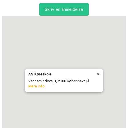
Skriv en anmeldelse
×
AS Køreskole
Vennemindevej 1, 2100 København Ø
Mere info