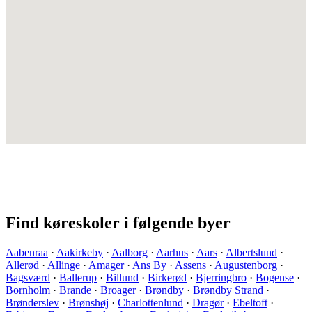
Find køreskoler i følgende byer
Aabenraa
·
Aakirkeby
·
Aalborg
·
Aarhus
·
Aars
·
Albertslund
·
Allerød
·
Allinge
·
Amager
·
Ans By
·
Assens
·
Augustenborg
·
Bagsværd
·
Ballerup
·
Billund
·
Birkerød
·
Bjerringbro
·
Bogense
·
Bornholm
·
Brande
·
Broager
·
Brøndby
·
Brøndby Strand
·
Brønderslev
·
Brønshøj
·
Charlottenlund
·
Dragør
·
Ebeltoft
·