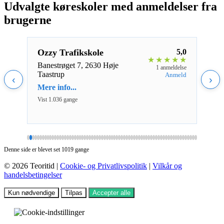
Udvalgte køreskoler med anmeldelser fra
brugerne
5,0
Ozzy Trafikskole
5,0
Jes 
★
★
★
★
★
★
★
★
Banestrøget 7, 2630 Høje
Plata
eldelse
1 anmeldelse
Taastrup
Rudk
nmeld
Anmeld
‹
›
Mere info...
Mere 
Vist 1.036 gange
Vist 2
Denne side er blevet set 1019 gange
© 2026 Teoritid |
Cookie- og Privatlivspolitik
|
Vilkår og
handelsbetingelser
Kun nødvendige
Tilpas
Accepter alle