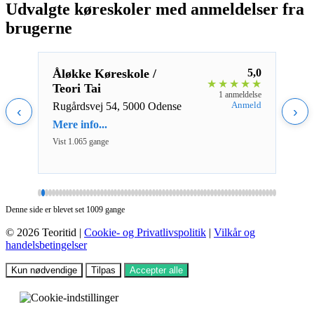
Udvalgte køreskoler med anmeldelser fra
brugerne
5,0
Åløkke Køreskole /
5,0
Aal
★
★
★
★
★
★
★
★
Teori Tai
Brøn
eldelse
1 anmeldelse
Aalb
nmeld
Anmeld
Rugårdsvej 54, 5000 Odense
‹
›
Mere 
Mere info...
Vist 1
Vist 1.065 gange
Denne side er blevet set 1009 gange
© 2026 Teoritid |
Cookie- og Privatlivspolitik
|
Vilkår og
handelsbetingelser
Kun nødvendige
Tilpas
Accepter alle