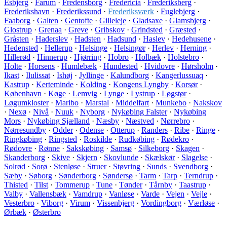
Esbjerg
·
Farum
·
Fredensborg
·
Fredericia
·
Frederiksberg
·
Frederikshavn
·
Frederikssund
·
Frederiksværk
·
Fuglebjerg
·
Faaborg
·
Galten
·
Gentofte
·
Gilleleje
·
Gladsaxe
·
Glamsbjerg
·
Glostrup
·
Grenaa
·
Greve
·
Gribskov
·
Grindsted
·
Græsted
·
Gråsten
·
Haderslev
·
Hadsten
·
Hadsund
·
Haslev
·
Hedehusene
·
Hedensted
·
Hellerup
·
Helsinge
·
Helsingør
·
Herlev
·
Herning
·
Hillerød
·
Hinnerup
·
Hjørring
·
Hobro
·
Holbæk
·
Holstebro
·
Holte
·
Horsens
·
Humlebæk
·
Hundested
·
Hvidovre
·
Hørsholm
·
Ikast
·
Ilulissat
·
Ishøj
·
Jyllinge
·
Kalundborg
·
Kangerlussuaq
·
Kastrup
·
Kerteminde
·
Kolding
·
Kongens Lyngby
·
Korsør
·
København
·
Køge
·
Lemvig
·
Lynge
·
Lystrup
·
Løgstør
·
Løgumkloster
·
Maribo
·
Marstal
·
Middelfart
·
Munkebo
·
Nakskov
·
Nexø
·
Nivå
·
Nuuk
·
Nyborg
·
Nykøbing Falster
·
Nykøbing
Mors
·
Nykøbing Sjælland
·
Næsby
·
Næstved
·
Nørrebro
·
Nørresundby
·
Odder
·
Odense
·
Otterup
·
Randers
·
Ribe
·
Ringe
·
Ringkøbing
·
Ringsted
·
Roskilde
·
Rudkøbing
·
Rødekro
·
Rødovre
·
Rønne
·
Sakskøbing
·
Samsø
·
Silkeborg
·
Skagen
·
Skanderborg
·
Skive
·
Skjern
·
Skovlunde
·
Skælskør
·
Slagelse
·
Solrød
·
Sorø
·
Stenløse
·
Struer
·
Støvring
·
Sunds
·
Svendborg
·
Sæby
·
Søborg
·
Sønderborg
·
Søndersø
·
Tarm
·
Tarp
·
Terndrup
·
Thisted
·
Tilst
·
Tommerup
·
Tune
·
Tønder
·
Tårnby
·
Taastrup
·
Valby
·
Vallensbæk
·
Vamdrup
·
Vanløse
·
Varde
·
Vejen
·
Vejle
·
Vesterbro
·
Viborg
·
Virum
·
Vissenbjerg
·
Vordingborg
·
Værløse
·
Ørbæk
·
Østerbro