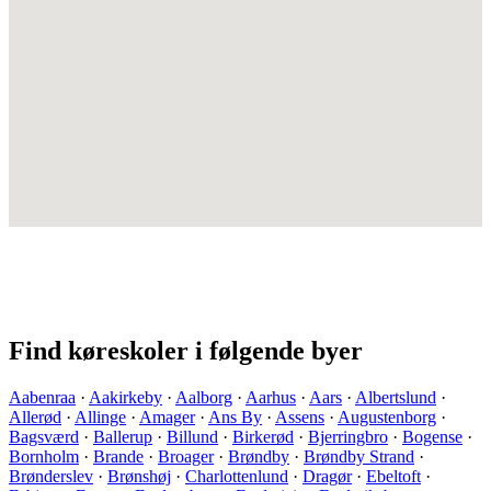
Find køreskoler i følgende byer
Aabenraa
·
Aakirkeby
·
Aalborg
·
Aarhus
·
Aars
·
Albertslund
·
Allerød
·
Allinge
·
Amager
·
Ans By
·
Assens
·
Augustenborg
·
Bagsværd
·
Ballerup
·
Billund
·
Birkerød
·
Bjerringbro
·
Bogense
·
Bornholm
·
Brande
·
Broager
·
Brøndby
·
Brøndby Strand
·
Brønderslev
·
Brønshøj
·
Charlottenlund
·
Dragør
·
Ebeltoft
·