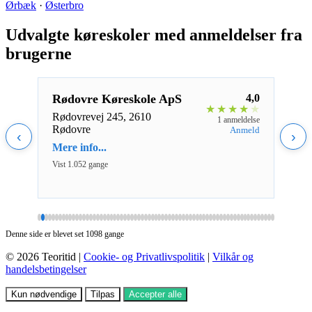
Ørbæk
·
Østerbro
Udvalgte køreskoler med anmeldelser fra
brugerne
5,0
Rødovre Køreskole ApS
4,0
2dy
★
★
★
★
★
★
★
★
Rødovrevej 245, 2610
Tord
eldelse
1 anmeldelse
Rødovre
Fred
nmeld
Anmeld
‹
›
Mere info...
Mere 
Vist 1.052 gange
Vist 1
Denne side er blevet set 1098 gange
© 2026 Teoritid |
Cookie- og Privatlivspolitik
|
Vilkår og
handelsbetingelser
Kun nødvendige
Tilpas
Accepter alle