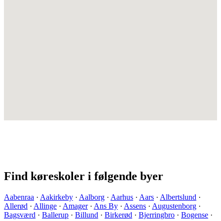
Find køreskoler i følgende byer
Aabenraa
·
Aakirkeby
·
Aalborg
·
Aarhus
·
Aars
·
Albertslund
·
Allerød
·
Allinge
·
Amager
·
Ans By
·
Assens
·
Augustenborg
·
Bagsværd
·
Ballerup
·
Billund
·
Birkerød
·
Bjerringbro
·
Bogense
·