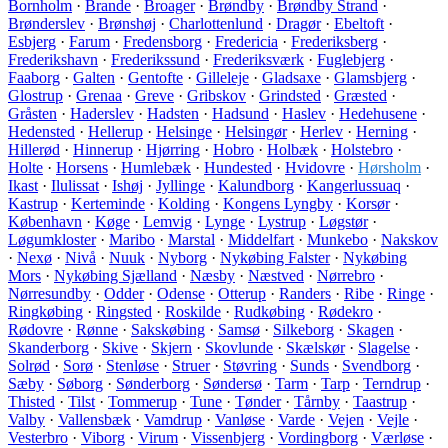
Bornholm
·
Brande
·
Broager
·
Brøndby
·
Brøndby Strand
·
Brønderslev
·
Brønshøj
·
Charlottenlund
·
Dragør
·
Ebeltoft
·
Esbjerg
·
Farum
·
Fredensborg
·
Fredericia
·
Frederiksberg
·
Frederikshavn
·
Frederikssund
·
Frederiksværk
·
Fuglebjerg
·
Faaborg
·
Galten
·
Gentofte
·
Gilleleje
·
Gladsaxe
·
Glamsbjerg
·
Glostrup
·
Grenaa
·
Greve
·
Gribskov
·
Grindsted
·
Græsted
·
Gråsten
·
Haderslev
·
Hadsten
·
Hadsund
·
Haslev
·
Hedehusene
·
Hedensted
·
Hellerup
·
Helsinge
·
Helsingør
·
Herlev
·
Herning
·
Hillerød
·
Hinnerup
·
Hjørring
·
Hobro
·
Holbæk
·
Holstebro
·
Holte
·
Horsens
·
Humlebæk
·
Hundested
·
Hvidovre
·
Hørsholm
·
Ikast
·
Ilulissat
·
Ishøj
·
Jyllinge
·
Kalundborg
·
Kangerlussuaq
·
Kastrup
·
Kerteminde
·
Kolding
·
Kongens Lyngby
·
Korsør
·
København
·
Køge
·
Lemvig
·
Lynge
·
Lystrup
·
Løgstør
·
Løgumkloster
·
Maribo
·
Marstal
·
Middelfart
·
Munkebo
·
Nakskov
·
Nexø
·
Nivå
·
Nuuk
·
Nyborg
·
Nykøbing Falster
·
Nykøbing
Mors
·
Nykøbing Sjælland
·
Næsby
·
Næstved
·
Nørrebro
·
Nørresundby
·
Odder
·
Odense
·
Otterup
·
Randers
·
Ribe
·
Ringe
·
Ringkøbing
·
Ringsted
·
Roskilde
·
Rudkøbing
·
Rødekro
·
Rødovre
·
Rønne
·
Sakskøbing
·
Samsø
·
Silkeborg
·
Skagen
·
Skanderborg
·
Skive
·
Skjern
·
Skovlunde
·
Skælskør
·
Slagelse
·
Solrød
·
Sorø
·
Stenløse
·
Struer
·
Støvring
·
Sunds
·
Svendborg
·
Sæby
·
Søborg
·
Sønderborg
·
Søndersø
·
Tarm
·
Tarp
·
Terndrup
·
Thisted
·
Tilst
·
Tommerup
·
Tune
·
Tønder
·
Tårnby
·
Taastrup
·
Valby
·
Vallensbæk
·
Vamdrup
·
Vanløse
·
Varde
·
Vejen
·
Vejle
·
Vesterbro
·
Viborg
·
Virum
·
Vissenbjerg
·
Vordingborg
·
Værløse
·