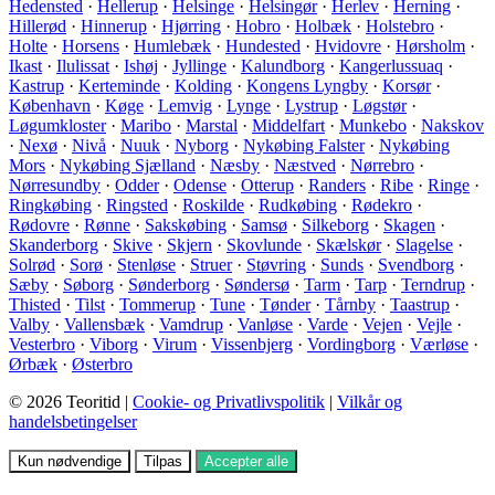
Hedensted
·
Hellerup
·
Helsinge
·
Helsingør
·
Herlev
·
Herning
·
Hillerød
·
Hinnerup
·
Hjørring
·
Hobro
·
Holbæk
·
Holstebro
·
Holte
·
Horsens
·
Humlebæk
·
Hundested
·
Hvidovre
·
Hørsholm
·
Ikast
·
Ilulissat
·
Ishøj
·
Jyllinge
·
Kalundborg
·
Kangerlussuaq
·
Kastrup
·
Kerteminde
·
Kolding
·
Kongens Lyngby
·
Korsør
·
København
·
Køge
·
Lemvig
·
Lynge
·
Lystrup
·
Løgstør
·
Løgumkloster
·
Maribo
·
Marstal
·
Middelfart
·
Munkebo
·
Nakskov
·
Nexø
·
Nivå
·
Nuuk
·
Nyborg
·
Nykøbing Falster
·
Nykøbing
Mors
·
Nykøbing Sjælland
·
Næsby
·
Næstved
·
Nørrebro
·
Nørresundby
·
Odder
·
Odense
·
Otterup
·
Randers
·
Ribe
·
Ringe
·
Ringkøbing
·
Ringsted
·
Roskilde
·
Rudkøbing
·
Rødekro
·
Rødovre
·
Rønne
·
Sakskøbing
·
Samsø
·
Silkeborg
·
Skagen
·
Skanderborg
·
Skive
·
Skjern
·
Skovlunde
·
Skælskør
·
Slagelse
·
Solrød
·
Sorø
·
Stenløse
·
Struer
·
Støvring
·
Sunds
·
Svendborg
·
Sæby
·
Søborg
·
Sønderborg
·
Søndersø
·
Tarm
·
Tarp
·
Terndrup
·
Thisted
·
Tilst
·
Tommerup
·
Tune
·
Tønder
·
Tårnby
·
Taastrup
·
Valby
·
Vallensbæk
·
Vamdrup
·
Vanløse
·
Varde
·
Vejen
·
Vejle
·
Vesterbro
·
Viborg
·
Virum
·
Vissenbjerg
·
Vordingborg
·
Værløse
·
Ørbæk
·
Østerbro
© 2026 Teoritid |
Cookie- og Privatlivspolitik
|
Vilkår og
handelsbetingelser
Kun nødvendige
Tilpas
Accepter alle