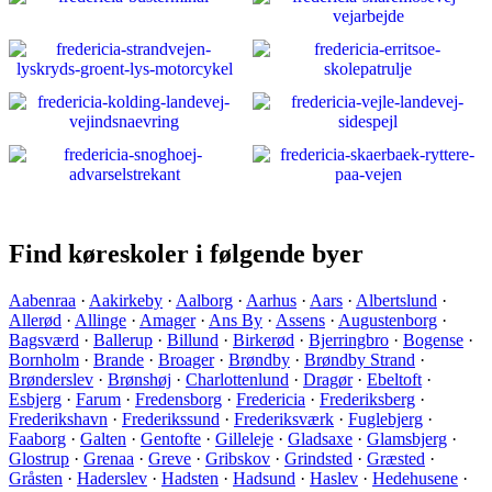
Find køreskoler i følgende byer
Aabenraa
·
Aakirkeby
·
Aalborg
·
Aarhus
·
Aars
·
Albertslund
·
Allerød
·
Allinge
·
Amager
·
Ans By
·
Assens
·
Augustenborg
·
Bagsværd
·
Ballerup
·
Billund
·
Birkerød
·
Bjerringbro
·
Bogense
·
Bornholm
·
Brande
·
Broager
·
Brøndby
·
Brøndby Strand
·
Brønderslev
·
Brønshøj
·
Charlottenlund
·
Dragør
·
Ebeltoft
·
Esbjerg
·
Farum
·
Fredensborg
·
Fredericia
·
Frederiksberg
·
Frederikshavn
·
Frederikssund
·
Frederiksværk
·
Fuglebjerg
·
Faaborg
·
Galten
·
Gentofte
·
Gilleleje
·
Gladsaxe
·
Glamsbjerg
·
Glostrup
·
Grenaa
·
Greve
·
Gribskov
·
Grindsted
·
Græsted
·
Gråsten
·
Haderslev
·
Hadsten
·
Hadsund
·
Haslev
·
Hedehusene
·