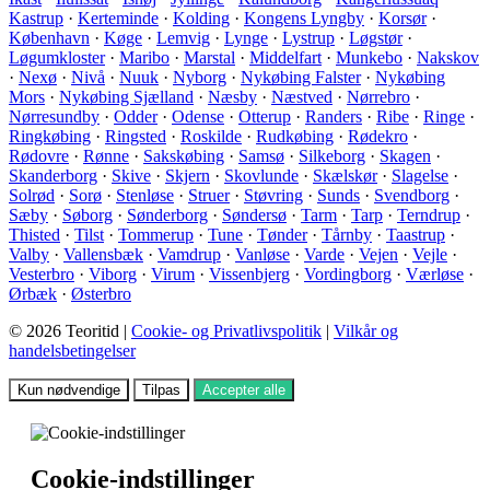
Kastrup
·
Kerteminde
·
Kolding
·
Kongens Lyngby
·
Korsør
·
København
·
Køge
·
Lemvig
·
Lynge
·
Lystrup
·
Løgstør
·
Løgumkloster
·
Maribo
·
Marstal
·
Middelfart
·
Munkebo
·
Nakskov
·
Nexø
·
Nivå
·
Nuuk
·
Nyborg
·
Nykøbing Falster
·
Nykøbing
Mors
·
Nykøbing Sjælland
·
Næsby
·
Næstved
·
Nørrebro
·
Nørresundby
·
Odder
·
Odense
·
Otterup
·
Randers
·
Ribe
·
Ringe
·
Ringkøbing
·
Ringsted
·
Roskilde
·
Rudkøbing
·
Rødekro
·
Rødovre
·
Rønne
·
Sakskøbing
·
Samsø
·
Silkeborg
·
Skagen
·
Skanderborg
·
Skive
·
Skjern
·
Skovlunde
·
Skælskør
·
Slagelse
·
Solrød
·
Sorø
·
Stenløse
·
Struer
·
Støvring
·
Sunds
·
Svendborg
·
Sæby
·
Søborg
·
Sønderborg
·
Søndersø
·
Tarm
·
Tarp
·
Terndrup
·
Thisted
·
Tilst
·
Tommerup
·
Tune
·
Tønder
·
Tårnby
·
Taastrup
·
Valby
·
Vallensbæk
·
Vamdrup
·
Vanløse
·
Varde
·
Vejen
·
Vejle
·
Vesterbro
·
Viborg
·
Virum
·
Vissenbjerg
·
Vordingborg
·
Værløse
·
Ørbæk
·
Østerbro
© 2026 Teoritid |
Cookie- og Privatlivspolitik
|
Vilkår og
handelsbetingelser
Kun nødvendige
Tilpas
Accepter alle
Cookie-indstillinger