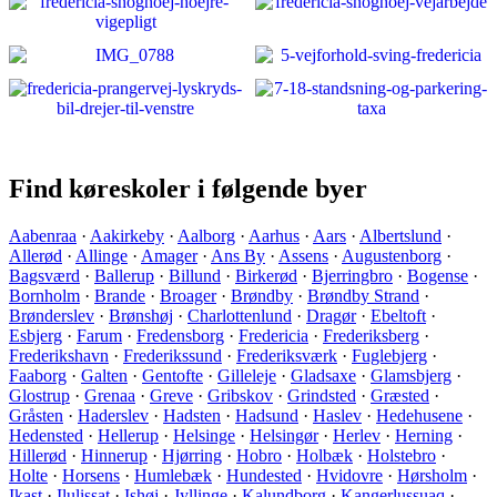
Find køreskoler i følgende byer
Aabenraa
·
Aakirkeby
·
Aalborg
·
Aarhus
·
Aars
·
Albertslund
·
Allerød
·
Allinge
·
Amager
·
Ans By
·
Assens
·
Augustenborg
·
Bagsværd
·
Ballerup
·
Billund
·
Birkerød
·
Bjerringbro
·
Bogense
·
Bornholm
·
Brande
·
Broager
·
Brøndby
·
Brøndby Strand
·
Brønderslev
·
Brønshøj
·
Charlottenlund
·
Dragør
·
Ebeltoft
·
Esbjerg
·
Farum
·
Fredensborg
·
Fredericia
·
Frederiksberg
·
Frederikshavn
·
Frederikssund
·
Frederiksværk
·
Fuglebjerg
·
Faaborg
·
Galten
·
Gentofte
·
Gilleleje
·
Gladsaxe
·
Glamsbjerg
·
Glostrup
·
Grenaa
·
Greve
·
Gribskov
·
Grindsted
·
Græsted
·
Gråsten
·
Haderslev
·
Hadsten
·
Hadsund
·
Haslev
·
Hedehusene
·
Hedensted
·
Hellerup
·
Helsinge
·
Helsingør
·
Herlev
·
Herning
·
Hillerød
·
Hinnerup
·
Hjørring
·
Hobro
·
Holbæk
·
Holstebro
·
Holte
·
Horsens
·
Humlebæk
·
Hundested
·
Hvidovre
·
Hørsholm
·
Ikast
·
Ilulissat
·
Ishøj
·
Jyllinge
·
Kalundborg
·
Kangerlussuaq
·