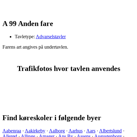
A 99 Anden fare
Tavletype:
Advarselstavler
Farens art angives på undertavlen.
Trafikfotos hvor tavlen anvendes
Find køreskoler i følgende byer
Aabenraa
·
Aakirkeby
·
Aalborg
·
Aarhus
·
Aars
·
Albertslund
·
Allerød
·
Allinge
·
Amager
·
Ans By
·
Assens
·
Augustenborg
·