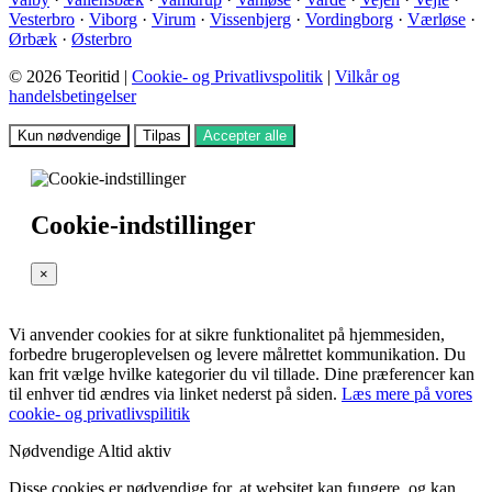
Vesterbro
·
Viborg
·
Virum
·
Vissenbjerg
·
Vordingborg
·
Værløse
·
Ørbæk
·
Østerbro
© 2026 Teoritid |
Cookie- og Privatlivspolitik
|
Vilkår og
handelsbetingelser
Kun nødvendige
Tilpas
Accepter alle
Cookie-indstillinger
×
Vi anvender cookies for at sikre funktionalitet på hjemmesiden,
forbedre brugeroplevelsen og levere målrettet kommunikation. Du
kan frit vælge hvilke kategorier du vil tillade. Dine præferencer kan
til enhver tid ændres via linket nederst på siden.
Læs mere på vores
cookie- og privatlivspilitik
Nødvendige
Altid aktiv
Disse cookies er nødvendige for, at websitet kan fungere, og kan