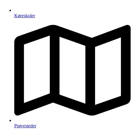
Køreskoler
Prøvesteder