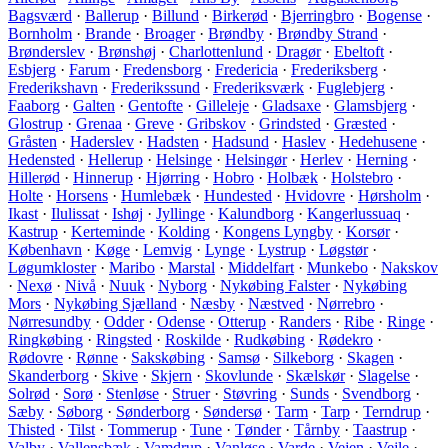
Bagsværd
·
Ballerup
·
Billund
·
Birkerød
·
Bjerringbro
·
Bogense
·
Bornholm
·
Brande
·
Broager
·
Brøndby
·
Brøndby Strand
·
Brønderslev
·
Brønshøj
·
Charlottenlund
·
Dragør
·
Ebeltoft
·
Esbjerg
·
Farum
·
Fredensborg
·
Fredericia
·
Frederiksberg
·
Frederikshavn
·
Frederikssund
·
Frederiksværk
·
Fuglebjerg
·
Faaborg
·
Galten
·
Gentofte
·
Gilleleje
·
Gladsaxe
·
Glamsbjerg
·
Glostrup
·
Grenaa
·
Greve
·
Gribskov
·
Grindsted
·
Græsted
·
Gråsten
·
Haderslev
·
Hadsten
·
Hadsund
·
Haslev
·
Hedehusene
·
Hedensted
·
Hellerup
·
Helsinge
·
Helsingør
·
Herlev
·
Herning
·
Hillerød
·
Hinnerup
·
Hjørring
·
Hobro
·
Holbæk
·
Holstebro
·
Holte
·
Horsens
·
Humlebæk
·
Hundested
·
Hvidovre
·
Hørsholm
·
Ikast
·
Ilulissat
·
Ishøj
·
Jyllinge
·
Kalundborg
·
Kangerlussuaq
·
Kastrup
·
Kerteminde
·
Kolding
·
Kongens Lyngby
·
Korsør
·
København
·
Køge
·
Lemvig
·
Lynge
·
Lystrup
·
Løgstør
·
Løgumkloster
·
Maribo
·
Marstal
·
Middelfart
·
Munkebo
·
Nakskov
·
Nexø
·
Nivå
·
Nuuk
·
Nyborg
·
Nykøbing Falster
·
Nykøbing
Mors
·
Nykøbing Sjælland
·
Næsby
·
Næstved
·
Nørrebro
·
Nørresundby
·
Odder
·
Odense
·
Otterup
·
Randers
·
Ribe
·
Ringe
·
Ringkøbing
·
Ringsted
·
Roskilde
·
Rudkøbing
·
Rødekro
·
Rødovre
·
Rønne
·
Sakskøbing
·
Samsø
·
Silkeborg
·
Skagen
·
Skanderborg
·
Skive
·
Skjern
·
Skovlunde
·
Skælskør
·
Slagelse
·
Solrød
·
Sorø
·
Stenløse
·
Struer
·
Støvring
·
Sunds
·
Svendborg
·
Sæby
·
Søborg
·
Sønderborg
·
Søndersø
·
Tarm
·
Tarp
·
Terndrup
·
Thisted
·
Tilst
·
Tommerup
·
Tune
·
Tønder
·
Tårnby
·
Taastrup
·
Valby
·
Vallensbæk
·
Vamdrup
·
Vanløse
·
Varde
·
Vejen
·
Vejle
·