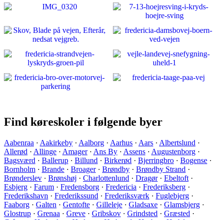
Find køreskoler i følgende byer
Aabenraa
·
Aakirkeby
·
Aalborg
·
Aarhus
·
Aars
·
Albertslund
·
Allerød
·
Allinge
·
Amager
·
Ans By
·
Assens
·
Augustenborg
·
Bagsværd
·
Ballerup
·
Billund
·
Birkerød
·
Bjerringbro
·
Bogense
·
Bornholm
·
Brande
·
Broager
·
Brøndby
·
Brøndby Strand
·
Brønderslev
·
Brønshøj
·
Charlottenlund
·
Dragør
·
Ebeltoft
·
Esbjerg
·
Farum
·
Fredensborg
·
Fredericia
·
Frederiksberg
·
Frederikshavn
·
Frederikssund
·
Frederiksværk
·
Fuglebjerg
·
Faaborg
·
Galten
·
Gentofte
·
Gilleleje
·
Gladsaxe
·
Glamsbjerg
·
Glostrup
·
Grenaa
·
Greve
·
Gribskov
·
Grindsted
·
Græsted
·