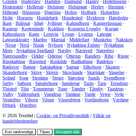
Gråsten
·
Haderslev
·
Hadsten
·
Hadsund
·
Haslev
·
Hedehusene
·
Hedensted
·
Hellerup
·
Helsinge
·
Helsingør
·
Herlev
·
Herning
·
Hillerød
·
Hinnerup
·
Hjørring
·
Hobro
·
Holbæk
·
Holstebro
·
Holte
·
Horsens
·
Humlebæk
·
Hundested
·
Hvidovre
·
Hørsholm
·
Ikast
·
Ilulissat
·
Ishøj
·
Jyllinge
·
Kalundborg
·
Kangerlussuaq
·
Kastrup
·
Kerteminde
·
Kolding
·
Kongens Lyngby
·
Korsør
·
København
·
Køge
·
Lemvig
·
Lynge
·
Lystrup
·
Løgstør
·
Løgumkloster
·
Maribo
·
Marstal
·
Middelfart
·
Munkebo
·
Nakskov
·
Nexø
·
Nivå
·
Nuuk
·
Nyborg
·
Nykøbing Falster
·
Nykøbing
Mors
·
Nykøbing Sjælland
·
Næsby
·
Næstved
·
Nørrebro
·
Nørresundby
·
Odder
·
Odense
·
Otterup
·
Randers
·
Ribe
·
Ringe
·
Ringkøbing
·
Ringsted
·
Roskilde
·
Rudkøbing
·
Rødekro
·
Rødovre
·
Rønne
·
Sakskøbing
·
Samsø
·
Silkeborg
·
Skagen
·
Skanderborg
·
Skive
·
Skjern
·
Skovlunde
·
Skælskør
·
Slagelse
·
Solrød
·
Sorø
·
Stenløse
·
Struer
·
Støvring
·
Sunds
·
Svendborg
·
Sæby
·
Søborg
·
Sønderborg
·
Søndersø
·
Tarm
·
Tarp
·
Terndrup
·
Thisted
·
Tilst
·
Tommerup
·
Tune
·
Tønder
·
Tårnby
·
Taastrup
·
Valby
·
Vallensbæk
·
Vamdrup
·
Vanløse
·
Varde
·
Vejen
·
Vejle
·
Vesterbro
·
Viborg
·
Virum
·
Vissenbjerg
·
Vordingborg
·
Værløse
·
Ørbæk
·
Østerbro
© 2026 Teoritid |
Cookie- og Privatlivspolitik
|
Vilkår og
handelsbetingelser
Kun nødvendige
Tilpas
Accepter alle