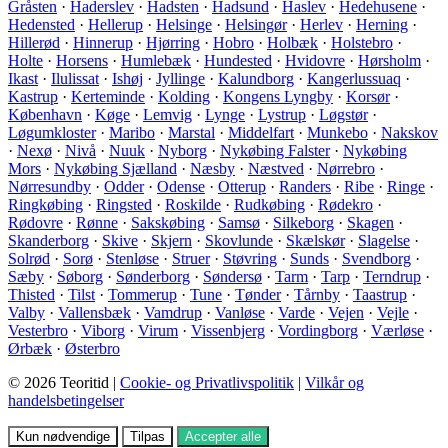
Gråsten
·
Haderslev
·
Hadsten
·
Hadsund
·
Haslev
·
Hedehusene
·
Hedensted
·
Hellerup
·
Helsinge
·
Helsingør
·
Herlev
·
Herning
·
Hillerød
·
Hinnerup
·
Hjørring
·
Hobro
·
Holbæk
·
Holstebro
·
Holte
·
Horsens
·
Humlebæk
·
Hundested
·
Hvidovre
·
Hørsholm
·
Ikast
·
Ilulissat
·
Ishøj
·
Jyllinge
·
Kalundborg
·
Kangerlussuaq
·
Kastrup
·
Kerteminde
·
Kolding
·
Kongens Lyngby
·
Korsør
·
København
·
Køge
·
Lemvig
·
Lynge
·
Lystrup
·
Løgstør
·
Løgumkloster
·
Maribo
·
Marstal
·
Middelfart
·
Munkebo
·
Nakskov
·
Nexø
·
Nivå
·
Nuuk
·
Nyborg
·
Nykøbing Falster
·
Nykøbing
Mors
·
Nykøbing Sjælland
·
Næsby
·
Næstved
·
Nørrebro
·
Nørresundby
·
Odder
·
Odense
·
Otterup
·
Randers
·
Ribe
·
Ringe
·
Ringkøbing
·
Ringsted
·
Roskilde
·
Rudkøbing
·
Rødekro
·
Rødovre
·
Rønne
·
Sakskøbing
·
Samsø
·
Silkeborg
·
Skagen
·
Skanderborg
·
Skive
·
Skjern
·
Skovlunde
·
Skælskør
·
Slagelse
·
Solrød
·
Sorø
·
Stenløse
·
Struer
·
Støvring
·
Sunds
·
Svendborg
·
Sæby
·
Søborg
·
Sønderborg
·
Søndersø
·
Tarm
·
Tarp
·
Terndrup
·
Thisted
·
Tilst
·
Tommerup
·
Tune
·
Tønder
·
Tårnby
·
Taastrup
·
Valby
·
Vallensbæk
·
Vamdrup
·
Vanløse
·
Varde
·
Vejen
·
Vejle
·
Vesterbro
·
Viborg
·
Virum
·
Vissenbjerg
·
Vordingborg
·
Værløse
·
Ørbæk
·
Østerbro
© 2026 Teoritid |
Cookie- og Privatlivspolitik
|
Vilkår og
handelsbetingelser
Kun nødvendige
Tilpas
Accepter alle