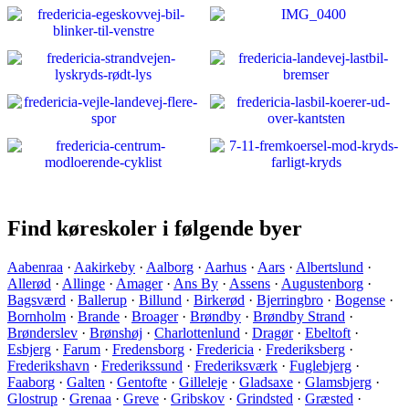
Find køreskoler i følgende byer
Aabenraa
·
Aakirkeby
·
Aalborg
·
Aarhus
·
Aars
·
Albertslund
·
Allerød
·
Allinge
·
Amager
·
Ans By
·
Assens
·
Augustenborg
·
Bagsværd
·
Ballerup
·
Billund
·
Birkerød
·
Bjerringbro
·
Bogense
·
Bornholm
·
Brande
·
Broager
·
Brøndby
·
Brøndby Strand
·
Brønderslev
·
Brønshøj
·
Charlottenlund
·
Dragør
·
Ebeltoft
·
Esbjerg
·
Farum
·
Fredensborg
·
Fredericia
·
Frederiksberg
·
Frederikshavn
·
Frederikssund
·
Frederiksværk
·
Fuglebjerg
·
Faaborg
·
Galten
·
Gentofte
·
Gilleleje
·
Gladsaxe
·
Glamsbjerg
·
Glostrup
·
Grenaa
·
Greve
·
Gribskov
·
Grindsted
·
Græsted
·