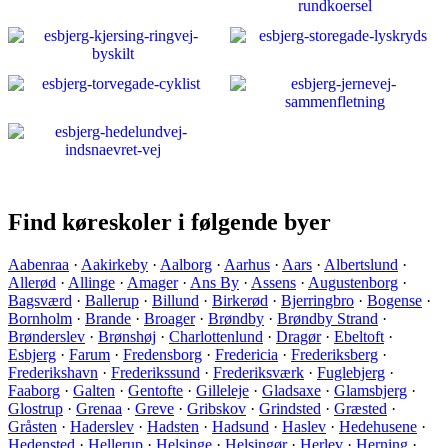
Find køreskoler i følgende byer
Aabenraa
·
Aakirkeby
·
Aalborg
·
Aarhus
·
Aars
·
Albertslund
·
Allerød
·
Allinge
·
Amager
·
Ans By
·
Assens
·
Augustenborg
·
Bagsværd
·
Ballerup
·
Billund
·
Birkerød
·
Bjerringbro
·
Bogense
·
Bornholm
·
Brande
·
Broager
·
Brøndby
·
Brøndby Strand
·
Brønderslev
·
Brønshøj
·
Charlottenlund
·
Dragør
·
Ebeltoft
·
Esbjerg
·
Farum
·
Fredensborg
·
Fredericia
·
Frederiksberg
·
Frederikshavn
·
Frederikssund
·
Frederiksværk
·
Fuglebjerg
·
Faaborg
·
Galten
·
Gentofte
·
Gilleleje
·
Gladsaxe
·
Glamsbjerg
·
Glostrup
·
Grenaa
·
Greve
·
Gribskov
·
Grindsted
·
Græsted
·
Gråsten
·
Haderslev
·
Hadsten
·
Hadsund
·
Haslev
·
Hedehusene
·
Hedensted
·
Hellerup
·
Helsinge
·
Helsingør
·
Herlev
·
Herning
·