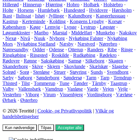
Hillerød
·
Hinnerup
·
Hjørring
·
Hobro
·
Holbæk
·
Holstebro
·
Holte
·
Horsens
·
Humlebæk
·
Hundested
·
Hvidovre
·
Hørsholm
·
Ikast
·
Ilulissat
·
Ishøj
·
Jyllinge
·
Kalundborg
·
Kangerlussuaq
·
Kastrup
·
Kerteminde
·
Kolding
·
Kongens Lyngby
·
Korsør
·
København
·
Køge
·
Lemvig
·
Lynge
·
Lystrup
·
Løgstør
·
Løgumkloster
·
Maribo
·
Marstal
·
Middelfart
·
Munkebo
·
Nakskov
·
Nexø
·
Nivå
·
Nuuk
·
Nyborg
·
Nykøbing Falster
·
Nykøbing
Mors
·
Nykøbing Sjælland
·
Næsby
·
Næstved
·
Nørrebro
·
Nørresundby
·
Odder
·
Odense
·
Otterup
·
Randers
·
Ribe
·
Ringe
·
Ringkøbing
·
Ringsted
·
Roskilde
·
Rudkøbing
·
Rødekro
·
Rødovre
·
Rønne
·
Sakskøbing
·
Samsø
·
Silkeborg
·
Skagen
·
Skanderborg
·
Skive
·
Skjern
·
Skovlunde
·
Skælskør
·
Slagelse
·
Solrød
·
Sorø
·
Stenløse
·
Struer
·
Støvring
·
Sunds
·
Svendborg
·
Sæby
·
Søborg
·
Sønderborg
·
Søndersø
·
Tarm
·
Tarp
·
Terndrup
·
Thisted
·
Tilst
·
Tommerup
·
Tune
·
Tønder
·
Tårnby
·
Taastrup
·
Valby
·
Vallensbæk
·
Vamdrup
·
Vanløse
·
Varde
·
Vejen
·
Vejle
·
Vesterbro
·
Viborg
·
Virum
·
Vissenbjerg
·
Vordingborg
·
Værløse
·
Ørbæk
·
Østerbro
© 2026 Teoritid |
Cookie- og Privatlivspolitik
|
Vilkår og
handelsbetingelser
Kun nødvendige
Tilpas
Accepter alle