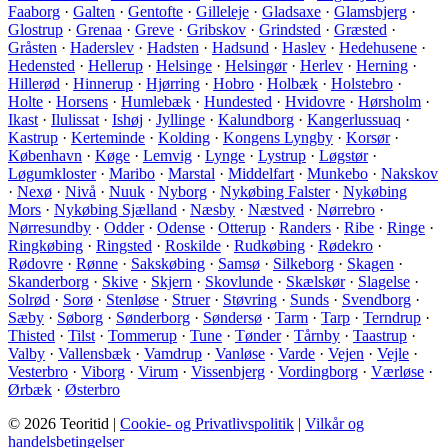
Faaborg
·
Galten
·
Gentofte
·
Gilleleje
·
Gladsaxe
·
Glamsbjerg
·
Glostrup
·
Grenaa
·
Greve
·
Gribskov
·
Grindsted
·
Græsted
·
Gråsten
·
Haderslev
·
Hadsten
·
Hadsund
·
Haslev
·
Hedehusene
·
Hedensted
·
Hellerup
·
Helsinge
·
Helsingør
·
Herlev
·
Herning
·
Hillerød
·
Hinnerup
·
Hjørring
·
Hobro
·
Holbæk
·
Holstebro
·
Holte
·
Horsens
·
Humlebæk
·
Hundested
·
Hvidovre
·
Hørsholm
·
Ikast
·
Ilulissat
·
Ishøj
·
Jyllinge
·
Kalundborg
·
Kangerlussuaq
·
Kastrup
·
Kerteminde
·
Kolding
·
Kongens Lyngby
·
Korsør
·
København
·
Køge
·
Lemvig
·
Lynge
·
Lystrup
·
Løgstør
·
Løgumkloster
·
Maribo
·
Marstal
·
Middelfart
·
Munkebo
·
Nakskov
·
Nexø
·
Nivå
·
Nuuk
·
Nyborg
·
Nykøbing Falster
·
Nykøbing
Mors
·
Nykøbing Sjælland
·
Næsby
·
Næstved
·
Nørrebro
·
Nørresundby
·
Odder
·
Odense
·
Otterup
·
Randers
·
Ribe
·
Ringe
·
Ringkøbing
·
Ringsted
·
Roskilde
·
Rudkøbing
·
Rødekro
·
Rødovre
·
Rønne
·
Sakskøbing
·
Samsø
·
Silkeborg
·
Skagen
·
Skanderborg
·
Skive
·
Skjern
·
Skovlunde
·
Skælskør
·
Slagelse
·
Solrød
·
Sorø
·
Stenløse
·
Struer
·
Støvring
·
Sunds
·
Svendborg
·
Sæby
·
Søborg
·
Sønderborg
·
Søndersø
·
Tarm
·
Tarp
·
Terndrup
·
Thisted
·
Tilst
·
Tommerup
·
Tune
·
Tønder
·
Tårnby
·
Taastrup
·
Valby
·
Vallensbæk
·
Vamdrup
·
Vanløse
·
Varde
·
Vejen
·
Vejle
·
Vesterbro
·
Viborg
·
Virum
·
Vissenbjerg
·
Vordingborg
·
Værløse
·
Ørbæk
·
Østerbro
© 2026 Teoritid |
Cookie- og Privatlivspolitik
|
Vilkår og
handelsbetingelser