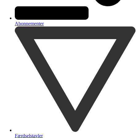
Abonnementer
Færdselstavler