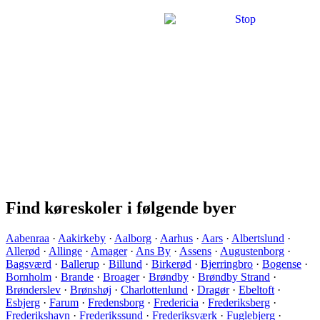
Find køreskoler i følgende byer
Aabenraa
·
Aakirkeby
·
Aalborg
·
Aarhus
·
Aars
·
Albertslund
·
Allerød
·
Allinge
·
Amager
·
Ans By
·
Assens
·
Augustenborg
·
Bagsværd
·
Ballerup
·
Billund
·
Birkerød
·
Bjerringbro
·
Bogense
·
Bornholm
·
Brande
·
Broager
·
Brøndby
·
Brøndby Strand
·
Brønderslev
·
Brønshøj
·
Charlottenlund
·
Dragør
·
Ebeltoft
·
Esbjerg
·
Farum
·
Fredensborg
·
Fredericia
·
Frederiksberg
·
Frederikshavn
·
Frederikssund
·
Frederiksværk
·
Fuglebjerg
·