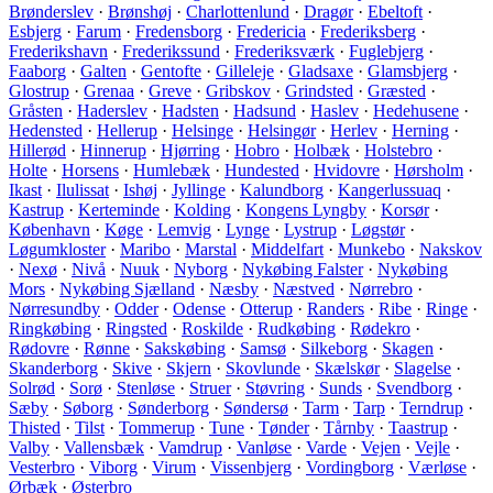
Brønderslev
·
Brønshøj
·
Charlottenlund
·
Dragør
·
Ebeltoft
·
Esbjerg
·
Farum
·
Fredensborg
·
Fredericia
·
Frederiksberg
·
Frederikshavn
·
Frederikssund
·
Frederiksværk
·
Fuglebjerg
·
Faaborg
·
Galten
·
Gentofte
·
Gilleleje
·
Gladsaxe
·
Glamsbjerg
·
Glostrup
·
Grenaa
·
Greve
·
Gribskov
·
Grindsted
·
Græsted
·
Gråsten
·
Haderslev
·
Hadsten
·
Hadsund
·
Haslev
·
Hedehusene
·
Hedensted
·
Hellerup
·
Helsinge
·
Helsingør
·
Herlev
·
Herning
·
Hillerød
·
Hinnerup
·
Hjørring
·
Hobro
·
Holbæk
·
Holstebro
·
Holte
·
Horsens
·
Humlebæk
·
Hundested
·
Hvidovre
·
Hørsholm
·
Ikast
·
Ilulissat
·
Ishøj
·
Jyllinge
·
Kalundborg
·
Kangerlussuaq
·
Kastrup
·
Kerteminde
·
Kolding
·
Kongens Lyngby
·
Korsør
·
København
·
Køge
·
Lemvig
·
Lynge
·
Lystrup
·
Løgstør
·
Løgumkloster
·
Maribo
·
Marstal
·
Middelfart
·
Munkebo
·
Nakskov
·
Nexø
·
Nivå
·
Nuuk
·
Nyborg
·
Nykøbing Falster
·
Nykøbing
Mors
·
Nykøbing Sjælland
·
Næsby
·
Næstved
·
Nørrebro
·
Nørresundby
·
Odder
·
Odense
·
Otterup
·
Randers
·
Ribe
·
Ringe
·
Ringkøbing
·
Ringsted
·
Roskilde
·
Rudkøbing
·
Rødekro
·
Rødovre
·
Rønne
·
Sakskøbing
·
Samsø
·
Silkeborg
·
Skagen
·
Skanderborg
·
Skive
·
Skjern
·
Skovlunde
·
Skælskør
·
Slagelse
·
Solrød
·
Sorø
·
Stenløse
·
Struer
·
Støvring
·
Sunds
·
Svendborg
·
Sæby
·
Søborg
·
Sønderborg
·
Søndersø
·
Tarm
·
Tarp
·
Terndrup
·
Thisted
·
Tilst
·
Tommerup
·
Tune
·
Tønder
·
Tårnby
·
Taastrup
·
Valby
·
Vallensbæk
·
Vamdrup
·
Vanløse
·
Varde
·
Vejen
·
Vejle
·
Vesterbro
·
Viborg
·
Virum
·
Vissenbjerg
·
Vordingborg
·
Værløse
·
Ørbæk
·
Østerbro