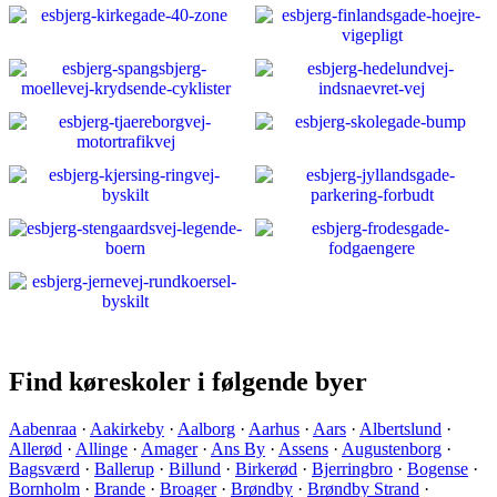
Find køreskoler i følgende byer
Aabenraa
·
Aakirkeby
·
Aalborg
·
Aarhus
·
Aars
·
Albertslund
·
Allerød
·
Allinge
·
Amager
·
Ans By
·
Assens
·
Augustenborg
·
Bagsværd
·
Ballerup
·
Billund
·
Birkerød
·
Bjerringbro
·
Bogense
·
Bornholm
·
Brande
·
Broager
·
Brøndby
·
Brøndby Strand
·