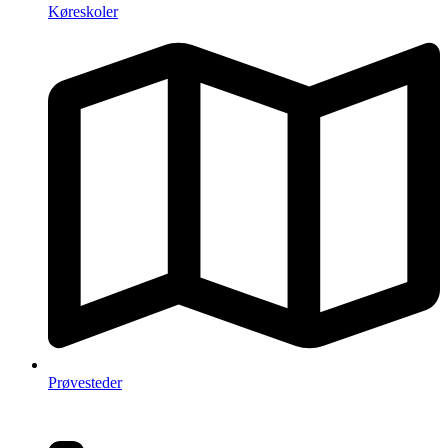
Køreskoler
Prøvesteder