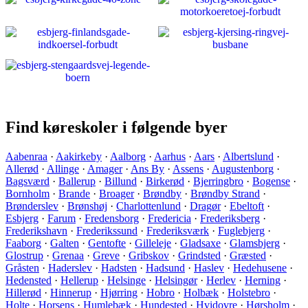
Find køreskoler i følgende byer
Aabenraa
·
Aakirkeby
·
Aalborg
·
Aarhus
·
Aars
·
Albertslund
·
Allerød
·
Allinge
·
Amager
·
Ans By
·
Assens
·
Augustenborg
·
Bagsværd
·
Ballerup
·
Billund
·
Birkerød
·
Bjerringbro
·
Bogense
·
Bornholm
·
Brande
·
Broager
·
Brøndby
·
Brøndby Strand
·
Brønderslev
·
Brønshøj
·
Charlottenlund
·
Dragør
·
Ebeltoft
·
Esbjerg
·
Farum
·
Fredensborg
·
Fredericia
·
Frederiksberg
·
Frederikshavn
·
Frederikssund
·
Frederiksværk
·
Fuglebjerg
·
Faaborg
·
Galten
·
Gentofte
·
Gilleleje
·
Gladsaxe
·
Glamsbjerg
·
Glostrup
·
Grenaa
·
Greve
·
Gribskov
·
Grindsted
·
Græsted
·
Gråsten
·
Haderslev
·
Hadsten
·
Hadsund
·
Haslev
·
Hedehusene
·
Hedensted
·
Hellerup
·
Helsinge
·
Helsingør
·
Herlev
·
Herning
·
Hillerød
·
Hinnerup
·
Hjørring
·
Hobro
·
Holbæk
·
Holstebro
·
Holte
·
Horsens
·
Humlebæk
·
Hundested
·
Hvidovre
·
Hørsholm
·