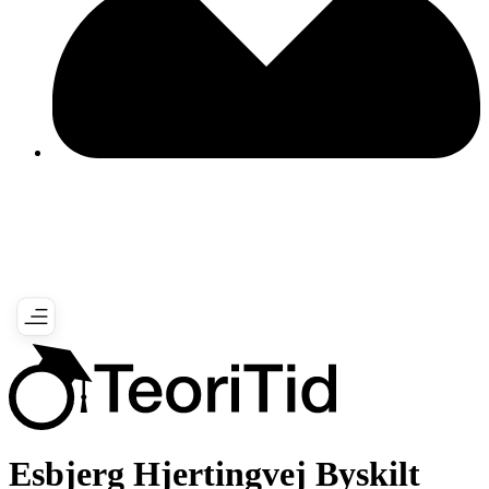
Esbjerg Hjertingvej Byskilt