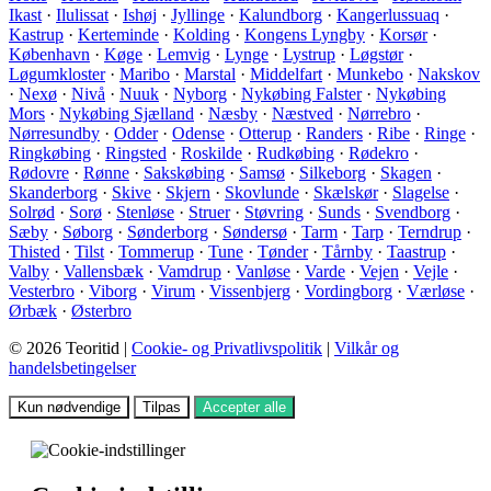
Ikast
·
Ilulissat
·
Ishøj
·
Jyllinge
·
Kalundborg
·
Kangerlussuaq
·
Kastrup
·
Kerteminde
·
Kolding
·
Kongens Lyngby
·
Korsør
·
København
·
Køge
·
Lemvig
·
Lynge
·
Lystrup
·
Løgstør
·
Løgumkloster
·
Maribo
·
Marstal
·
Middelfart
·
Munkebo
·
Nakskov
·
Nexø
·
Nivå
·
Nuuk
·
Nyborg
·
Nykøbing Falster
·
Nykøbing
Mors
·
Nykøbing Sjælland
·
Næsby
·
Næstved
·
Nørrebro
·
Nørresundby
·
Odder
·
Odense
·
Otterup
·
Randers
·
Ribe
·
Ringe
·
Ringkøbing
·
Ringsted
·
Roskilde
·
Rudkøbing
·
Rødekro
·
Rødovre
·
Rønne
·
Sakskøbing
·
Samsø
·
Silkeborg
·
Skagen
·
Skanderborg
·
Skive
·
Skjern
·
Skovlunde
·
Skælskør
·
Slagelse
·
Solrød
·
Sorø
·
Stenløse
·
Struer
·
Støvring
·
Sunds
·
Svendborg
·
Sæby
·
Søborg
·
Sønderborg
·
Søndersø
·
Tarm
·
Tarp
·
Terndrup
·
Thisted
·
Tilst
·
Tommerup
·
Tune
·
Tønder
·
Tårnby
·
Taastrup
·
Valby
·
Vallensbæk
·
Vamdrup
·
Vanløse
·
Varde
·
Vejen
·
Vejle
·
Vesterbro
·
Viborg
·
Virum
·
Vissenbjerg
·
Vordingborg
·
Værløse
·
Ørbæk
·
Østerbro
© 2026 Teoritid |
Cookie- og Privatlivspolitik
|
Vilkår og
handelsbetingelser
Kun nødvendige
Tilpas
Accepter alle