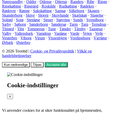
Nørresundby
·
Odder
·
Odense
·
Otterup
·
Randers
·
Ribe
·
Ringe
·
Ringkøbing
·
Ringsted
·
Roskilde
·
Rudkøbing
·
Rødekro
·
Rødovre
·
Rønne
·
Sakskøbing
·
Samsø
·
Silkeborg
·
Skagen
·
Skanderborg
·
Skive
·
Skjern
·
Skovlunde
·
Skælskør
·
Slagelse
·
Solrød
·
Sorø
·
Stenløse
·
Struer
·
Støvring
·
Sunds
·
Svendborg
·
Sæby
·
Søborg
·
Sønderborg
·
Søndersø
·
Tarm
·
Tarp
·
Terndrup
·
Thisted
·
Tilst
·
Tommerup
·
Tune
·
Tønder
·
Tårnby
·
Taastrup
·
Valby
·
Vallensbæk
·
Vamdrup
·
Vanløse
·
Varde
·
Vejen
·
Vejle
·
Vesterbro
·
Viborg
·
Virum
·
Vissenbjerg
·
Vordingborg
·
Værløse
·
Ørbæk
·
Østerbro
© 2026 Teoritid |
Cookie- og Privatlivspolitik
|
Vilkår og
handelsbetingelser
Kun nødvendige
Tilpas
Accepter alle
Cookie-indstillinger
×
Vi anvender cookies for at sikre funktionalitet på hjemmesiden,