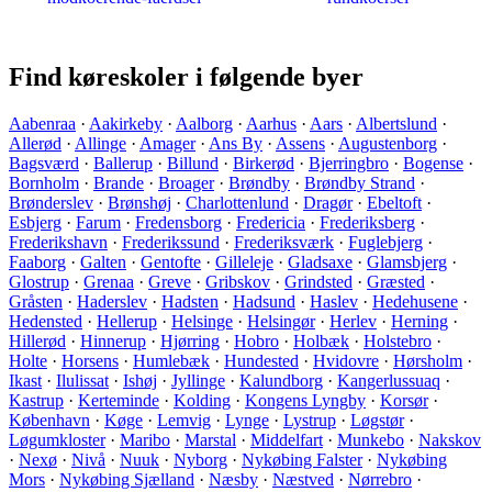
Find køreskoler i følgende byer
Aabenraa
·
Aakirkeby
·
Aalborg
·
Aarhus
·
Aars
·
Albertslund
·
Allerød
·
Allinge
·
Amager
·
Ans By
·
Assens
·
Augustenborg
·
Bagsværd
·
Ballerup
·
Billund
·
Birkerød
·
Bjerringbro
·
Bogense
·
Bornholm
·
Brande
·
Broager
·
Brøndby
·
Brøndby Strand
·
Brønderslev
·
Brønshøj
·
Charlottenlund
·
Dragør
·
Ebeltoft
·
Esbjerg
·
Farum
·
Fredensborg
·
Fredericia
·
Frederiksberg
·
Frederikshavn
·
Frederikssund
·
Frederiksværk
·
Fuglebjerg
·
Faaborg
·
Galten
·
Gentofte
·
Gilleleje
·
Gladsaxe
·
Glamsbjerg
·
Glostrup
·
Grenaa
·
Greve
·
Gribskov
·
Grindsted
·
Græsted
·
Gråsten
·
Haderslev
·
Hadsten
·
Hadsund
·
Haslev
·
Hedehusene
·
Hedensted
·
Hellerup
·
Helsinge
·
Helsingør
·
Herlev
·
Herning
·
Hillerød
·
Hinnerup
·
Hjørring
·
Hobro
·
Holbæk
·
Holstebro
·
Holte
·
Horsens
·
Humlebæk
·
Hundested
·
Hvidovre
·
Hørsholm
·
Ikast
·
Ilulissat
·
Ishøj
·
Jyllinge
·
Kalundborg
·
Kangerlussuaq
·
Kastrup
·
Kerteminde
·
Kolding
·
Kongens Lyngby
·
Korsør
·
København
·
Køge
·
Lemvig
·
Lynge
·
Lystrup
·
Løgstør
·
Løgumkloster
·
Maribo
·
Marstal
·
Middelfart
·
Munkebo
·
Nakskov
·
Nexø
·
Nivå
·
Nuuk
·
Nyborg
·
Nykøbing Falster
·
Nykøbing
Mors
·
Nykøbing Sjælland
·
Næsby
·
Næstved
·
Nørrebro
·