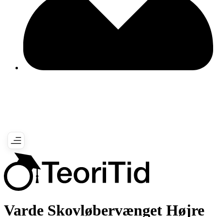
Varde Skovløbervænget Højre